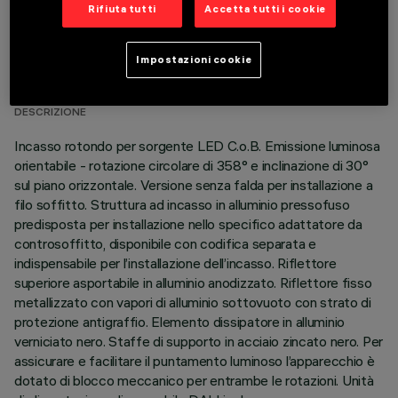
Rifiuta tutti
Accetta tutti i cookie
DATI TECNICI
Impostazioni cookie
ULTIMO AGGIORNAMENTO: 01/08/2026
DESCRIZIONE
Incasso rotondo per sorgente LED C.o.B. Emissione luminosa
orientabile - rotazione circolare di 358° e inclinazione di 30°
sul piano orizzontale. Versione senza falda per installazione a
filo soffitto. Struttura ad incasso in alluminio pressofuso
predisposta per installazione nello specifico adattatore da
controsoffitto, disponibile con codifica separata e
indispensabile per l’installazione dell’incasso. Riflettore
superiore asportabile in alluminio anodizzato. Riflettore fisso
metallizzato con vapori di alluminio sottovuoto con strato di
protezione antigraffio. Elemento dissipatore in alluminio
verniciato nero. Staffe di supporto in acciaio zincato nero. Per
assicurare e facilitare il puntamento luminoso l’apparecchio è
dotato di blocco meccanico per entrambe le rotazioni. Unità