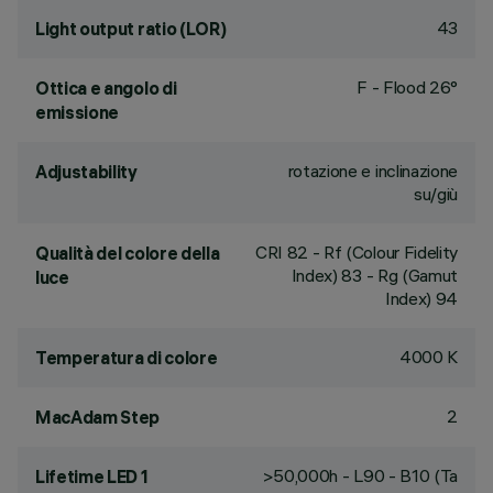
43
Light output ratio (LOR)
F - Flood 26°
Ottica e angolo di
emissione
rotazione e inclinazione
Adjustability
su/giù
CRI
82
- Rf (Colour Fidelity
Qualità del colore della
Index) 83 - Rg (Gamut
luce
Index) 94
4000 K
Temperatura di colore
2
MacAdam Step
>50,000h - L90 - B10 (Ta
Lifetime LED 1