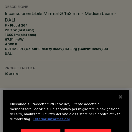
DESCRIZIONE
Incasso orientabile Minimal Ø 153 mm - Medium beam -
DALI
F - Flood 26°
23.7 W (sistema)
1600 lm (sistema)
67.51 lm/W
4000 K
CRI
82
- Rf (Colour Fidelity Index) 83 - Rg (Gamut Index) 94
DALI
PROGETTATO DA
iGuzzini
COLORE
Cliccando su “Accetta tutti i cookie”, l'utente accetta di
memorizzare i cookie sul dispositivo per migliorare la navigazione
del sito, analizzare l'utilizzo del sito e assistere nelle nostre attività
di marketing.
Ulteriori informazioni