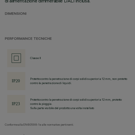
di alimentazione dimmerabile DALI inclusa.
DIMENSIONI
PERFORMANCE TECNICHE
Classe II
Protetto contro la penetrazione di corpi solidi superiori a 12 mm, non protetto
contro la penetrazione di liquidi.
Protetto contro la penetrazione di corpi solidi superiori a 12 mm, protetto
contro la pioggia.
Sulla parte visibile del prodotto una volta installato
Conforme alla EN60598-1 e alle normative pertinenti.