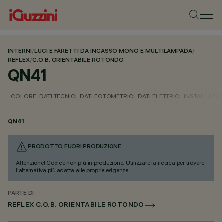
INTERNI
/
LUCI E FARETTI DA INCASSO MONO E MULTILAMPADA
/
REFLEX
/
C.O.B. ORIENTABILE ROTONDO
QN41
COLORE
DATI TECNICI
DATI FOTOMETRICI
DATI ELETTRICI
INSTALLAZI
QN41
PRODOTTO FUORI PRODUZIONE
Attenzione! Codice non più in produzione. Utilizzare la ricerca per trovare
l'alternativa più adatta alle proprie esigenze.
PARTE DI
REFLEX C.O.B. ORIENTABILE ROTONDO