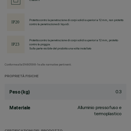
Protetto contro la penetrazione di corpi solidi superiori a 12 mm, non protetto
contro la penetrazione di liquidi.
Protetto contro la penetrazione di corpi solidi superiori a 12 mm, protetto
contro la pioggia.
Sulla parte visibile del prodotto una volta installato
Conforme alla EN60598-1 e alle normative pertinenti.
PROPRIETÀ FISICHE
0.3
Peso (kg)
Alluminio pressofuso e
Materiale
termoplastico