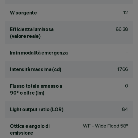
12
W sorgente
86.38
Efficienza luminosa
(valore reale)
-
lm in modalità emergenza
1766
Intensità massima (cd)
0
Flusso totale emesso a
90° o oltre (lm)
84
Light output ratio (LOR)
WF - Wide Flood 58°
Ottica e angolo di
emissione