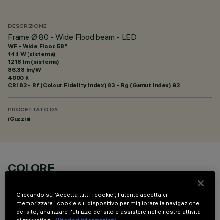
DESCRIZIONE
Frame Ø 80 - Wide Flood beam - LED
WF - Wide Flood 58°
14.1 W (sistema)
1218 lm (sistema)
86.38 lm/W
4000 K
CRI
82
- Rf (Colour Fidelity Index) 83 - Rg (Gamut Index) 92
PROGETTATO DA
iGuzzini
COLORE
Cliccando su “Accetta tutti i cookie”, l'utente accetta di
memorizzare i cookie sul dispositivo per migliorare la navigazione
del sito, analizzare l'utilizzo del sito e assistere nelle nostre attività
di marketing.
Ulteriori informazioni