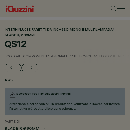
INTERNI
/
LUCI E FARETTI DA INCASSO MONO E MULTILAMPADA
/
BLADE R
/
Ø80MM
QS12
COLORE
COMPONENTI OPZIONALI
DATI TECNICI
DATI FOTOMETRICI
D
QS12
PRODOTTO FUORI PRODUZIONE
Attenzione! Codice non più in produzione. Utilizzare la ricerca per trovare
l'alternativa più adatta alle proprie esigenze.
PARTE DI
BLADE R Ø80MM