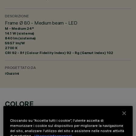
DESCRIZIONE
Frame Ø 80 - Medium beam - LED
M - Medium 24°
14.1 W (sistema)
840 lm (sistema)
59.57 lm/W
2700 K
CRI
92
- Rf (Colour Fidelity Index) 92 - Rg (Gamut Index) 102
PROGETTATO DA
iGuzzini
COLORE
Cliccando su “Accetta tutti i cookie”, l'utente accetta di
memorizzare i cookie sul dispositivo per migliorare la navigazione
del sito, analizzare l'utilizzo del sito e assistere nelle nostre attività
di marketing.
Ulteriori informazioni