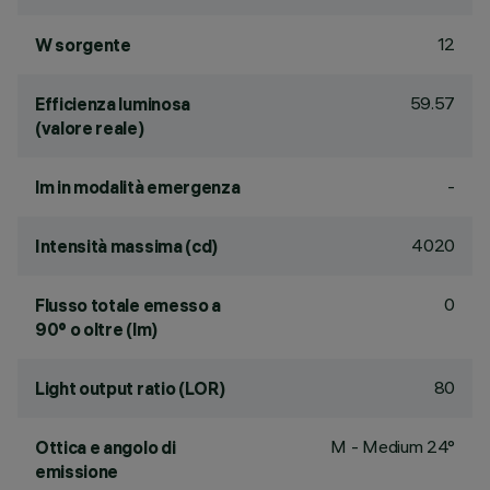
12
W sorgente
59.57
Efficienza luminosa
(valore reale)
-
lm in modalità emergenza
4020
Intensità massima (cd)
0
Flusso totale emesso a
90° o oltre (lm)
80
Light output ratio (LOR)
M - Medium 24°
Ottica e angolo di
emissione