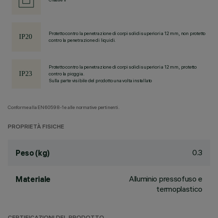
Protetto contro la penetrazione di corpi solidi superiori a 12 mm, non protetto
contro la penetrazione di liquidi.
Protetto contro la penetrazione di corpi solidi superiori a 12 mm, protetto
contro la pioggia.
Sulla parte visibile del prodotto una volta installato
Conforme alla EN60598-1 e alle normative pertinenti.
PROPRIETÀ FISICHE
0.3
Peso (kg)
Alluminio pressofuso e
Materiale
termoplastico