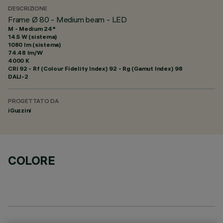
DESCRIZIONE
Frame Ø 80 - Medium beam - LED
M - Medium 24°
14.5 W (sistema)
1080 lm (sistema)
74.48 lm/W
4000 K
CRI
92
- Rf (Colour Fidelity Index) 92 - Rg (Gamut Index) 98
DALI-2
PROGETTATO DA
iGuzzini
COLORE