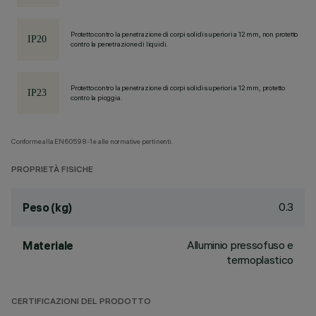
Protetto contro la penetrazione di corpi solidi superiori a 12 mm, non protetto
contro la penetrazione di liquidi.
Protetto contro la penetrazione di corpi solidi superiori a 12 mm, protetto
contro la pioggia.
Conforme alla EN60598-1 e alle normative pertinenti.
PROPRIETÀ FISICHE
0.3
Peso (kg)
Alluminio pressofuso e
Materiale
termoplastico
CERTIFICAZIONI DEL PRODOTTO