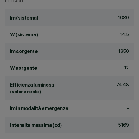
DETTAGLI
1080
lm (sistema)
14.5
W (sistema)
1350
lm sorgente
12
W sorgente
74.48
Efficienza luminosa
(valore reale)
-
lm in modalità emergenza
5169
Intensità massima (cd)