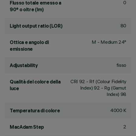
0
Flusso totale emesso a
90° o oltre (lm)
80
Light output ratio (LOR)
M - Medium 24°
Ottica e angolo di
emissione
fisso
Adjustability
CRI
92
- Rf (Colour Fidelity
Qualità del colore della
Index) 92 - Rg (Gamut
luce
Index) 98
4000 K
Temperatura di colore
2
MacAdam Step