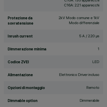
C10A: 135 apparecchi
C16A: 221 apparecchi
2kV Modo comune e 1kV
Protezione da
Modo differenziale
sovratensione
5 A / 220 µs
Inrush current
1
Dimmerazione minima
LED
Codice ZVEI
Elettronico Driver incluso
Alimentazione
Remoto
Opzioni di montaggio
Dimmerabile
Dimmable option