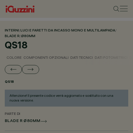
INTERNI
/
LUCI E FARETTI DA INCASSO MONO E MULTILAMPADA
/
BLADE R
/
Ø80MM
QS18
COLORE
COMPONENTI OPZIONALI
DATI TECNICI
DATI FOTOMETRICI
D
QS18
Attenzione! Il presente codice verrà aggiornato e sostituito con una
nuova versione.
PARTE DI
BLADE R Ø80MM