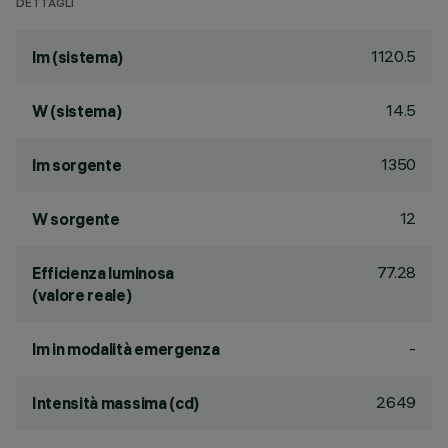
DETTAGLI
1120.5
lm (sistema)
14.5
W (sistema)
1350
lm sorgente
12
W sorgente
77.28
Efficienza luminosa
(valore reale)
-
lm in modalità emergenza
2649
Intensità massima (cd)