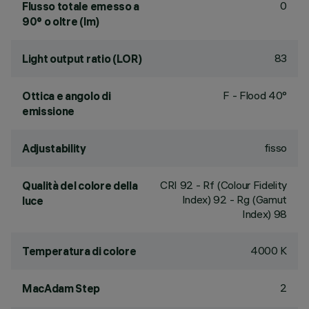
0
Flusso totale emesso a
90° o oltre (lm)
83
Light output ratio (LOR)
F - Flood 40°
Ottica e angolo di
emissione
fisso
Adjustability
CRI
92
- Rf (Colour Fidelity
Qualità del colore della
Index) 92 - Rg (Gamut
luce
Index) 98
4000 K
Temperatura di colore
2
MacAdam Step