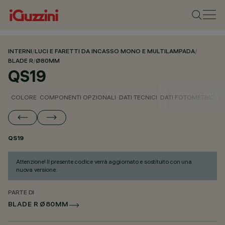
INTERNI
/
LUCI E FARETTI DA INCASSO MONO E MULTILAMPADA
/
BLADE R
/
Ø80MM
QS19
COLORE
COMPONENTI OPZIONALI
DATI TECNICI
DATI FOTOMETRICI
D
QS19
Attenzione! Il presente codice verrà aggiornato e sostituito con una
nuova versione.
PARTE DI
BLADE R Ø80MM