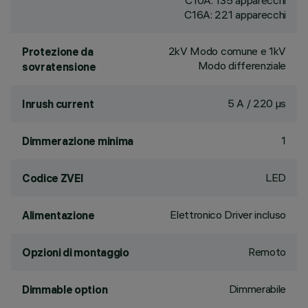
C10A: 135 apparecchi
C16A: 221 apparecchi
2kV Modo comune e 1kV
Protezione da
Modo differenziale
sovratensione
5 A / 220 µs
Inrush current
1
Dimmerazione minima
LED
Codice ZVEI
Elettronico Driver incluso
Alimentazione
Remoto
Opzioni di montaggio
Dimmerabile
Dimmable option