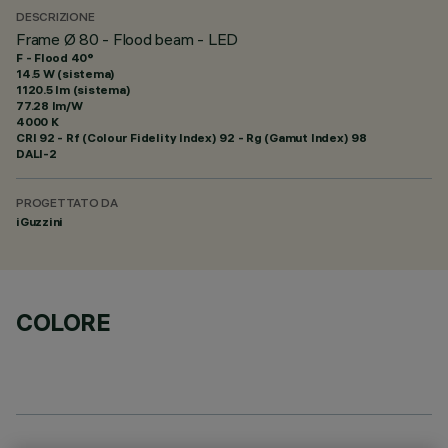
DESCRIZIONE
Frame Ø 80 - Flood beam - LED
F - Flood 40°
14.5 W (sistema)
1120.5 lm (sistema)
77.28 lm/W
4000 K
CRI
92
- Rf (Colour Fidelity Index) 92 - Rg (Gamut Index) 98
DALI-2
PROGETTATO DA
iGuzzini
COLORE