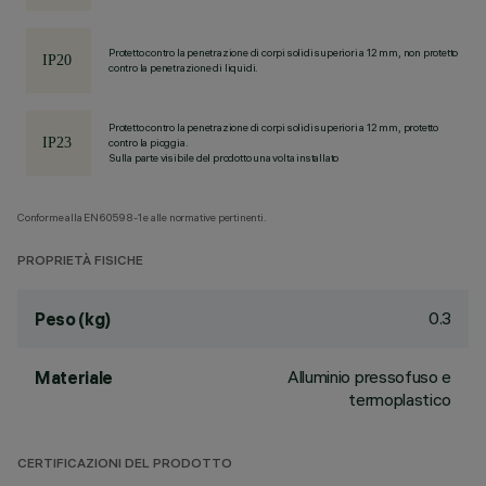
Protetto contro la penetrazione di corpi solidi superiori a 12 mm, non protetto
contro la penetrazione di liquidi.
Protetto contro la penetrazione di corpi solidi superiori a 12 mm, protetto
contro la pioggia.
Sulla parte visibile del prodotto una volta installato
Conforme alla EN60598-1 e alle normative pertinenti.
PROPRIETÀ FISICHE
0.3
Peso (kg)
Alluminio pressofuso e
Materiale
termoplastico
CERTIFICAZIONI DEL PRODOTTO