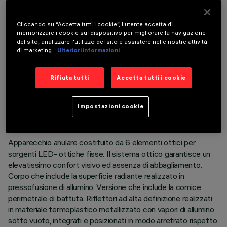
COMPONENTI OPZIONALI
Cliccando su “Accetta tutti i cookie”, l'utente accetta di
memorizzare i cookie sul dispositivo per migliorare la navigazione
del sito, analizzare l'utilizzo del sito e assistere nelle nostre attività
di marketing.
Ulteriori informazioni
Rifiuta tutti
Accetta tutti i cookie
DATI TECNICI
ULTIMO AGGIORNAMENTO: 06/08/2026
Impostazioni cookie
DESCRIZIONE
Apparecchio anulare costituito da 6 elementi ottici per
sorgenti LED- ottiche fisse. Il sistema ottico garantisce un
elevatissimo confort visivo ed assenza di abbagliamento.
Corpo che include la superficie radiante realizzato in
pressofusione di allumino. Versione che include la cornice
perimetrale di battuta. Riflettori ad alta definizione realizzati
in materiale termoplastico metallizzato con vapori di allumino
sotto vuoto, integrati e posizionati in modo arretrato rispetto