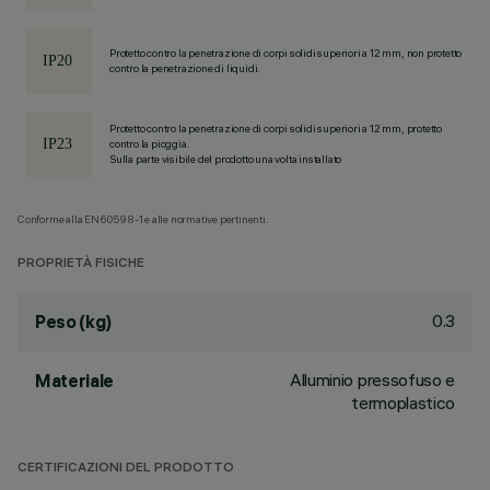
Protetto contro la penetrazione di corpi solidi superiori a 12 mm, non protetto
contro la penetrazione di liquidi.
Protetto contro la penetrazione di corpi solidi superiori a 12 mm, protetto
contro la pioggia.
Sulla parte visibile del prodotto una volta installato
Conforme alla EN60598-1 e alle normative pertinenti.
PROPRIETÀ FISICHE
0.3
Peso (kg)
Alluminio pressofuso e
Materiale
termoplastico
CERTIFICAZIONI DEL PRODOTTO