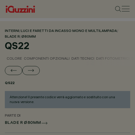
INTERNI
/
LUCI E FARETTI DA INCASSO MONO E MULTILAMPADA
/
BLADE R
/
Ø80MM
QS22
COLORE
COMPONENTI OPZIONALI
DATI TECNICI
DATI FOTOMETRICI
D
QS22
Attenzione! Il presente codice verrà aggiornato e sostituito con una
nuova versione.
PARTE DI
BLADE R Ø80MM