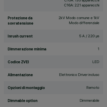
C10A: 135 apparecchi
C16A: 221 apparecchi
2kV Modo comune e 1kV
Protezione da
Modo differenziale
sovratensione
5 A / 220 µs
Inrush current
1
Dimmerazione minima
LED
Codice ZVEI
Elettronico Driver incluso
Alimentazione
Remoto
Opzioni di montaggio
Dimmerabile
Dimmable option