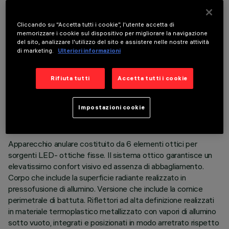
COMPONENTI OPZIONALI
Cliccando su “Accetta tutti i cookie”, l'utente accetta di
memorizzare i cookie sul dispositivo per migliorare la navigazione
del sito, analizzare l'utilizzo del sito e assistere nelle nostre attività
di marketing.
Ulteriori informazioni
Rifiuta tutti
Accetta tutti i cookie
DATI TECNICI
ULTIMO AGGIORNAMENTO: 06/08/2026
Impostazioni cookie
DESCRIZIONE
Apparecchio anulare costituito da 6 elementi ottici per
sorgenti LED- ottiche fisse. Il sistema ottico garantisce un
elevatissimo confort visivo ed assenza di abbagliamento.
Corpo che include la superficie radiante realizzato in
pressofusione di allumino. Versione che include la cornice
perimetrale di battuta. Riflettori ad alta definizione realizzati
in materiale termoplastico metallizzato con vapori di allumino
sotto vuoto, integrati e posizionati in modo arretrato rispetto