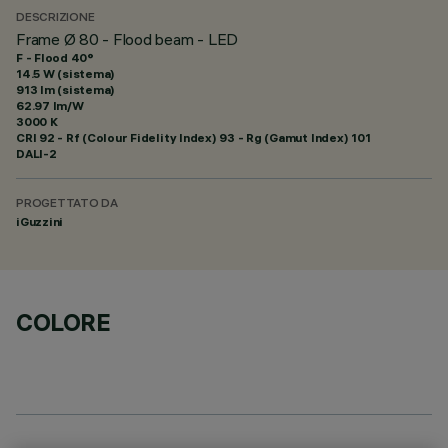
DESCRIZIONE
Frame Ø 80 - Flood beam - LED
F - Flood 40°
14.5 W (sistema)
913 lm (sistema)
62.97 lm/W
3000 K
CRI
92
- Rf (Colour Fidelity Index) 93 - Rg (Gamut Index) 101
DALI-2
PROGETTATO DA
iGuzzini
COLORE