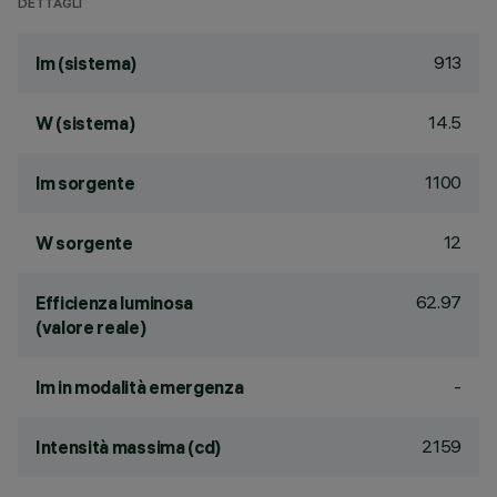
DETTAGLI
913
lm (sistema)
14.5
W (sistema)
1100
lm sorgente
12
W sorgente
62.97
Efficienza luminosa
(valore reale)
-
lm in modalità emergenza
2159
Intensità massima (cd)