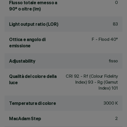
0
Flusso totale emesso a
90° o oltre (lm)
83
Light output ratio (LOR)
F - Flood 40°
Ottica e angolo di
emissione
fisso
Adjustability
CRI
92
- Rf (Colour Fidelity
Qualità del colore della
Index) 93 - Rg (Gamut
luce
Index) 101
3000 K
Temperatura di colore
2
MacAdam Step