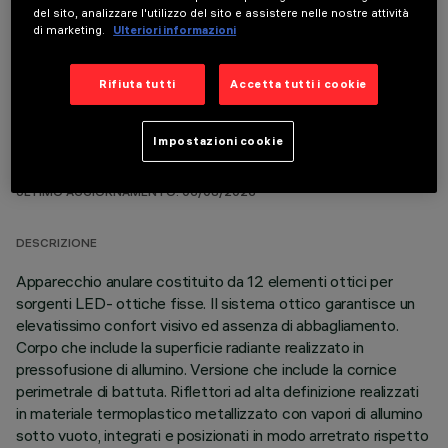
COMPONENTI OPZIONALI
del sito, analizzare l'utilizzo del sito e assistere nelle nostre attività
di marketing.
Ulteriori informazioni
Rifiuta tutti
Accetta tutti i cookie
Impostazioni cookie
DATI TECNICI
ULTIMO AGGIORNAMENTO: 06/08/2026
DESCRIZIONE
Apparecchio anulare costituito da 12 elementi ottici per
sorgenti LED- ottiche fisse. Il sistema ottico garantisce un
elevatissimo confort visivo ed assenza di abbagliamento.
Corpo che include la superficie radiante realizzato in
pressofusione di allumino. Versione che include la cornice
perimetrale di battuta. Riflettori ad alta definizione realizzati
in materiale termoplastico metallizzato con vapori di allumino
sotto vuoto, integrati e posizionati in modo arretrato rispetto