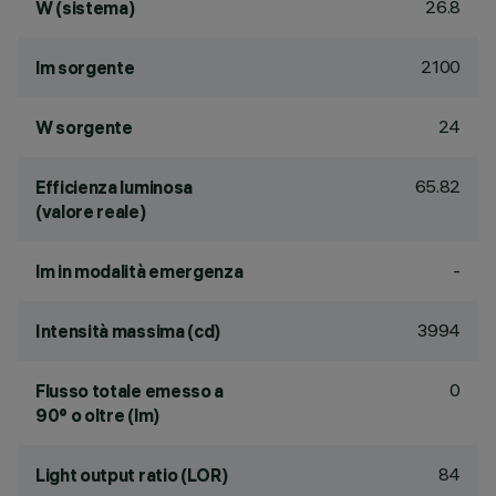
26.8
W (sistema)
2100
lm sorgente
24
W sorgente
65.82
Efficienza luminosa
(valore reale)
-
lm in modalità emergenza
3994
Intensità massima (cd)
0
Flusso totale emesso a
90° o oltre (lm)
84
Light output ratio (LOR)