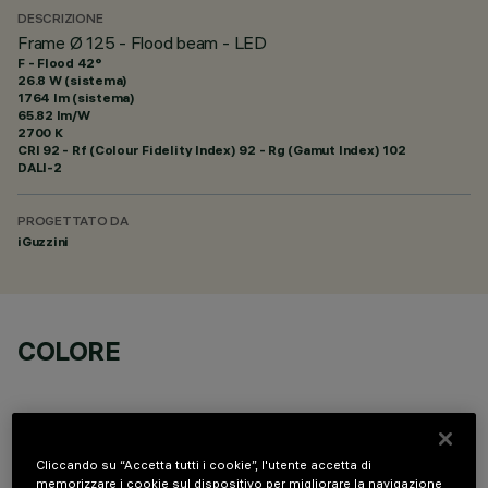
DESCRIZIONE
Frame Ø 125 - Flood beam - LED
F - Flood 42°
26.8 W (sistema)
1764 lm (sistema)
65.82 lm/W
2700 K
CRI
92
- Rf (Colour Fidelity Index) 92 - Rg (Gamut Index) 102
DALI-2
PROGETTATO DA
iGuzzini
COLORE
Cliccando su “Accetta tutti i cookie”, l'utente accetta di
memorizzare i cookie sul dispositivo per migliorare la navigazione