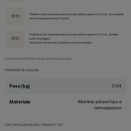
Protetto contro la penetrazione di corpi solidi superiori a 12 mm, non protetto
contro la penetrazione di liquidi.
Protetto contro la penetrazione di corpi solidi superiori a 12 mm, protetto
contro la pioggia.
Sulla parte visibile del prodotto una volta installato
Conforme alla EN60598-1 e alle normative pertinenti.
PROPRIETÀ FISICHE
0.54
Peso (kg)
Alluminio pressofuso e
Materiale
termoplastico
CERTIFICAZIONI DEL PRODOTTO