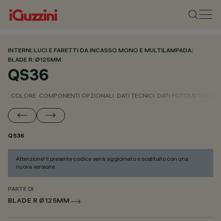
INTERNI
/
LUCI E FARETTI DA INCASSO MONO E MULTILAMPADA
/
BLADE R
/
Ø125MM
QS36
COLORE
COMPONENTI OPZIONALI
DATI TECNICI
DATI FOTOMETRICI
D
QS36
Attenzione! Il presente codice verrà aggiornato e sostituito con una
nuova versione.
PARTE DI
BLADE R Ø125MM