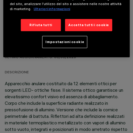
COMPONENTI OPZIONALI
del sito, analizzare l'utilizzo del sito e assistere nelle nostre attività
di marketing.
Ulteriori informazioni
Rifiuta tutti
Accetta tutti i cookie
Impostazioni cookie
DATI TECNICI
ULTIMO AGGIORNAMENTO: 06/08/2026
DESCRIZIONE
Apparecchio anulare costituito da 12 elementi ottici per
sorgenti LED- ottiche fisse. Il sistema ottico garantisce un
elevatissimo confort visivo ed assenza di abbagliamento.
Corpo che include la superficie radiante realizzato in
pressofusione di allumino. Versione che include la cornice
perimetrale di battuta. Riflettori ad alta definizione realizzati
in materiale termoplastico metallizzato con vapori di allumino
sotto vuoto, integrati e posizionati in modo arretrato rispetto