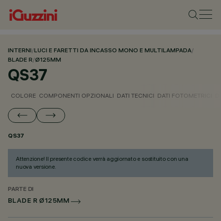
INTERNI
/
LUCI E FARETTI DA INCASSO MONO E MULTILAMPADA
/
BLADE R
/
Ø125MM
QS37
COLORE
COMPONENTI OPZIONALI
DATI TECNICI
DATI FOTOMETRICI
D
QS37
Attenzione! Il presente codice verrà aggiornato e sostituito con una
nuova versione.
PARTE DI
BLADE R Ø125MM