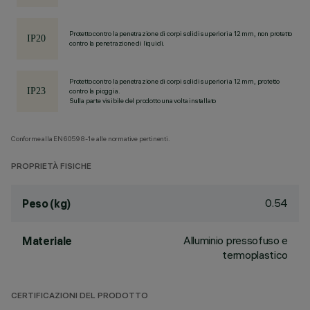
Protetto contro la penetrazione di corpi solidi superiori a 12 mm, non protetto
contro la penetrazione di liquidi.
Protetto contro la penetrazione di corpi solidi superiori a 12 mm, protetto
contro la pioggia.
Sulla parte visibile del prodotto una volta installato
Conforme alla EN60598-1 e alle normative pertinenti.
PROPRIETÀ FISICHE
0.54
Peso (kg)
Alluminio pressofuso e
Materiale
termoplastico
CERTIFICAZIONI DEL PRODOTTO