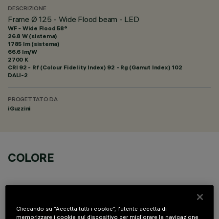
DESCRIZIONE
Frame Ø 125 - Wide Flood beam - LED
WF - Wide Flood 58°
26.8 W (sistema)
1785 lm (sistema)
66.6 lm/W
2700 K
CRI
92
- Rf (Colour Fidelity Index) 92 - Rg (Gamut Index) 102
DALI-2
PROGETTATO DA
iGuzzini
COLORE
Cliccando su “Accetta tutti i cookie”, l'utente accetta di
memorizzare i cookie sul dispositivo per migliorare la navigazione