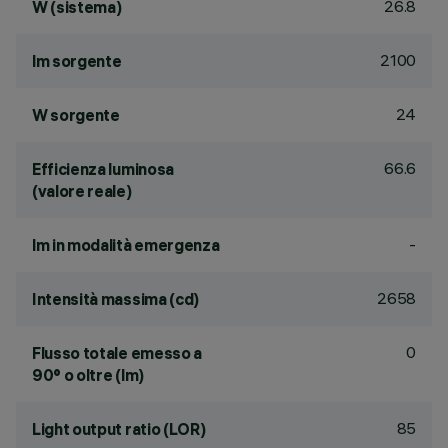
26.8
W (sistema)
2100
lm sorgente
24
W sorgente
66.6
Efficienza luminosa
(valore reale)
-
lm in modalità emergenza
2658
Intensità massima (cd)
0
Flusso totale emesso a
90° o oltre (lm)
85
Light output ratio (LOR)