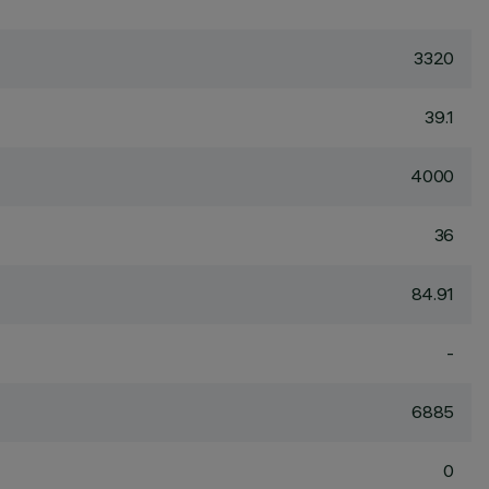
3320
39.1
4000
36
84.91
-
6885
0