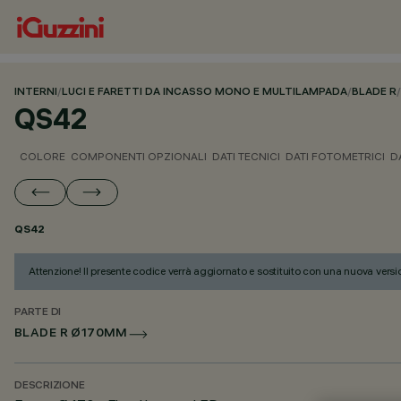
INTERNI
/
LUCI E FARETTI DA INCASSO MONO E MULTILAMPADA
/
BLADE R
/
QS42
COLORE
COMPONENTI OPZIONALI
DATI TECNICI
DATI FOTOMETRICI
D
QS42
Attenzione! Il presente codice verrà aggiornato e sostituito con una nuova versi
PARTE DI
BLADE R Ø170MM
DESCRIZIONE