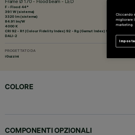
Frame Ø 170 - Flood beam - LED
F - Flood 44°
39.1 W (sistema)
Cliccando s
3320 lm (sistema)
migliorare l
84.91 lm/W
marketing.
4000 K
CRI
92
- Rf (Colour Fidelity Index) 92 - Rg (Gamut Index) 98
DALI-2
Imposta
PROGETTATO DA
iGuzzini
COLORE
COMPONENTI OPZIONALI