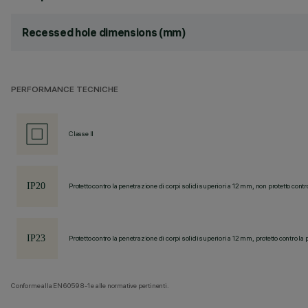
Recessed hole dimensions (mm)
PERFORMANCE TECNICHE
Classe II
Protetto contro la penetrazione di corpi solidi superiori a 12 mm, non protetto contr
Protetto contro la penetrazione di corpi solidi superiori a 12 mm, protetto contro la 
Conforme alla EN60598-1 e alle normative pertinenti.