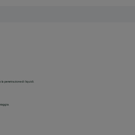
o la penetrazione di liquidi.
pioggia.