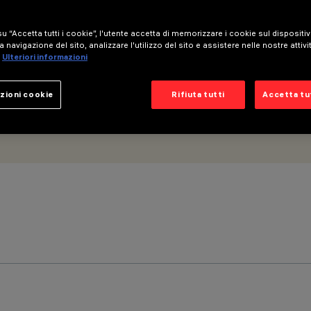
u “Accetta tutti i cookie”, l'utente accetta di memorizzare i cookie sul dispositi
a navigazione del sito, analizzare l'utilizzo del sito e assistere nelle nostre attivi
Ulteriori informazioni
zioni cookie
Rifiuta tutti
Accetta tut