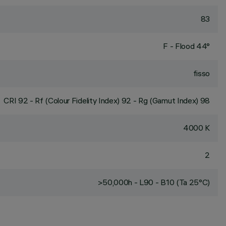
83
F - Flood 44°
fisso
CRI
92
- Rf (Colour Fidelity Index) 92 - Rg (Gamut Index) 98
4000 K
2
>50,000h - L90 - B10 (Ta 25°C)