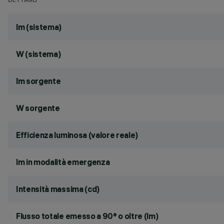
DETTAGLI
lm (sistema)
W (sistema)
lm sorgente
W sorgente
Efficienza luminosa (valore reale)
lm in modalità emergenza
Intensità massima (cd)
Flusso totale emesso a 90° o oltre (lm)