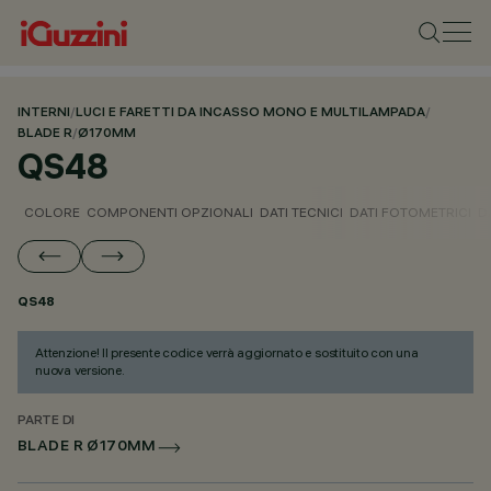
INTERNI
/
LUCI E FARETTI DA INCASSO MONO E MULTILAMPADA
/
BLADE R
/
Ø170MM
QS48
COLORE
COMPONENTI OPZIONALI
DATI TECNICI
DATI FOTOMETRICI
D
QS48
Attenzione! Il presente codice verrà aggiornato e sostituito con una
nuova versione.
PARTE DI
BLADE R Ø170MM