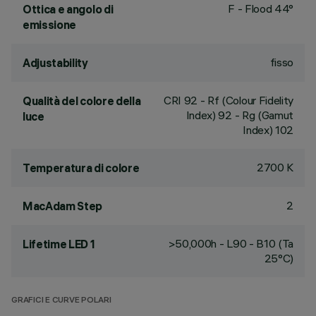
F - Flood 44°
Ottica e angolo di
emissione
fisso
Adjustability
CRI
92
- Rf (Colour Fidelity
Qualità del colore della
Index) 92 - Rg (Gamut
luce
Index) 102
2700 K
Temperatura di colore
2
MacAdam Step
>50,000h - L90 - B10 (Ta
Lifetime LED 1
25°C)
GRAFICI E CURVE POLARI