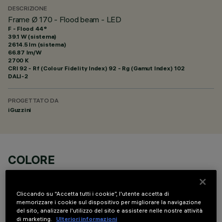
DESCRIZIONE
Frame Ø 170 - Flood beam - LED
F - Flood 44°
39.1 W (sistema)
2614.5 lm (sistema)
66.87 lm/W
2700 K
CRI
92
- Rf (Colour Fidelity Index) 92 - Rg (Gamut Index) 102
DALI-2
PROGETTATO DA
iGuzzini
COLORE
Cliccando su “Accetta tutti i cookie”, l'utente accetta di
memorizzare i cookie sul dispositivo per migliorare la navigazione
del sito, analizzare l'utilizzo del sito e assistere nelle nostre attività
di marketing.
Ulteriori informazioni