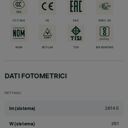
CCC S&E
CE
EAC
ENEC-03
NOM
RETILAP
TISI
BIS PENDING
DATI FOTOMETRICI
DETTAGLI
2614.5
lm (sistema)
39.1
W (sistema)