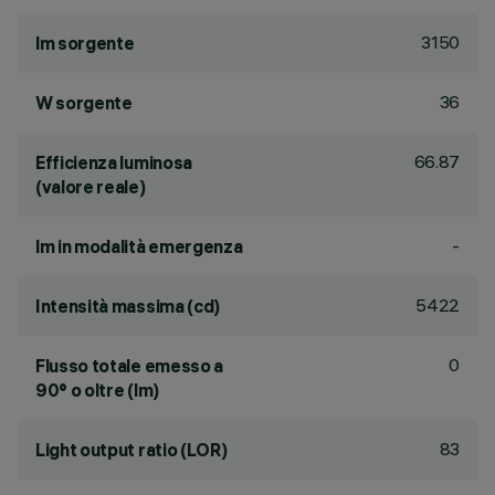
3150
lm sorgente
36
W sorgente
66.87
Efficienza luminosa
(valore reale)
-
lm in modalità emergenza
5422
Intensità massima (cd)
0
Flusso totale emesso a
90° o oltre (lm)
83
Light output ratio (LOR)