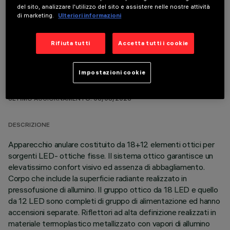
COMPONENTI OPZIONALI
del sito, analizzare l'utilizzo del sito e assistere nelle nostre attività
di marketing.
Ulteriori informazioni
Rifiuta tutti
Accetta tutti i cookie
Impostazioni cookie
DATI TECNICI
ULTIMO AGGIORNAMENTO: 06/08/2026
DESCRIZIONE
Apparecchio anulare costituito da 18+12 elementi ottici per
sorgenti LED- ottiche fisse. Il sistema ottico garantisce un
elevatissimo confort visivo ed assenza di abbagliamento.
Corpo che include la superficie radiante realizzato in
pressofusione di allumino. Il gruppo ottico da 18 LED e quello
da 12 LED sono completi di gruppo di alimentazione ed hanno
accensioni separate. Riflettori ad alta definizione realizzati in
materiale termoplastico metallizzato con vapori di allumino