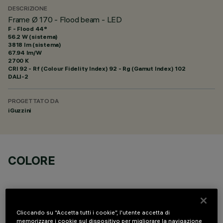
DESCRIZIONE
Frame Ø 170 - Flood beam - LED
F - Flood 44°
56.2 W (sistema)
3818 lm (sistema)
67.94 lm/W
2700 K
CRI
92
- Rf (Colour Fidelity Index) 92 - Rg (Gamut Index) 102
DALI-2
PROGETTATO DA
iGuzzini
COLORE
Cliccando su “Accetta tutti i cookie”, l'utente accetta di
memorizzare i cookie sul dispositivo per migliorare la navigazione