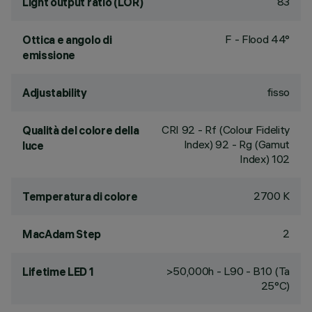
83
Light output ratio (LOR)
F - Flood 44°
Ottica e angolo di
emissione
fisso
Adjustability
CRI
92
- Rf (Colour Fidelity
Qualità del colore della
Index) 92 - Rg (Gamut
luce
Index) 102
2700 K
Temperatura di colore
2
MacAdam Step
>50,000h - L90 - B10 (Ta
Lifetime LED 1
25°C)