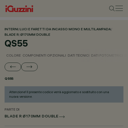
INTERNI
/
LUCI E FARETTI DA INCASSO MONO E MULTILAMPADA
/
BLADE R
/
Ø170MM DOUBLE
QS55
COLORE
COMPONENTI OPZIONALI
DATI TECNICI
DATI FOTOMETRICI
D
QS55
Attenzione! Il presente codice verrà aggiornato e sostituito con una
nuova versione.
PARTE DI
BLADE R Ø170MM DOUBLE