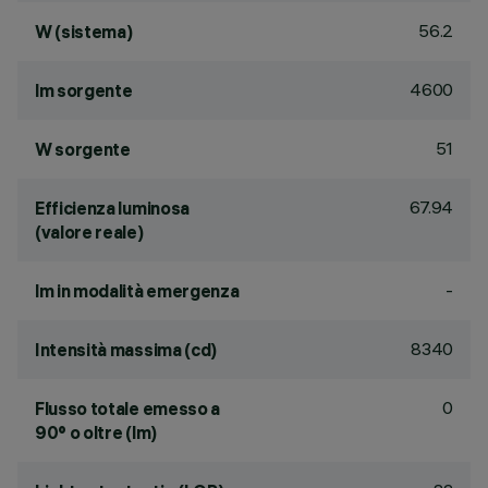
56.2
W (sistema)
4600
lm sorgente
51
W sorgente
67.94
Efficienza luminosa
(valore reale)
-
lm in modalità emergenza
8340
Intensità massima (cd)
0
Flusso totale emesso a
90° o oltre (lm)