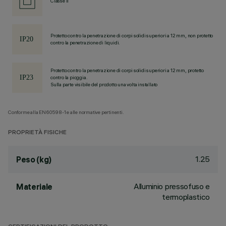
Classe II
Protetto contro la penetrazione di corpi solidi superiori a 12 mm, non protetto
contro la penetrazione di liquidi.
Protetto contro la penetrazione di corpi solidi superiori a 12 mm, protetto
contro la pioggia.
Sulla parte visibile del prodotto una volta installato
Conforme alla EN60598-1 e alle normative pertinenti.
PROPRIETÀ FISICHE
1.25
Peso (kg)
Alluminio pressofuso e
Materiale
termoplastico