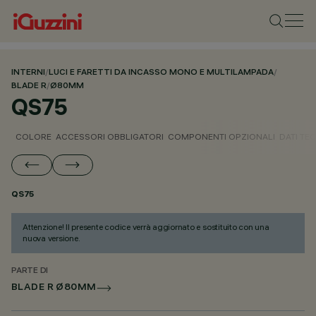
INTERNI
/
LUCI E FARETTI DA INCASSO MONO E MULTILAMPADA
/
BLADE R
/
Ø80MM
QS75
COLORE
ACCESSORI OBBLIGATORI
COMPONENTI OPZIONALI
DATI TEC
QS75
Attenzione! Il presente codice verrà aggiornato e sostituito con una
nuova versione.
PARTE DI
BLADE R Ø80MM