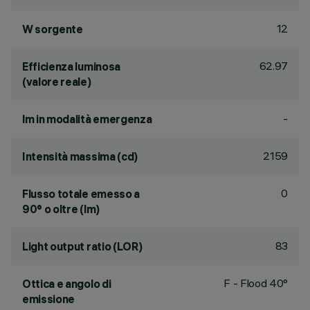
12
W sorgente
62.97
Efficienza luminosa
(valore reale)
-
lm in modalità emergenza
2159
Intensità massima (cd)
0
Flusso totale emesso a
90° o oltre (lm)
83
Light output ratio (LOR)
F - Flood 40°
Ottica e angolo di
emissione