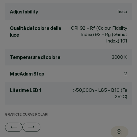
fisso
Adjustability
CRI
92
- Rf (Colour Fidelity
Qualità del colore della
Index) 93 - Rg (Gamut
luce
Index) 101
3000 K
Temperatura di colore
2
MacAdam Step
>50,000h - L85 - B10 (Ta
Lifetime LED 1
25°C)
GRAFICI E CURVE POLARI