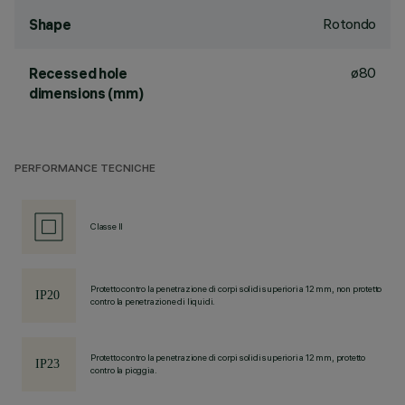
Rotondo
Shape
ø80
Recessed hole
dimensions (mm)
PERFORMANCE TECNICHE
Classe II
Protetto contro la penetrazione di corpi solidi superiori a 12 mm, non protetto
contro la penetrazione di liquidi.
Protetto contro la penetrazione di corpi solidi superiori a 12 mm, protetto
contro la pioggia.