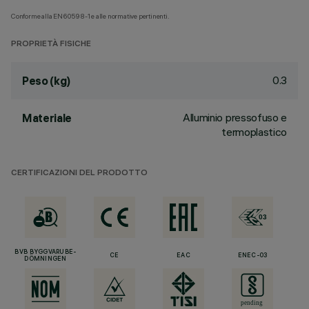
Conforme alla EN60598-1 e alle normative pertinenti.
PROPRIETÀ FISICHE
0.3
Peso (kg)
Alluminio pressofuso e
Materiale
termoplastico
CERTIFICAZIONI DEL PRODOTTO
BVB BYGGVARUBE-
CE
EAC
ENEC-03
DÖMNINGEN