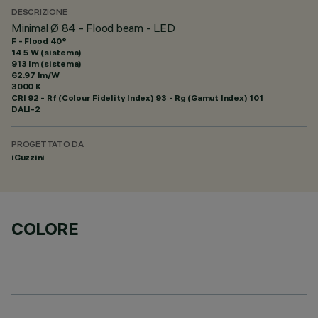
DESCRIZIONE
Minimal Ø 84 - Flood beam - LED
F - Flood 40°
14.5 W (sistema)
913 lm (sistema)
62.97 lm/W
3000 K
CRI
92
- Rf (Colour Fidelity Index) 93 - Rg (Gamut Index) 101
DALI-2
PROGETTATO DA
iGuzzini
COLORE