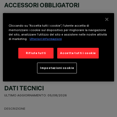
ACCESSORI OBBLIGATORI
È necessario ordinare uno degli accessori obbligatori per installare e utilizzare correttamente il
prodotto:
Cliccando su “Accetta tutti i cookie”, l'utente accetta di
memorizzare i cookie sul dispositivo per migliorare la navigazione
del sito, analizzare l'utilizzo del sito e assistere nelle nostre attività
di marketing.
Ulteriori informazioni
COMPONENTI OPZIONALI
Rifiuta tutti
Accetta tutti i cookie
Impostazioni cookie
DATI TECNICI
ULTIMO AGGIORNAMENTO: 05/08/2026
DESCRIZIONE