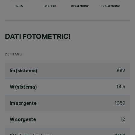
NOM
RETILAP
BIS PENDING
CCC PENDING
DATI FOTOMETRICI
DETTAGLI
882
lm (sistema)
14.5
W (sistema)
1050
lm sorgente
12
W sorgente