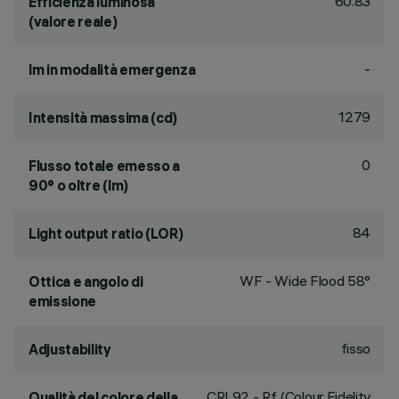
60.83
Efficienza luminosa
(valore reale)
-
lm in modalità emergenza
1279
Intensità massima (cd)
0
Flusso totale emesso a
90° o oltre (lm)
84
Light output ratio (LOR)
WF - Wide Flood 58°
Ottica e angolo di
emissione
fisso
Adjustability
CRI
92
- Rf (Colour Fidelity
Qualità del colore della