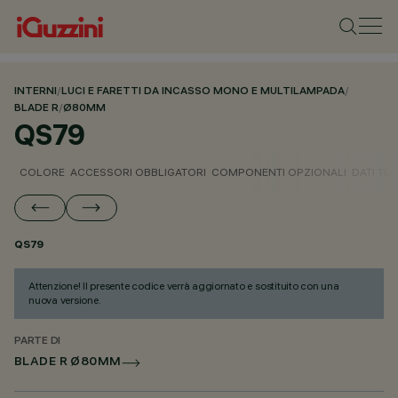
INTERNI
/
LUCI E FARETTI DA INCASSO MONO E MULTILAMPADA
/
BLADE R
/
Ø80MM
QS79
COLORE
ACCESSORI OBBLIGATORI
COMPONENTI OPZIONALI
DATI TEC
QS79
Attenzione! Il presente codice verrà aggiornato e sostituito con una
nuova versione.
PARTE DI
BLADE R Ø80MM