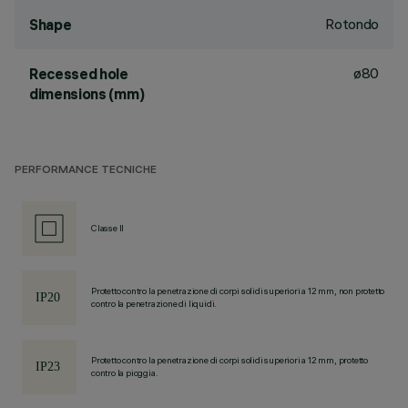
Rotondo
Shape
ø80
Recessed hole
dimensions (mm)
PERFORMANCE TECNICHE
Classe II
Protetto contro la penetrazione di corpi solidi superiori a 12 mm, non protetto
contro la penetrazione di liquidi.
Protetto contro la penetrazione di corpi solidi superiori a 12 mm, protetto
contro la pioggia.