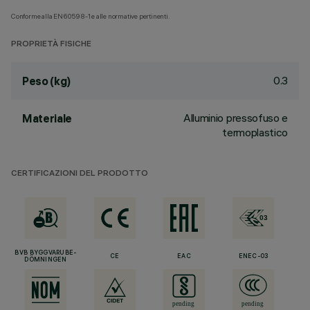
Conforme alla EN60598-1 e alle normative pertinenti.
PROPRIETÀ FISICHE
0.3
Peso (kg)
Alluminio pressofuso e
Materiale
termoplastico
CERTIFICAZIONI DEL PRODOTTO
BVB BYGGVARUBE-
CE
EAC
ENEC-03
DÖMNINGEN