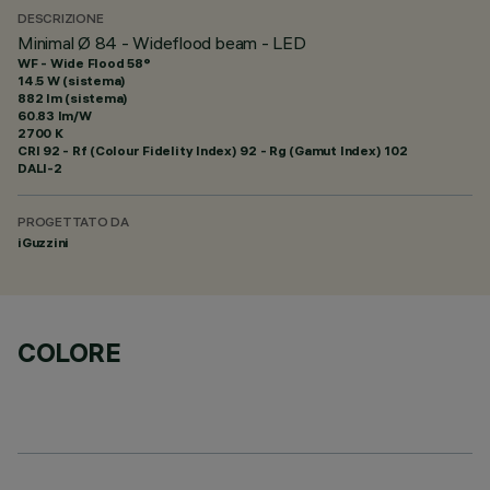
DESCRIZIONE
Minimal Ø 84 - Wideflood beam - LED
WF - Wide Flood 58°
14.5 W (sistema)
882 lm (sistema)
60.83 lm/W
2700 K
CRI
92
- Rf (Colour Fidelity Index) 92 - Rg (Gamut Index) 102
DALI-2
PROGETTATO DA
iGuzzini
COLORE