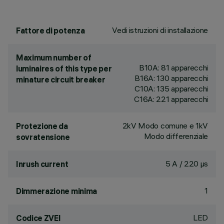
Vedi istruzioni di installazione
Fattore di potenza
Maximum number of
B10A: 81 apparecchi
luminaires of this type per
B16A: 130 apparecchi
minature circuit breaker
C10A: 135 apparecchi
C16A: 221 apparecchi
2kV Modo comune e 1kV
Protezione da
Modo differenziale
sovratensione
5 A / 220 µs
Inrush current
1
Dimmerazione minima
LED
Codice ZVEI