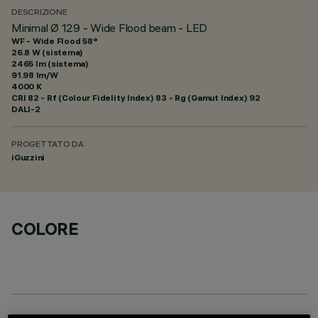
DESCRIZIONE
Minimal Ø 129 - Wide Flood beam - LED
WF - Wide Flood 58°
26.8 W (sistema)
2465 lm (sistema)
91.98 lm/W
4000 K
CRI
82
- Rf (Colour Fidelity Index) 83 - Rg (Gamut Index) 92
DALI-2
PROGETTATO DA
iGuzzini
COLORE