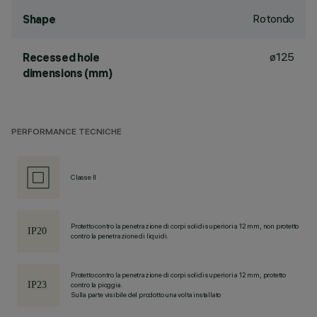
Rotondo
Shape
ø125
Recessed hole
dimensions (mm)
PERFORMANCE TECNICHE
Classe II
Protetto contro la penetrazione di corpi solidi superiori a 12 mm, non protetto
contro la penetrazione di liquidi.
Protetto contro la penetrazione di corpi solidi superiori a 12 mm, protetto
contro la pioggia.
Sulla parte visibile del prodotto una volta installato