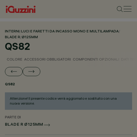
INTERNI
/
LUCI E FARETTI DA INCASSO MONO E MULTILAMPADA
/
BLADE R
/
Ø125MM
QS82
COLORE
ACCESSORI OBBLIGATORI
COMPONENTI OPZIONALI
DATI TEC
QS82
Attenzione! Il presente codice verrà aggiornato e sostituito con una
nuova versione.
PARTE DI
BLADE R Ø125MM