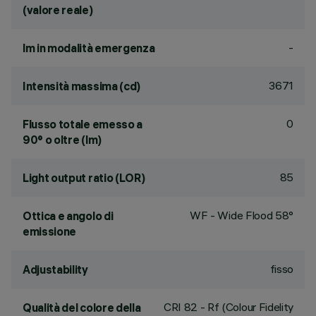
(valore reale)
-
lm in modalità emergenza
3671
Intensità massima (cd)
0
Flusso totale emesso a
90° o oltre (lm)
85
Light output ratio (LOR)
WF - Wide Flood 58°
Ottica e angolo di
emissione
fisso
Adjustability
CRI
82
- Rf (Colour Fidelity
Qualità del colore della