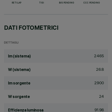
RETILAP
TISI
BIS PENDING
CCC PENDING
DATI FOTOMETRICI
DETTAGLI
2465
lm (sistema)
26.8
W (sistema)
2900
lm sorgente
24
W sorgente
91.98
Efficienza luminosa