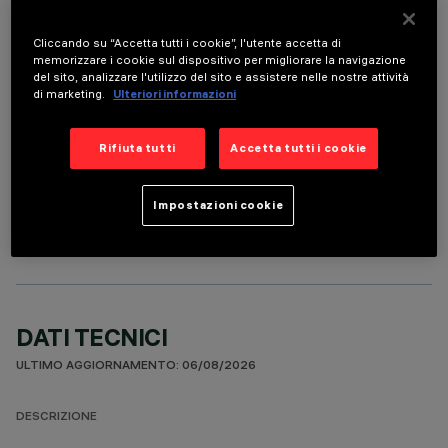
ACCESSORI OBBLIGATORI
Cliccando su “Accetta tutti i cookie”, l'utente accetta di
È necessario ordinare uno degli accessori obbligatori per installare e utilizzare correttamente il
memorizzare i cookie sul dispositivo per migliorare la navigazione
prodotto:
del sito, analizzare l'utilizzo del sito e assistere nelle nostre attività
di marketing.
Ulteriori informazioni
Rifiuta tutti
Accetta tutti i cookie
COMPONENTI OPZIONALI
Impostazioni cookie
DATI TECNICI
ULTIMO AGGIORNAMENTO: 06/08/2026
DESCRIZIONE