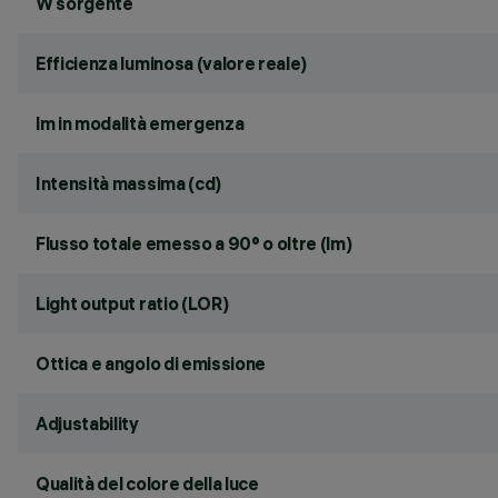
W sorgente
Efficienza luminosa (valore reale)
lm in modalità emergenza
Intensità massima (cd)
Flusso totale emesso a 90° o oltre (lm)
Light output ratio (LOR)
Ottica e angolo di emissione
Adjustability
Qualità del colore della luce