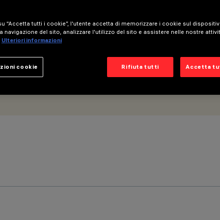
u “Accetta tutti i cookie”, l'utente accetta di memorizzare i cookie sul dispositi
a navigazione del sito, analizzare l'utilizzo del sito e assistere nelle nostre attivi
Ulteriori informazioni
zioni cookie
Rifiuta tutti
Accetta tut