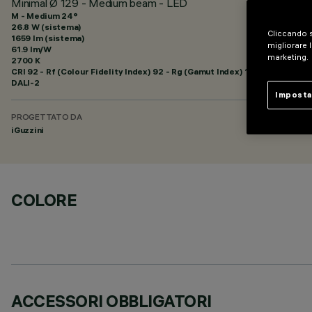
Minimal Ø 129 - Medium beam - LED
M - Medium 24°
26.8 W (sistema)
Cliccando s
1659 lm (sistema)
migliorare l
61.9 lm/W
marketing.
2700 K
CRI
92
- Rf (Colour Fidelity Index) 92 - Rg (Gamut Index) 102
DALI-2
Imposta
PROGETTATO DA
iGuzzini
COLORE
ACCESSORI OBBLIGATORI