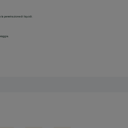
o la penetrazione di liquidi.
pioggia.