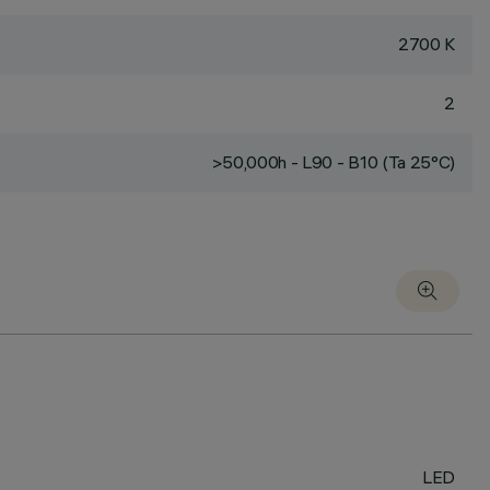
2700 K
2
>50,000h - L90 - B10 (Ta 25°C)
LED