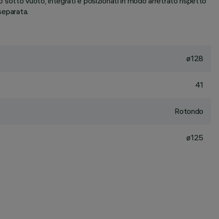
no sotto vuoto, integrati e posizionati in modo arretrato rispetto
separata.
ø128
41
Rotondo
ø125