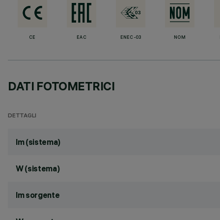
CE
EAC
ENEC-03
NOM
DATI FOTOMETRICI
DETTAGLI
lm (sistema)
W (sistema)
lm sorgente