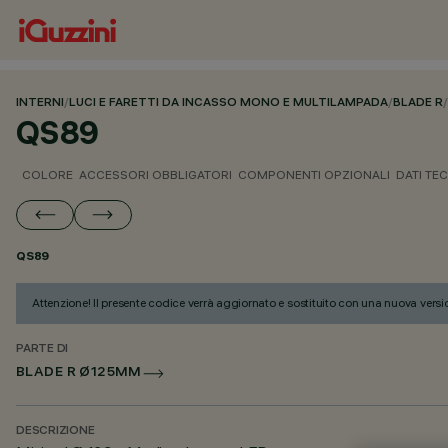
INTERNI
/
LUCI E FARETTI DA INCASSO MONO E MULTILAMPADA
/
BLADE R
/
QS89
COLORE
ACCESSORI OBBLIGATORI
COMPONENTI OPZIONALI
DATI TEC
QS89
Attenzione! Il presente codice verrà aggiornato e sostituito con una nuova versi
PARTE DI
BLADE R Ø125MM
DESCRIZIONE