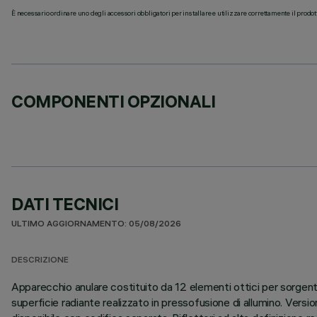
È necessario ordinare uno degli accessori obbligatori per installare e utilizzare correttamente il prodot
COMPONENTI OPZIONALI
DATI TECNICI
ULTIMO AGGIORNAMENTO: 05/08/2026
DESCRIZIONE
Apparecchio anulare costituito da 12 elementi ottici per sorgent
superficie radiante realizzato in pressofusione di allumino. Versio