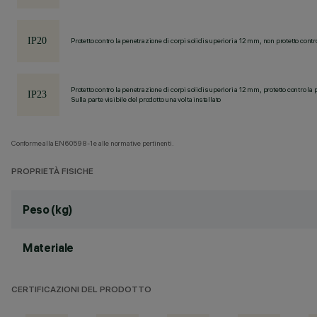
Protetto contro la penetrazione di corpi solidi superiori a 12 mm, non protetto contr
Protetto contro la penetrazione di corpi solidi superiori a 12 mm, protetto contro la 
Sulla parte visibile del prodotto una volta installato
Conforme alla EN60598-1 e alle normative pertinenti.
PROPRIETÀ FISICHE
Peso (kg)
Materiale
CERTIFICAZIONI DEL PRODOTTO