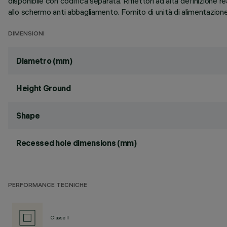
disponibile con codifica separata. Riflettori ad alta definizione r
allo schermo anti abbagliamento. Fornito di unità di alimentazion
DIMENSIONI
Diametro (mm)
Height Ground
Shape
Recessed hole dimensions (mm)
PERFORMANCE TECNICHE
Classe II