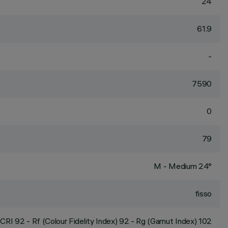
24
61.9
-
7590
0
79
M - Medium 24°
fisso
CRI
92
- Rf (Colour Fidelity Index) 92 - Rg (Gamut Index) 102