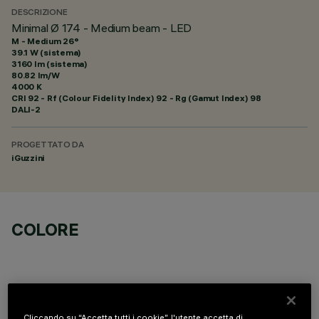
DESCRIZIONE
Minimal Ø 174 - Medium beam - LED
M - Medium 26°
39.1 W (sistema)
3160 lm (sistema)
80.82 lm/W
4000 K
CRI
92
- Rf (Colour Fidelity Index) 92 - Rg (Gamut Index) 98
DALI-2
PROGETTATO DA
iGuzzini
COLORE
Cliccando su “Accetta tutti i cookie”, l'utente accetta di