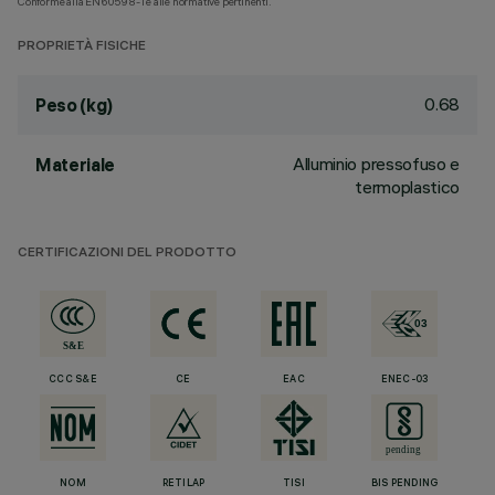
Conforme alla EN60598-1 e alle normative pertinenti.
PROPRIETÀ FISICHE
0.68
Peso (kg)
Alluminio pressofuso e
Materiale
termoplastico
CERTIFICAZIONI DEL PRODOTTO
CCC S&E
CE
EAC
ENEC-03
NOM
RETILAP
TISI
BIS PENDING