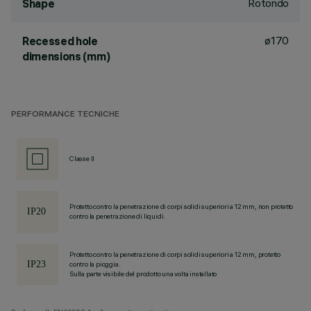
Rotondo
Shape
ø170
Recessed hole
dimensions (mm)
PERFORMANCE TECNICHE
Classe II
Protetto contro la penetrazione di corpi solidi superiori a 12 mm, non protetto
contro la penetrazione di liquidi.
Protetto contro la penetrazione di corpi solidi superiori a 12 mm, protetto
contro la pioggia.
Sulla parte visibile del prodotto una volta installato