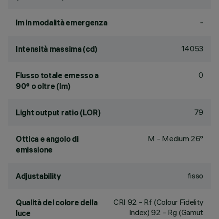
-
lm in modalità emergenza
14053
Intensità massima (cd)
0
Flusso totale emesso a
90° o oltre (lm)
79
Light output ratio (LOR)
M - Medium 26°
Ottica e angolo di
emissione
fisso
Adjustability
CRI
92
- Rf (Colour Fidelity
Qualità del colore della
Index) 92 - Rg (Gamut
luce