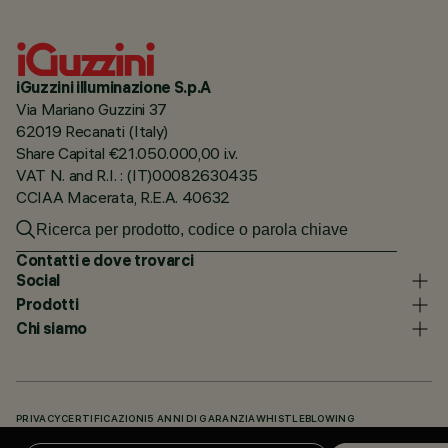
iGuzzini illuminazione S.p.A
Via Mariano Guzzini 37
62019 Recanati (Italy)
Share Capital €21.050.000,00 i.v.
VAT N. and R.I. : (IT)00082630435
CCIAA Macerata, R.E.A. 40632
Contatti e dove trovarci
Social
Prodotti
Chi siamo
PRIVACY
CERTIFICAZIONI
5 ANNI DI GARANZIA
WHISTLEBLOWING
COOKIE POLICY
DICHIARAZIONE DI ACCESSIBILITÀ
I NOSTRI CODICI