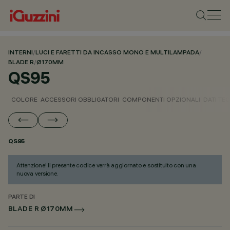
INTERNI
/
LUCI E FARETTI DA INCASSO MONO E MULTILAMPADA
/
BLADE R
/
Ø170MM
QS95
COLORE
ACCESSORI OBBLIGATORI
COMPONENTI OPZIONALI
DATI TEC
QS95
Attenzione! Il presente codice verrà aggiornato e sostituito con una
nuova versione.
PARTE DI
BLADE R Ø170MM