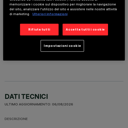
ACCESSORI OBBLIGATORI
memorizzare i cookie sul dispositivo per migliorare la navigazione
del sito, analizzare l'utilizzo del sito e assistere nelle nostre attività
di marketing.
Ulteriori informazioni
È necessario ordinare uno degli accessori obbligatori per installare e utilizzare correttamente il
prodotto:
Rifiuta tutti
Accetta tutti i cookie
Impostazioni cookie
COMPONENTI OPZIONALI
DATI TECNICI
ULTIMO AGGIORNAMENTO: 06/08/2026
DESCRIZIONE