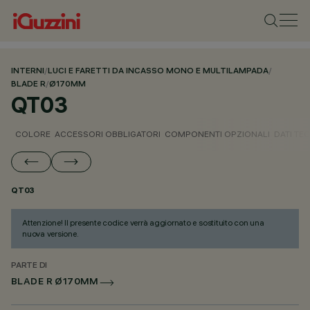
INTERNI
/
LUCI E FARETTI DA INCASSO MONO E MULTILAMPADA
/
BLADE R
/
Ø170MM
QT03
COLORE
ACCESSORI OBBLIGATORI
COMPONENTI OPZIONALI
DATI TEC
QT03
Attenzione! Il presente codice verrà aggiornato e sostituito con una
nuova versione.
PARTE DI
BLADE R Ø170MM