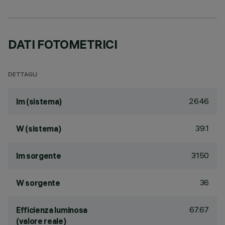
DATI FOTOMETRICI
DETTAGLI
2646
lm (sistema)
39.1
W (sistema)
3150
lm sorgente
36
W sorgente
67.67
Efficienza luminosa
(valore reale)