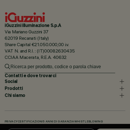
iGuzzini illuminazione S.p.A
Via Mariano Guzzini 37
62019 Recanati (Italy)
Share Capital €21.050.000,00 i.v.
VAT N. and R.I. : (IT)00082630435
CCIAA Macerata, R.E.A. 40632
Contatti e dove trovarci
Social
Prodotti
Chi siamo
PRIVACY
CERTIFICAZIONI
5 ANNI DI GARANZIA
WHISTLEBLOWING
COOKIE POLICY
DICHIARAZIONE DI ACCESSIBILITÀ
I NOSTRI CODICI