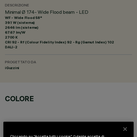
DESCRIZIONE
Minimal Ø 174- Wide Flood beam - LED
WF - Wide Flood 58°
39.1 W (sistema)
2646 lm (sistema)
67.67 lm/W
2700 K
CRI
92
- Rf (Colour Fidelity Index) 92 - Rg (Gamut Index) 102
DALI-2
PROGETTATO DA
iGuzzini
COLORE
Cliccando su “Accetta tutti i cookie”, l'utente accetta di