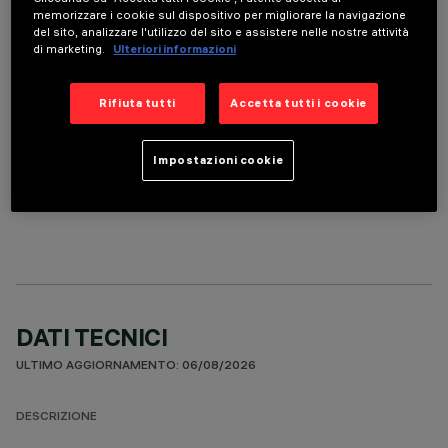
ACCESSORI OBBLIGATORI
memorizzare i cookie sul dispositivo per migliorare la navigazione
del sito, analizzare l'utilizzo del sito e assistere nelle nostre attività
di marketing.
Ulteriori informazioni
È necessario ordinare uno degli accessori obbligatori per installare e utilizzare correttamente il
prodotto:
Rifiuta tutti
Accetta tutti i cookie
Impostazioni cookie
COMPONENTI OPZIONALI
DATI TECNICI
ULTIMO AGGIORNAMENTO: 06/08/2026
DESCRIZIONE