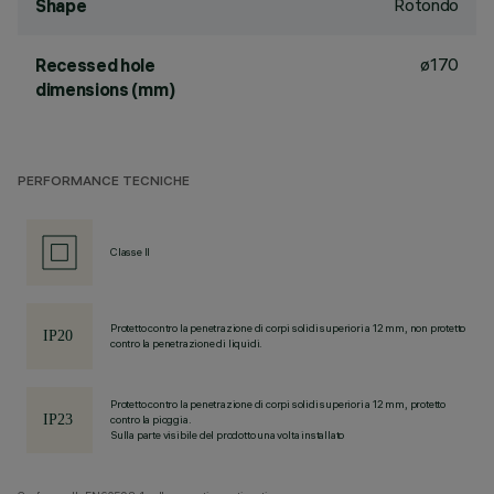
Rotondo
Shape
ø170
Recessed hole
dimensions (mm)
PERFORMANCE TECNICHE
Classe II
Protetto contro la penetrazione di corpi solidi superiori a 12 mm, non protetto
contro la penetrazione di liquidi.
Protetto contro la penetrazione di corpi solidi superiori a 12 mm, protetto
contro la pioggia.
Sulla parte visibile del prodotto una volta installato