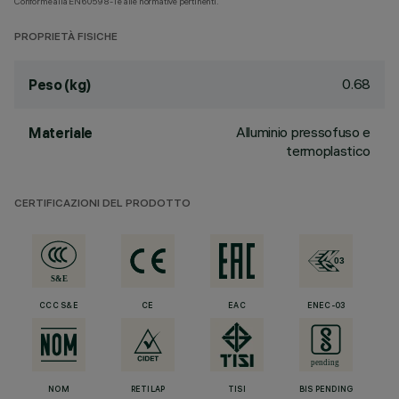
Conforme alla EN60598-1 e alle normative pertinenti.
PROPRIETÀ FISICHE
0.68
Peso (kg)
Alluminio pressofuso e
Materiale
termoplastico
CERTIFICAZIONI DEL PRODOTTO
CCC S&E
CE
EAC
ENEC-03
NOM
RETILAP
TISI
BIS PENDING