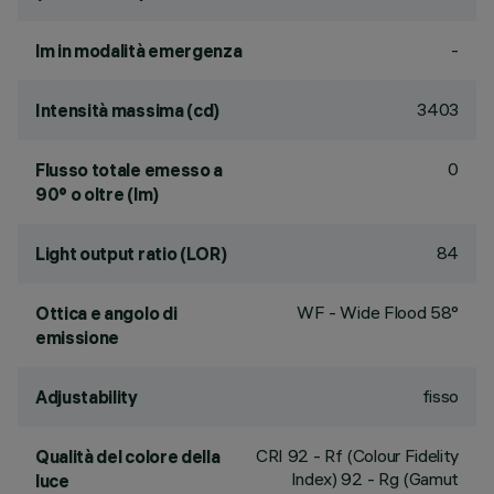
-
lm in modalità emergenza
3403
Intensità massima (cd)
0
Flusso totale emesso a
90° o oltre (lm)
84
Light output ratio (LOR)
WF - Wide Flood 58°
Ottica e angolo di
emissione
fisso
Adjustability
CRI
92
- Rf (Colour Fidelity
Qualità del colore della
Index) 92 - Rg (Gamut
luce