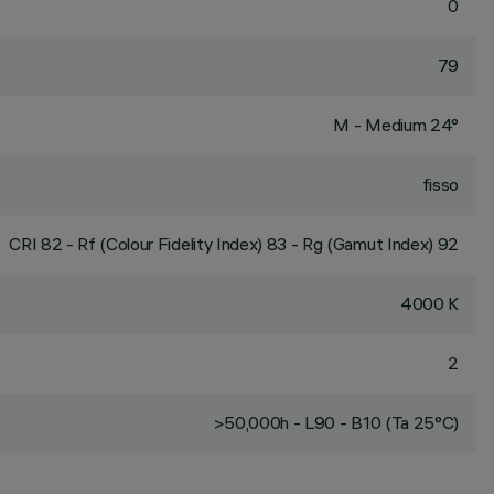
0
79
M - Medium 24°
fisso
CRI
82
- Rf (Colour Fidelity Index) 83 - Rg (Gamut Index) 92
4000 K
2
>50,000h - L90 - B10 (Ta 25°C)