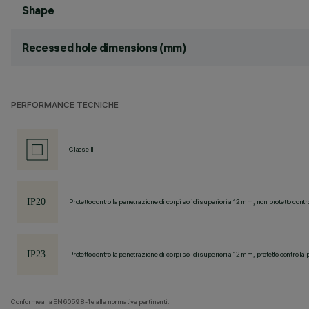
Shape
Recessed hole dimensions (mm)
PERFORMANCE TECNICHE
Classe II
Protetto contro la penetrazione di corpi solidi superiori a 12 mm, non protetto contr
Protetto contro la penetrazione di corpi solidi superiori a 12 mm, protetto contro la 
Conforme alla EN60598-1 e alle normative pertinenti.