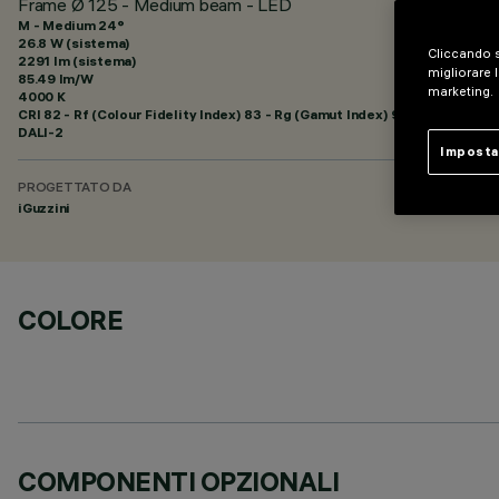
Frame Ø 125 - Medium beam - LED
M - Medium 24°
26.8 W (sistema)
Cliccando s
2291 lm (sistema)
migliorare l
85.49 lm/W
marketing.
4000 K
CRI
82
- Rf (Colour Fidelity Index) 83 - Rg (Gamut Index) 92
DALI-2
Imposta
PROGETTATO DA
iGuzzini
COLORE
COMPONENTI OPZIONALI