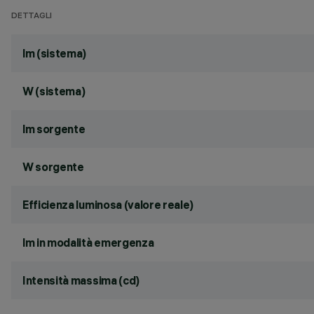
DETTAGLI
lm (sistema)
W (sistema)
lm sorgente
W sorgente
Efficienza luminosa (valore reale)
lm in modalità emergenza
Intensità massima (cd)