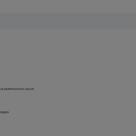
o la penetrazione di liquidi.
pioggia.