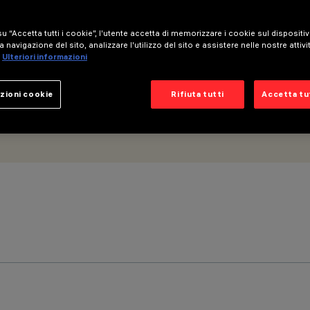
u “Accetta tutti i cookie”, l'utente accetta di memorizzare i cookie sul dispositi
a navigazione del sito, analizzare l'utilizzo del sito e assistere nelle nostre attivi
Ulteriori informazioni
zioni cookie
Rifiuta tutti
Accetta tut