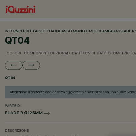
INTERNI
/
LUCI E FARETTI DA INCASSO MONO E MULTILAMPADA
/
BLADE R
/
QT04
COLORE
COMPONENTI OPZIONALI
DATI TECNICI
DATI FOTOMETRICI
D
QT04
Attenzione! Il presente codice verrà aggiornato e sostituito con una nuova versi
PARTE DI
BLADE R Ø125MM
DESCRIZIONE