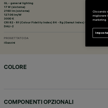
GL - general lighting
17 W (sistema)
2160 lm (sistema)
Cliccando s
127.06 lm/W
migliorare l
3000 K
marketing.
CRI
82
- Rf (Colour Fidelity Index) 84 - Rg (Gamut Index) 95
DALI-2
Imposta
PROGETTATO DA
iGuzzini
COLORE
COMPONENTI OPZIONALI