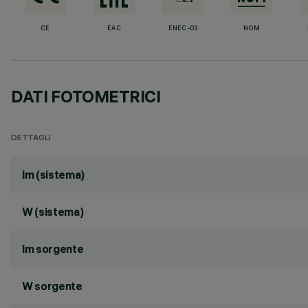
CE
EAC
ENEC-03
NOM
DATI FOTOMETRICI
DETTAGLI
lm (sistema)
W (sistema)
lm sorgente
W sorgente