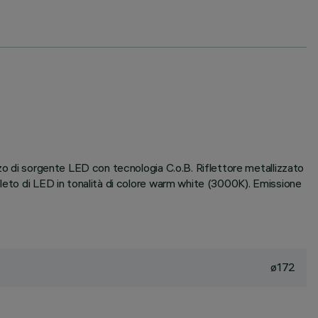
zzo di sorgente LED con tecnologia C.o.B. Riflettore metallizzato
pleto di LED in tonalità di colore warm white (3000K). Emissione
ø172