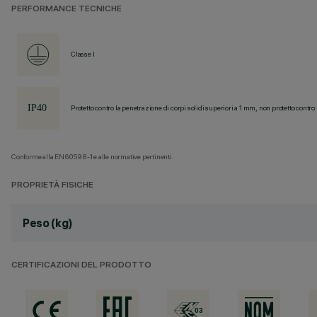
PERFORMANCE TECNICHE
Classe I
Protetto contro la penetrazione di corpi solidi superiori a 1 mm, non protetto contro 
Conforme alla EN60598-1 e alle normative pertinenti.
PROPRIETÀ FISICHE
Peso (kg)
CERTIFICAZIONI DEL PRODOTTO