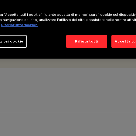
u “Accetta tutti i cookie”, l'utente accetta di memorizzare i cookie sul dispositi
a navigazione del sito, analizzare l'utilizzo del sito e assistere nelle nostre attivi
Ulteriori informazioni
zioni cookie
Rifiuta tutti
Accetta tut