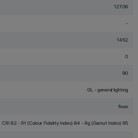
127.06
-
1452
0
90
GL - general lighting
fisso
CRI
82
- Rf (Colour Fidelity Index) 84 - Rg (Gamut Index) 95