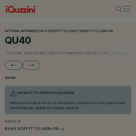
INTERNI
/
APPARECCHI A SOFFITTO
/
EASY
/
SOFFITTO UGR<19
QU40
COLORE
DATI TECNICI
DATI FOTOMETRICI
DATI ELETTRICI
INSTALLAZI
QU40
PRODOTTO FUORI PRODUZIONE
Attenzione! Codice non più in produzione. Utilizzare la ricerca per trovare
l'alternativa più adatta alle proprie esigenze.
PARTE DI
EASY SOFFITTO UGR<19