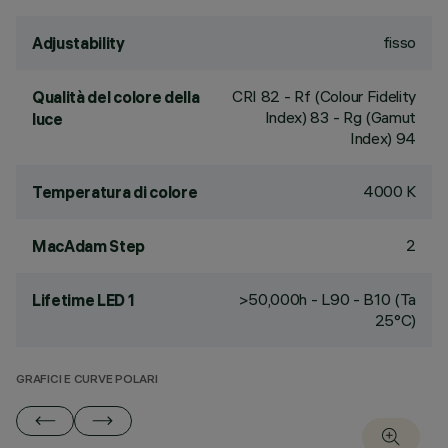
fisso
Adjustability
CRI
82
- Rf (Colour Fidelity
Qualità del colore della
Index) 83 - Rg (Gamut
luce
Index) 94
4000 K
Temperatura di colore
2
MacAdam Step
>50,000h - L90 - B10 (Ta
Lifetime LED 1
25°C)
GRAFICI E CURVE POLARI