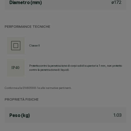
ø172
Diametro (mm)
PERFORMANCE TECNICHE
Classe II
Protetto contro la penetrazione di corpi solidi superiori a 1 mm, non protetto
contro la penetrazione di liquidi.
Conforme alla EN60598-1 e alle normative pertinenti.
PROPRIETÀ FISICHE
1.03
Peso (kg)