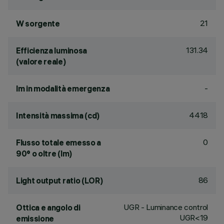
21
W sorgente
131.34
Efficienza luminosa
(valore reale)
-
lm in modalità emergenza
4418
Intensità massima (cd)
0
Flusso totale emesso a
90° o oltre (lm)
86
Light output ratio (LOR)
UGR - Luminance control
Ottica e angolo di
UGR<19
emissione