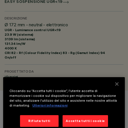
EASY SOSPENSIONE UGR<19
DESCRIZIONE
Ø 172 mm - neutral - elettronico
UGR - Luminance control UGR<19
23.9 W (sistema)
3139 lm (sistema)
131.34 lm/W
4000 K
CRI
82
- Rf (Colour Fidelity Index) 83 - Rg (Gamut Index) 94
On/off
PROGETTATO DA
iGuzzini
Cliccando su “Accetta tutti i cookie”, l'utente accetta di
memorizzare i cookie sul dispositivo per migliorare la navigazione
del sito, analizzare l'utilizzo del sito e assistere nelle nostre attività
COLORE
di marketing.
Ulteriori informazioni
Rifiuta tutti
Accetta tutti i cookie