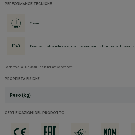
PERFORMANCE TECNICHE
Classe I
Protetto contro la penetrazione di corpi solidi superiori a 1 mm, non protetto contro 
Conforme alla EN60598-1 e alle normative pertinenti.
PROPRIETÀ FISICHE
Peso (kg)
CERTIFICAZIONI DEL PRODOTTO