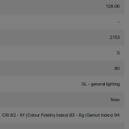
128.06
-
2153
0
90
GL - general lighting
fisso
CRI
82
- Rf (Colour Fidelity Index) 83 - Rg (Gamut Index) 94