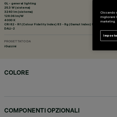
GL - general lighting
25.3 W (sistema)
3240 lm (sistema)
Cliccando s
128.06 lm/W
migliorare l
4000 K
marketing.
CRI
82
- Rf (Colour Fidelity Index) 83 - Rg (Gamut Index) 94
DALI-2
Imposta
PROGETTATO DA
iGuzzini
COLORE
COMPONENTI OPZIONALI