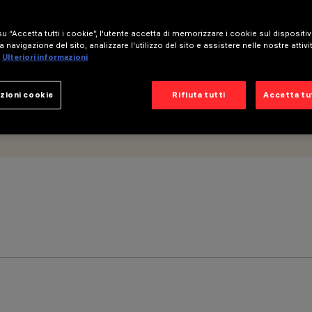
u “Accetta tutti i cookie”, l'utente accetta di memorizzare i cookie sul dispositi
a navigazione del sito, analizzare l'utilizzo del sito e assistere nelle nostre attivi
Ulteriori informazioni
zioni cookie
Rifiuta tutti
Accetta tut