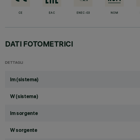
CE
EAC
ENEC-03
NOM
DATI FOTOMETRICI
DETTAGLI
lm (sistema)
W (sistema)
lm sorgente
W sorgente