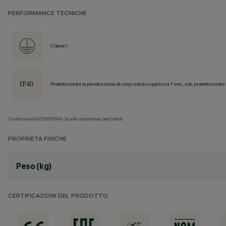
PERFORMANCE TECNICHE
Classe I
Protetto contro la penetrazione di corpi solidi superiori a 1 mm, non protetto contro 
Conforme alla EN60598-1 e alle normative pertinenti.
PROPRIETÀ FISICHE
Peso (kg)
CERTIFICAZIONI DEL PRODOTTO