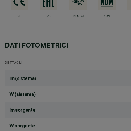
CE
EAC
ENEC-03
NOM
DATI FOTOMETRICI
DETTAGLI
lm (sistema)
W (sistema)
lm sorgente
W sorgente