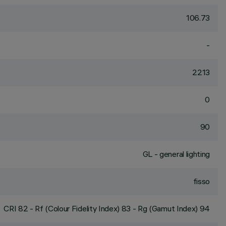
106.73
-
2213
0
90
GL - general lighting
fisso
CRI
82
- Rf (Colour Fidelity Index) 83 - Rg (Gamut Index) 94