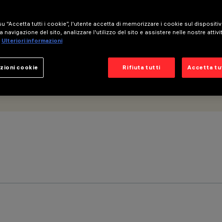
u “Accetta tutti i cookie”, l'utente accetta di memorizzare i cookie sul dispositi
a navigazione del sito, analizzare l'utilizzo del sito e assistere nelle nostre attivi
Ulteriori informazioni
zioni cookie
Rifiuta tutti
Accetta tut