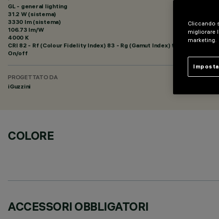
GL - general lighting
31.2 W (sistema)
3330 lm (sistema)
Cliccando s
106.73 lm/W
migliorare l
4000 K
marketing.
CRI
82
- Rf (Colour Fidelity Index) 83 - Rg (Gamut Index) 94
On/off
Imposta
PROGETTATO DA
iGuzzini
COLORE
ACCESSORI OBBLIGATORI