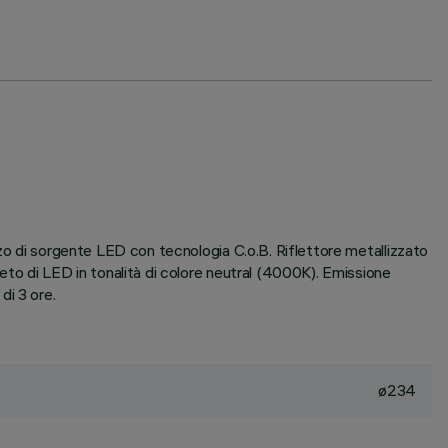
zzo di sorgente LED con tecnologia C.o.B. Riflettore metallizzato
eto di LED in tonalità di colore neutral (4000K). Emissione
di 3 ore.
ø234