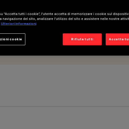
u “Accetta tutti i cookie”, l'utente accetta di memorizzare i cookie sul dispositi
a navigazione del sito, analizzare l'utilizzo del sito e assistere nelle nostre attivi
Ulteriori informazioni
zioni cookie
Rifiuta tutti
Accetta tut