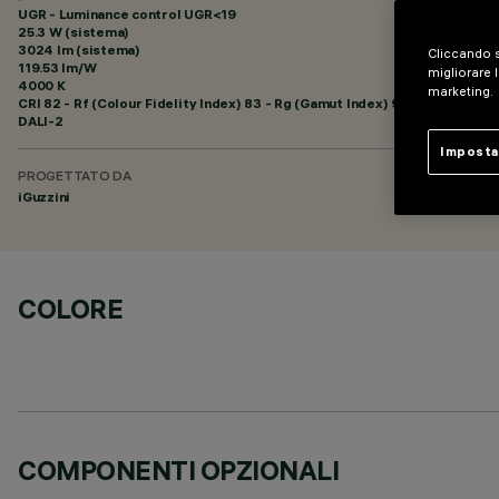
UGR - Luminance control UGR<19
25.3 W (sistema)
3024 lm (sistema)
Cliccando s
119.53 lm/W
migliorare l
4000 K
marketing.
CRI
82
- Rf (Colour Fidelity Index) 83 - Rg (Gamut Index) 94
DALI-2
Imposta
PROGETTATO DA
iGuzzini
COLORE
COMPONENTI OPZIONALI