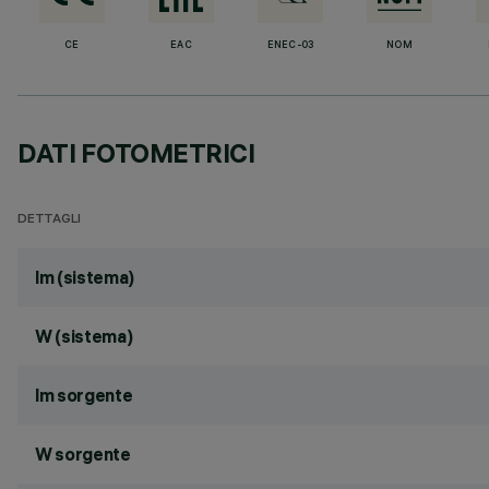
CE
EAC
ENEC-03
NOM
DATI FOTOMETRICI
DETTAGLI
lm (sistema)
W (sistema)
lm sorgente
W sorgente