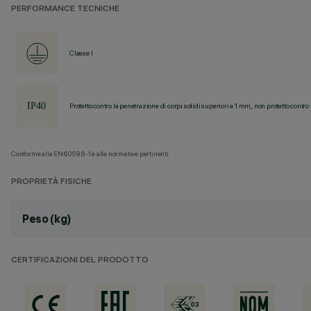
PERFORMANCE TECNICHE
Classe I
Protetto contro la penetrazione di corpi solidi superiori a 1 mm, non protetto contro 
Conforme alla EN60598-1 e alle normative pertinenti.
PROPRIETÀ FISICHE
Peso (kg)
CERTIFICAZIONI DEL PRODOTTO