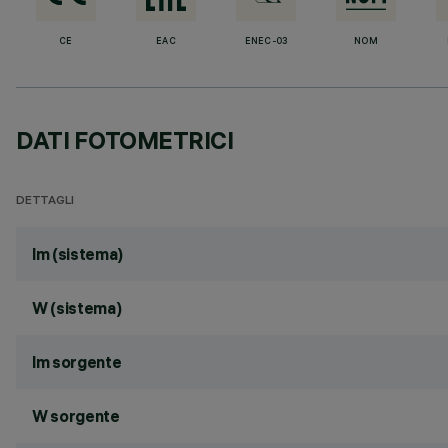
CE
EAC
ENEC-03
NOM
DATI FOTOMETRICI
DETTAGLI
lm (sistema)
W (sistema)
lm sorgente
W sorgente