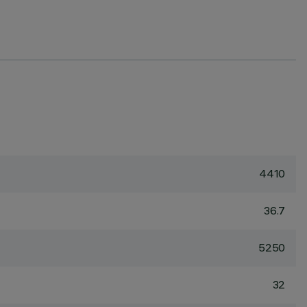
4410
36.7
5250
32