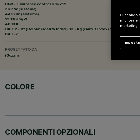
UGR - Luminance control UGR<19
36.7 W (sistema)
4410 lm (sistema)
Cliccando s
120.16 lm/W
migliorare l
4000 K
marketing.
CRI
82
- Rf (Colour Fidelity Index) 83 - Rg (Gamut Index) 94
DALI-2
Imposta
PROGETTATO DA
iGuzzini
COLORE
COMPONENTI OPZIONALI