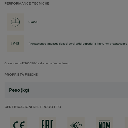
PERFORMANCE TECNICHE
Classe I
Protetto contro la penetrazione di corpi solidi superiori a 1 mm, non protetto contro 
Conforme alla EN60598-1 e alle normative pertinenti.
PROPRIETÀ FISICHE
Peso (kg)
CERTIFICAZIONI DEL PRODOTTO