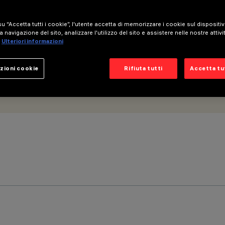
u “Accetta tutti i cookie”, l'utente accetta di memorizzare i cookie sul dispositi
a navigazione del sito, analizzare l'utilizzo del sito e assistere nelle nostre attivi
Ulteriori informazioni
zioni cookie
Rifiuta tutti
Accetta tut