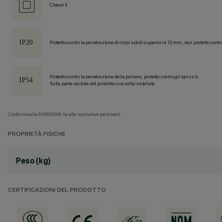
Classe II
Protetto contro la penetrazione di corpi solidi superiori a 12 mm, non protetto contr
Protetto contro la penetrazione della polvere, protetto contro gli spruzzi.
Sulla parte visibile del prodotto una volta installato
Conforme alla EN60598-1 e alle normative pertinenti.
PROPRIETÀ FISICHE
Peso (kg)
CERTIFICAZIONI DEL PRODOTTO