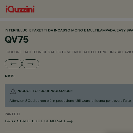
INTERNI
/
LUCI E FARETTI DA INCASSO MONO E MULTILAMPADA
/
EASY SP
QV75
COLORE
DATI TECNICI
DATI FOTOMETRICI
DATI ELETTRICI
INSTALLAZI
QV75
PRODOTTO FUORI PRODUZIONE
Attenzione! Codice non più in produzione. Utilizzare la ricerca per trovare l'alter
PARTE DI
EASY SPACE LUCE GENERALE