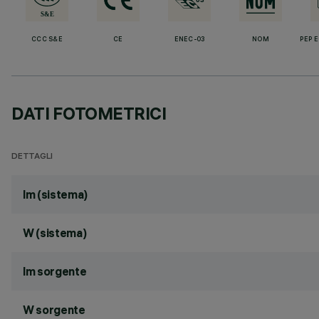
CCC S&E
CE
ENEC-03
NOM
PEP 
DATI FOTOMETRICI
DETTAGLI
lm (sistema)
W (sistema)
lm sorgente
W sorgente