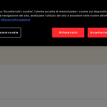
u “Accetta tutti i cookie”, l'utente accetta di memorizzare i cookie sul dispositi
a navigazione del sito, analizzare l'utilizzo del sito e assistere nelle nostre attivi
Ulteriori informazioni
zioni cookie
Rifiuta tutti
Accetta tut