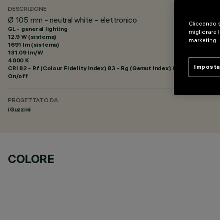
DESCRIZIONE
Ø 105 mm - neutral white - elettronico
Cliccando s
GL - general lighting
migliorare l
12.9 W (sistema)
marketing.
1691 lm (sistema)
131.09 lm/W
4000 K
Imposta
CRI
82
- Rf (Colour Fidelity Index) 83 - Rg (Gamut Index) 94
On/off
PROGETTATO DA
iGuzzini
COLORE