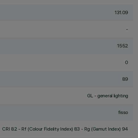
131.09
-
1552
0
89
GL - general lighting
fisso
CRI
82
- Rf (Colour Fidelity Index) 83 - Rg (Gamut Index) 94