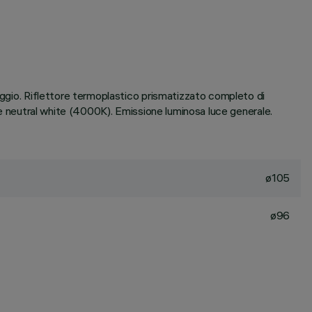
poggio. Riflettore termoplastico prismatizzato completo di
ore neutral white (4000K). Emissione luminosa luce generale.
ø105
ø96