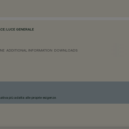
ACE
/
LUCE GENERALE
ONE
ADDITIONAL INFORMATION
DOWNLOADS
nativa più adatta alle proprie esigenze.