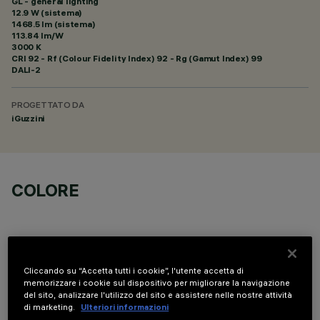
GL - general lighting
12.9 W (sistema)
1468.5 lm (sistema)
113.84 lm/W
3000 K
CRI
92
- Rf (Colour Fidelity Index) 92 - Rg (Gamut Index) 99
DALI-2
PROGETTATO DA
iGuzzini
COLORE
Cliccando su “Accetta tutti i cookie”, l'utente accetta di
memorizzare i cookie sul dispositivo per migliorare la navigazione
DATI TECNICI
del sito, analizzare l'utilizzo del sito e assistere nelle nostre attività
di marketing.
Ulteriori informazioni
ULTIMO AGGIORNAMENTO: 06/08/2026