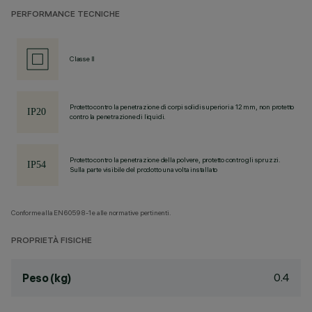
PERFORMANCE TECNICHE
Classe II
Protetto contro la penetrazione di corpi solidi superiori a 12 mm, non protetto
contro la penetrazione di liquidi.
Protetto contro la penetrazione della polvere, protetto contro gli spruzzi.
Sulla parte visibile del prodotto una volta installato
Conforme alla EN60598-1 e alle normative pertinenti.
PROPRIETÀ FISICHE
0.4
Peso (kg)