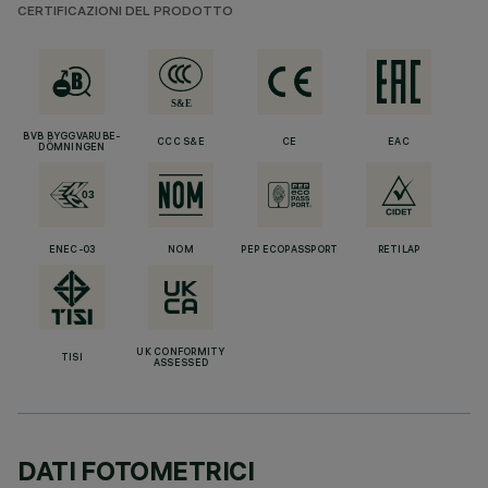
CERTIFICAZIONI DEL PRODOTTO
BVB BYGGVARUBE-
CCC S&E
CE
EAC
DÖMNINGEN
ENEC-03
NOM
PEP ECOPASSPORT
RETILAP
UK CONFORMITY
TISI
ASSESSED
DATI FOTOMETRICI