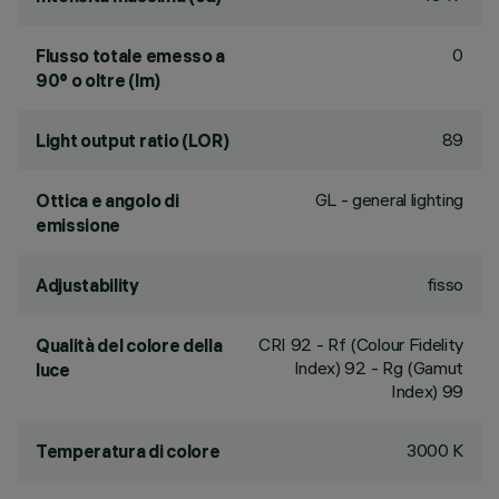
0
Flusso totale emesso a
90° o oltre (lm)
89
Light output ratio (LOR)
GL - general lighting
Ottica e angolo di
emissione
fisso
Adjustability
CRI
92
- Rf (Colour Fidelity
Qualità del colore della
Index) 92 - Rg (Gamut
luce
Index) 99
3000 K
Temperatura di colore