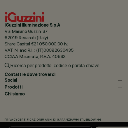
iGuzzini illuminazione S.p.A
Via Mariano Guzzini 37
62019 Recanati (Italy)
Share Capital €21.050.000,00 i.v.
VAT N. and R.I. : (IT)00082630435
CCIAA Macerata, R.E.A. 40632
Contatti e dove trovarci
Social
Prodotti
Chi siamo
PRIVACY
CERTIFICAZIONI
5 ANNI DI GARANZIA
WHISTLEBLOWING
COOKIE POLICY
DICHIARAZIONE DI ACCESSIBILITÀ
I NOSTRI CODICI