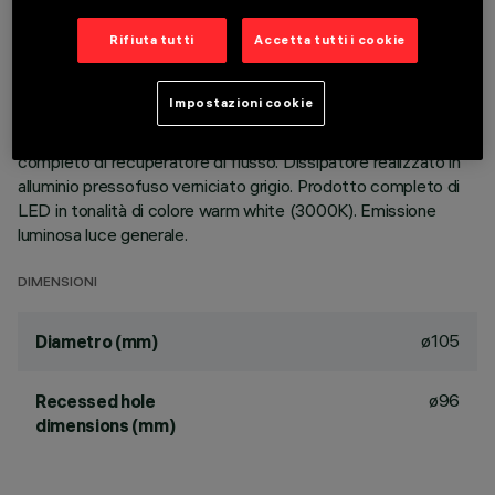
Rifiuta tutti
Accetta tutti i cookie
DESCRIZIONE
Apparecchio rotondo fisso finalizzato all'utilizzo di sorgente
Impostazioni cookie
LED con tecnologia C.o.B. Versione con falda per installazione
ad appoggio. Riflettore termoplastico prismatizzato
completo di recuperatore di flusso. Dissipatore realizzato in
alluminio pressofuso verniciato grigio. Prodotto completo di
LED in tonalità di colore warm white (3000K). Emissione
luminosa luce generale.
DIMENSIONI
ø105
Diametro (mm)
ø96
Recessed hole
dimensions (mm)