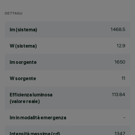
DETTAGLI
1468.5
lm (sistema)
12.9
W (sistema)
1650
lm sorgente
11
W sorgente
113.84
Efficienza luminosa
(valore reale)
-
lm in modalità emergenza
1347
Intensità massima (cd)