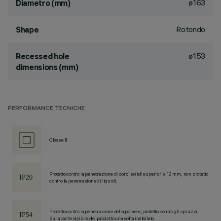
ø163
Diametro (mm)
Rotondo
Shape
ø153
Recessed hole
dimensions (mm)
PERFORMANCE TECNICHE
Classe II
Protetto contro la penetrazione di corpi solidi superiori a 12 mm, non protetto
contro la penetrazione di liquidi.
Protetto contro la penetrazione della polvere, protetto contro gli spruzzi.
Sulla parte visibile del prodotto una volta installato