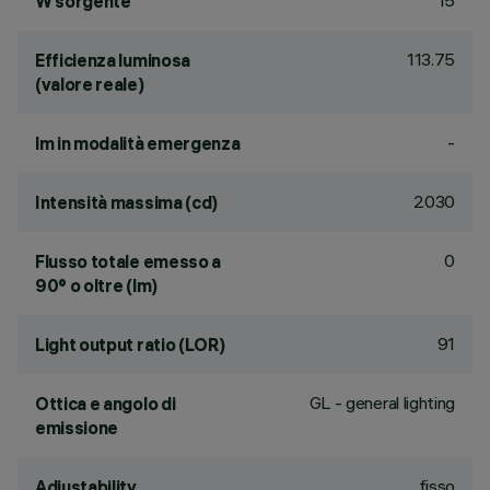
15
W sorgente
113.75
Efficienza luminosa
(valore reale)
-
lm in modalità emergenza
2030
Intensità massima (cd)
0
Flusso totale emesso a
90° o oltre (lm)
91
Light output ratio (LOR)
GL - general lighting
Ottica e angolo di
emissione
fisso
Adjustability