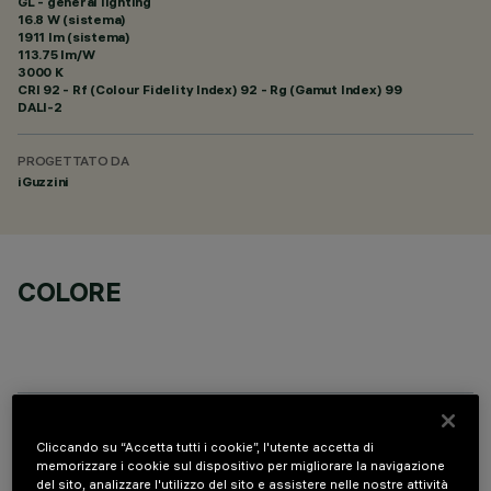
GL - general lighting
16.8 W (sistema)
1911 lm (sistema)
113.75 lm/W
3000 K
CRI
92
- Rf (Colour Fidelity Index) 92 - Rg (Gamut Index) 99
DALI-2
PROGETTATO DA
iGuzzini
COLORE
COMPONENTI OPZIONALI
Cliccando su “Accetta tutti i cookie”, l'utente accetta di
memorizzare i cookie sul dispositivo per migliorare la navigazione
del sito, analizzare l'utilizzo del sito e assistere nelle nostre attività