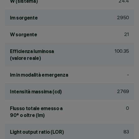
24.4
W (sistema)
2950
lm sorgente
21
W sorgente
100.35
Efficienza luminosa
(valore reale)
-
lm in modalità emergenza
2769
Intensità massima (cd)
0
Flusso totale emesso a
90° o oltre (lm)
83
Light output ratio (LOR)