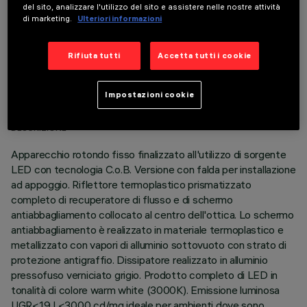
del sito, analizzare l'utilizzo del sito e assistere nelle nostre attività
di marketing.
Ulteriori informazioni
Rifiuta tutti
Accetta tutti i cookie
DATI TECNICI
Impostazioni cookie
ULTIMO AGGIORNAMENTO: 06/08/2026
DESCRIZIONE
Apparecchio rotondo fisso finalizzato all'utilizzo di sorgente
LED con tecnologia C.o.B. Versione con falda per installazione
ad appoggio. Riflettore termoplastico prismatizzato
completo di recuperatore di flusso e di schermo
antiabbagliamento collocato al centro dell'ottica. Lo schermo
antiabbagliamento è realizzato in materiale termoplastico e
metallizzato con vapori di alluminio sottovuoto con strato di
protezione antigraffio. Dissipatore realizzato in alluminio
pressofuso verniciato grigio. Prodotto completo di LED in
tonalità di colore warm white (3000K). Emissione luminosa
UGR<19 L<3000 cd/mq ideale per ambienti dove sono