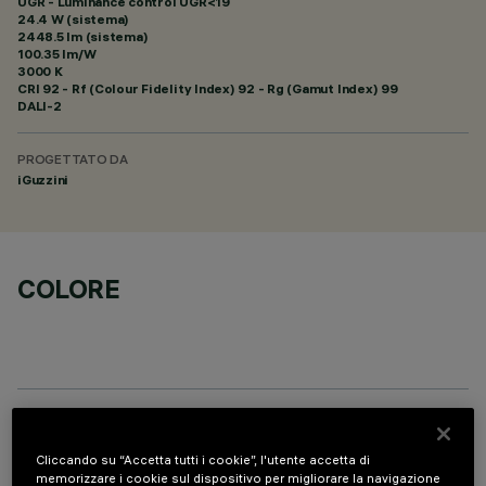
UGR - Luminance control UGR<19
24.4 W (sistema)
2448.5 lm (sistema)
100.35 lm/W
3000 K
CRI
92
- Rf (Colour Fidelity Index) 92 - Rg (Gamut Index) 99
DALI-2
PROGETTATO DA
iGuzzini
COLORE
COMPONENTI OPZIONALI
Cliccando su “Accetta tutti i cookie”, l'utente accetta di
memorizzare i cookie sul dispositivo per migliorare la navigazione