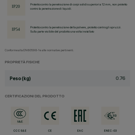
Protetto contro la penetrazione di corpi solidi superiori a 12 mm, non protetto
contro la penetrazione di liquidi.
Protetto contro la penetrazione della polvere, protetto contro gli spruzzi.
Sulla parte visibile del prodotto una volta installato
Conforme alla EN60598-1 e alle normative pertinenti.
PROPRIETÀ FISICHE
0.76
Peso (kg)
CERTIFICAZIONI DEL PRODOTTO
CCC S&E
CE
EAC
ENEC-03