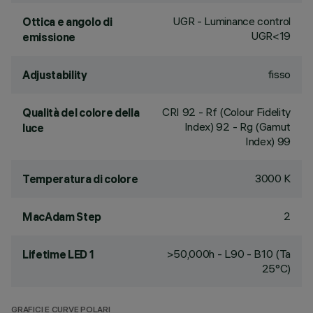
UGR - Luminance control
Ottica e angolo di
UGR<19
emissione
fisso
Adjustability
CRI
92
- Rf (Colour Fidelity
Qualità del colore della
Index) 92 - Rg (Gamut
luce
Index) 99
3000 K
Temperatura di colore
2
MacAdam Step
>50,000h - L90 - B10 (Ta
Lifetime LED 1
25°C)
GRAFICI E CURVE POLARI