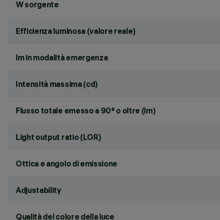
W sorgente
Efficienza luminosa (valore reale)
lm in modalità emergenza
Intensità massima (cd)
Flusso totale emesso a 90° o oltre (lm)
Light output ratio (LOR)
Ottica e angolo di emissione
Adjustability
Qualità del colore della luce