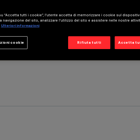
u “Accetta tutti i cookie”, l'utente accetta di memorizzare i cookie sul dispositi
a navigazione del sito, analizzare l'utilizzo del sito e assistere nelle nostre attivi
Ulteriori informazioni
zioni cookie
Rifiuta tutti
Accetta tut