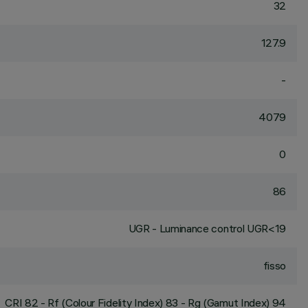
32
127.9
-
4079
0
86
UGR - Luminance control UGR<19
fisso
CRI
82
- Rf (Colour Fidelity Index) 83 - Rg (Gamut Index) 94