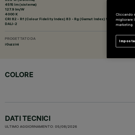
4515 lm (sistema)
127.9 lm/W
4000 K
Cliccando s
CRI
82
- Rf (Colour Fidelity Index) 83 - Rg (Gamut Index) 94
migliorare l
DALI-2
marketing.
PROGETTATO DA
Imposta
iGuzzini
COLORE
DATI TECNICI
ULTIMO AGGIORNAMENTO: 05/08/2026