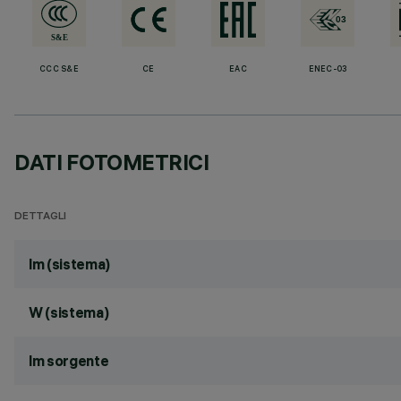
CCC S&E
CE
EAC
ENEC-03
DATI FOTOMETRICI
DETTAGLI
lm (sistema)
W (sistema)
lm sorgente