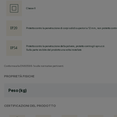
Classe II
Protetto contro la penetrazione di corpi solidi superiori a 12 mm, non protetto contr
Protetto contro la penetrazione della polvere, protetto contro gli spruzzi.
Sulla parte visibile del prodotto una volta installato
Conforme alla EN60598-1 e alle normative pertinenti.
PROPRIETÀ FISICHE
Peso (kg)
CERTIFICAZIONI DEL PRODOTTO