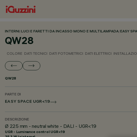
INTERNI
/
LUCI E FARETTI DA INCASSO MONO E MULTILAMPADA
/
EASY SP
QW28
COLORE
DATI TECNICI
DATI FOTOMETRICI
DATI ELETTRICI
INSTALLAZI
QW28
PARTE DI
EASY SPACE UGR<19
DESCRIZIONE
Ø 225 mm - neutral white - DALI - UGR<19
UGR - Luminance control UGR<19
35.3 W (sistema)