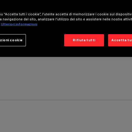
u “Accetta tutti i cookie”, l'utente accetta di memorizzare i cookie sul dispositi
a navigazione del sito, analizzare l'utilizzo del sito e assistere nelle nostre attivi
Ulteriori informazioni
zioni cookie
Rifiuta tutti
Accetta tut