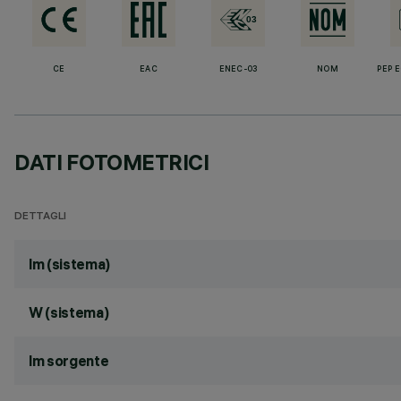
CE
EAC
ENEC-03
NOM
PEP 
DATI FOTOMETRICI
DETTAGLI
lm (sistema)
W (sistema)
lm sorgente