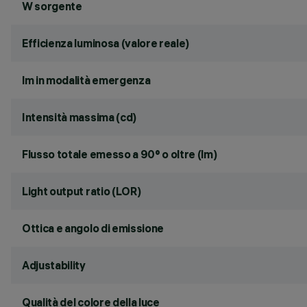
W sorgente
Efficienza luminosa (valore reale)
lm in modalità emergenza
Intensità massima (cd)
Flusso totale emesso a 90° o oltre (lm)
Light output ratio (LOR)
Ottica e angolo di emissione
Adjustability
Qualità del colore della luce