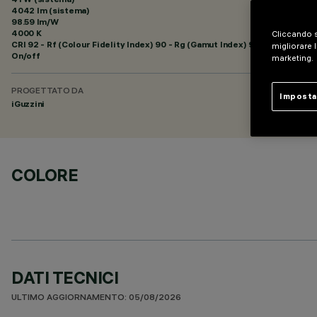
4042 lm (sistema)
98.59 lm/W
4000 K
Cliccando s
CRI
92
- Rf (Colour Fidelity Index) 90 - Rg (Gamut Index) 98
migliorare l
On/off
marketing.
PROGETTATO DA
Imposta
iGuzzini
COLORE
DATI TECNICI
ULTIMO AGGIORNAMENTO: 05/08/2026