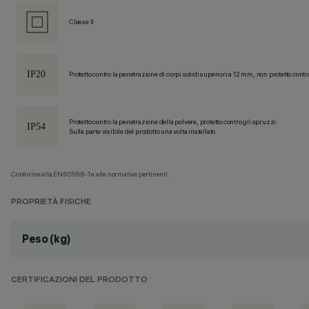
Classe II
Protetto contro la penetrazione di corpi solidi superiori a 12 mm, non protetto contr
Protetto contro la penetrazione della polvere, protetto contro gli spruzzi.
Sulla parte visibile del prodotto una volta installato
Conforme alla EN60598-1 e alle normative pertinenti.
PROPRIETÀ FISICHE
Peso (kg)
CERTIFICAZIONI DEL PRODOTTO