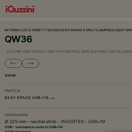
INTERNI
/
LUCI E FARETTI DA INCASSO MONO E MULTILAMPADA
/
EASY SP
QW36
COLORE
DATI TECNICI
DATI FOTOMETRICI
DATI ELETTRICI
INSTALLAZI
QW36
PARTE DI
EASY SPACE UGR<19
DESCRIZIONE
Ø 225 mm - neutral white - INVERTER - UGR<19
UGR - Luminance control UGR<19
41 W (sistema)