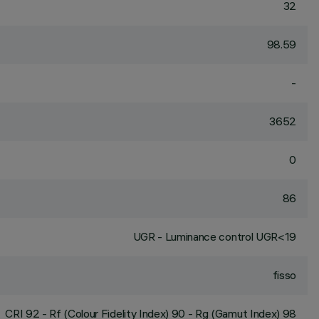
32
98.59
-
3652
0
86
UGR - Luminance control UGR<19
fisso
CRI
92
- Rf (Colour Fidelity Index) 90 - Rg (Gamut Index) 98