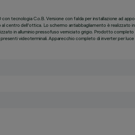
ED con tecnologia C.o.B. Versione con falda per installazione ad ap
al centro dell'ottica. Lo schermo antiabbagliamento è realizzato in 
lizzato in alluminio pressofuso verniciato grigio. Prodotto complet
senti videoterminali. Apparecchio completo di inverter per luce d