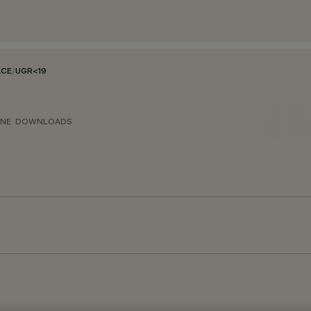
ACE
/
UGR<19
ONE
DOWNLOADS