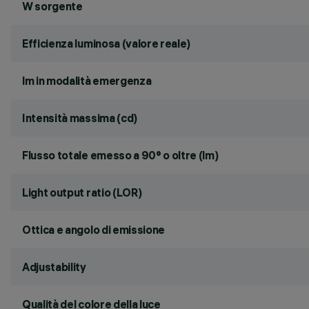
W sorgente
Efficienza luminosa (valore reale)
lm in modalità emergenza
Intensità massima (cd)
Flusso totale emesso a 90° o oltre (lm)
Light output ratio (LOR)
Ottica e angolo di emissione
Adjustability
Qualità del colore della luce