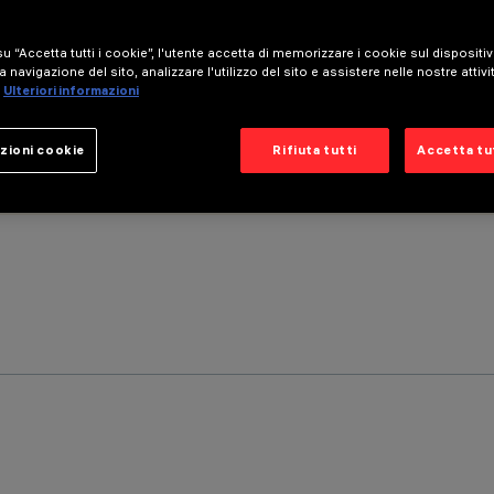
u “Accetta tutti i cookie”, l'utente accetta di memorizzare i cookie sul dispositi
a navigazione del sito, analizzare l'utilizzo del sito e assistere nelle nostre attivi
Ulteriori informazioni
zioni cookie
Rifiuta tutti
Accetta tut