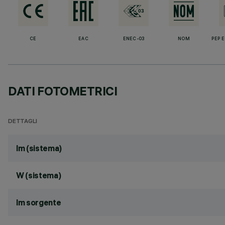
CE
EAC
ENEC-03
NOM
PEP 
DATI FOTOMETRICI
DETTAGLI
lm (sistema)
W (sistema)
lm sorgente