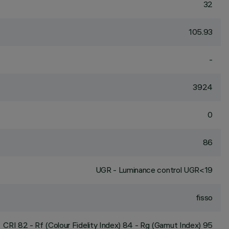
32
105.93
-
3924
0
86
UGR - Luminance control UGR<19
fisso
CRI
82
- Rf (Colour Fidelity Index) 84 - Rg (Gamut Index) 95