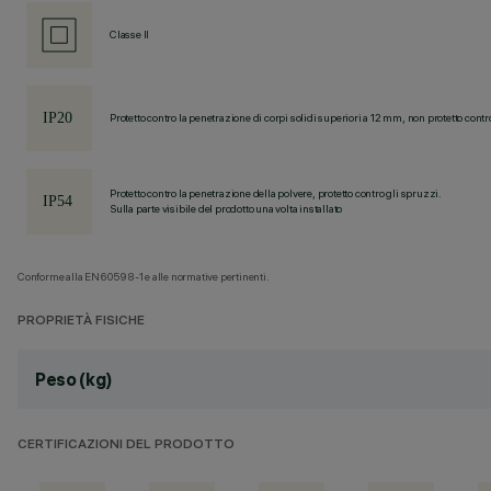
Classe II
Protetto contro la penetrazione di corpi solidi superiori a 12 mm, non protetto contr
Protetto contro la penetrazione della polvere, protetto contro gli spruzzi.
Sulla parte visibile del prodotto una volta installato
Conforme alla EN60598-1 e alle normative pertinenti.
PROPRIETÀ FISICHE
Peso (kg)
CERTIFICAZIONI DEL PRODOTTO