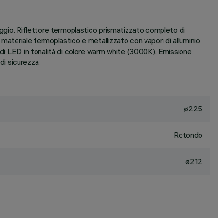
poggio. Riflettore termoplastico prismatizzato completo di
materiale termoplastico e metallizzato con vapori di alluminio
o di LED in tonalità di colore warm white (3000K). Emissione
i sicurezza.
ø225
Rotondo
ø212