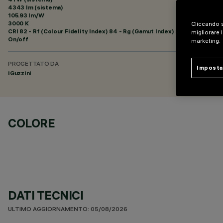
4343 lm (sistema)
105.93 lm/W
3000 K
Cliccando s
CRI
82
- Rf (Colour Fidelity Index) 84 - Rg (Gamut Index) 95
migliorare l
On/off
marketing.
PROGETTATO DA
Imposta
iGuzzini
COLORE
DATI TECNICI
ULTIMO AGGIORNAMENTO: 05/08/2026