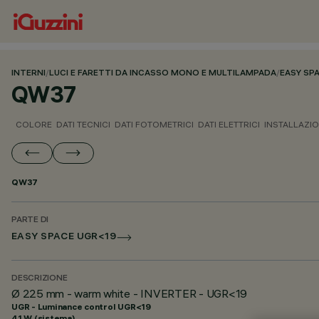
INTERNI
/
LUCI E FARETTI DA INCASSO MONO E MULTILAMPADA
/
EASY SP
QW37
COLORE
DATI TECNICI
DATI FOTOMETRICI
DATI ELETTRICI
INSTALLAZI
QW37
PARTE DI
EASY SPACE UGR<19
DESCRIZIONE
Ø 225 mm - warm white - INVERTER - UGR<19
UGR - Luminance control UGR<19
41 W (sistema)