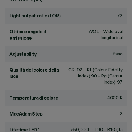
72
Light output ratio (LOR)
WOL - Wide oval
Ottica e angolo di
longitudinal
emissione
fisso
Adjustability
CRI
92
- Rf (Colour Fidelity
Qualità del colore della
Index) 90 - Rg (Gamut
luce
Index) 97
4000 K
Temperatura di colore
3
MacAdam Step
>50,000h - L90 - B10 (Ta
Lifetime LED 1