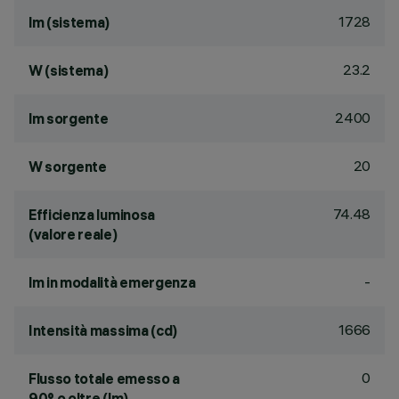
1728
lm (sistema)
23.2
W (sistema)
2400
lm sorgente
20
W sorgente
74.48
Efficienza luminosa
(valore reale)
-
lm in modalità emergenza
1666
Intensità massima (cd)
0
Flusso totale emesso a
90° o oltre (lm)