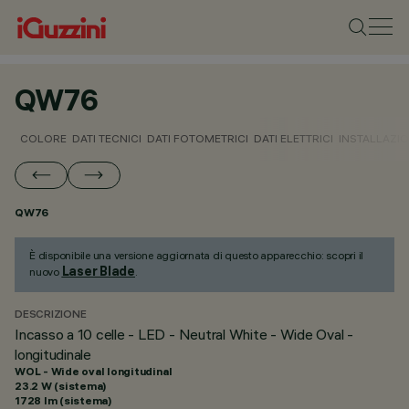
QW76
COLORE
DATI TECNICI
DATI FOTOMETRICI
DATI ELETTRICI
INSTALLAZI
QW76
È disponibile una versione aggiornata di questo apparecchio: scopri il
Laser Blade
nuovo
.
DESCRIZIONE
Incasso a 10 celle - LED - Neutral White - Wide Oval -
longitudinale
WOL - Wide oval longitudinal
23.2 W (sistema)
1728 lm (sistema)