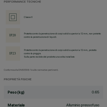
PERFORMANCE TECNICHE
Classe II
Protetto contro la penetrazione di corpi solidi superiori a 12 mm, non protetto
contro la penetrazione di liquidi.
Protetto contro la penetrazione di corpi solidi superiori a 12 mm, protetto
contro la pioggia.
Sulla parte visibile del prodotto una volta installato
Conforme alla EN60598-1 e alle normative pertinenti.
PROPRIETÀ FISICHE
0.65
Peso (kg)
Alluminio pressofuso
Materiale