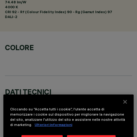
74.48 lm/W
4000 K
CRI
92
- Rf (Colour Fidelity Index) 90 - Rg (Gamut Index) 97
DALI-2
COLORE
DATI TECNICI
ULTIMO AGGIORNAMENTO: 06/08/2026
Cliccando su “Accetta tutti i cookie”, l'utente accetta di
memorizzare i cookie sul dispositivo per migliorare la navigazione
DESCRIZIONE
del sito, analizzare l'utilizzo del sito e assistere nelle nostre attività
di marketing.
Ulteriori informazioni
Apparecchio ad incasso miniaturizzato ad incasso
rettangolare a 10 elementi ottici con sorgenti LED - ottiche