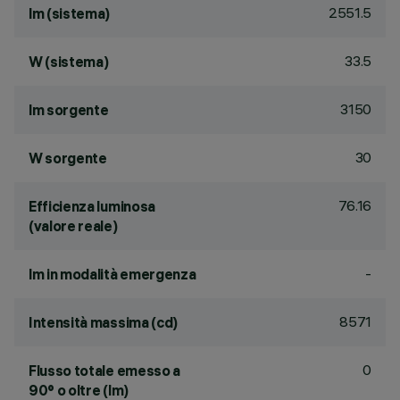
2551.5
lm (sistema)
33.5
W (sistema)
3150
lm sorgente
30
W sorgente
76.16
Efficienza luminosa
(valore reale)
-
lm in modalità emergenza
8571
Intensità massima (cd)
0
Flusso totale emesso a
90° o oltre (lm)