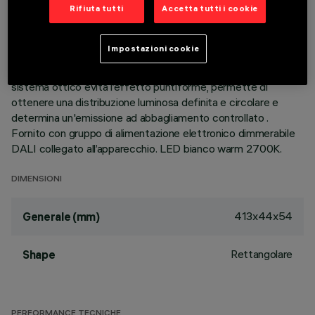
flood. Corpo principale con superficie radiante in alluminio
Rifiuta tutti
Accetta tutti i cookie
pressofuso, versione con cornice perimetrale di battuta.
Ottiche ad alta definizione in termoplastico metallizzato,
Impostazioni cookie
integrate in posizione arretrata nello schermo
antiabbagliamento nero; la composizione strutturale del
sistema ottico evita l’effetto puntiforme, permette di
ottenere una distribuzione luminosa definita e circolare e
determina un'emissione ad abbagliamento controllato .
Fornito con gruppo di alimentazione elettronico dimmerabile
DALI collegato all’apparecchio. LED bianco warm 2700K.
DIMENSIONI
413x44x54
Generale (mm)
Rettangolare
Shape
PERFORMANCE TECNICHE