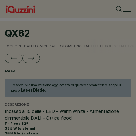
QX62
COLORE
DATI TECNICI
DATI FOTOMETRICI
DATI ELETTRICI
INSTALLAZI
QX62
È disponibile una versione aggiornata di questo apparecchio: scopri il
Laser Blade
nuovo
.
DESCRIZIONE
Incasso a 15 celle - LED - Warm White - Alimentazione
dimmerabile DALI - Ottica flood
F - Flood 32°
33.5 W (sistema)
2551.5 lm (sistema)