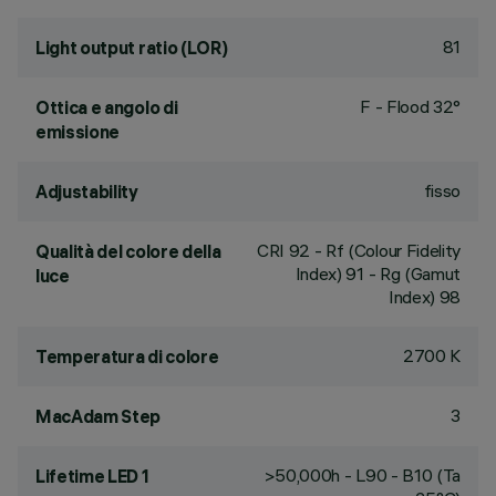
81
Light output ratio (LOR)
F - Flood 32°
Ottica e angolo di
emissione
fisso
Adjustability
CRI
92
- Rf (Colour Fidelity
Qualità del colore della
Index) 91 - Rg (Gamut
luce
Index) 98
2700 K
Temperatura di colore
3
MacAdam Step
>50,000h - L90 - B10 (Ta
Lifetime LED 1