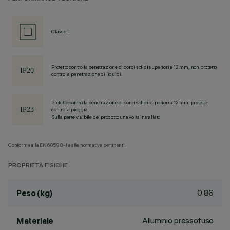
Classe II
Protetto contro la penetrazione di corpi solidi superiori a 12 mm, non protetto
contro la penetrazione di liquidi.
Protetto contro la penetrazione di corpi solidi superiori a 12 mm, protetto
contro la pioggia.
Sulla parte visibile del prodotto una volta installato
Conforme alla EN60598-1 e alle normative pertinenti.
PROPRIETÀ FISICHE
0.86
Peso (kg)
Alluminio pressofuso
Materiale