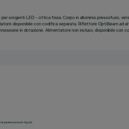
per sorgenti LED - ottica fissa. Corpo in alluminio pressofuso, versio
ttatore disponibile con codifica separata. Riflettore OptiBeam ad alt
nessione in dotazione. Alimentatore non incluso, disponibile con co
o la penetrazione di liquidi.