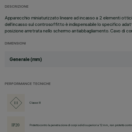
DESCRIZIONE
Apparecchio miniaturizzato lineare ad incasso a 2 elementi ottici 
dell’incasso sul controsoffitto è indispensabile lo specifico ada
posizione arretrata nello schermo antiabbagliamento. Cavo di con
DIMENSIONI
Generale (mm)
PERFORMANCE TECNICHE
Classe III
Protetto contro la penetrazione di corpi solidi superiori a 12 mm, non protetto contr