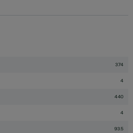
374
4
440
4
93.5