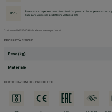
Protetto contro la penetrazione di corpi solidi superiori a 12 mm, protetto contro la 
Sulla parte visibile del prodotto una volta installato
Conforme alla EN60598-1 e alle normative pertinenti.
PROPRIETÀ FISICHE
Peso (kg)
Materiale
CERTIFICAZIONI DEL PRODOTTO