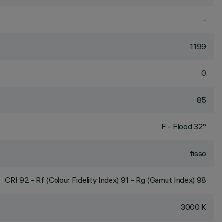
-
1199
0
85
F - Flood 32°
fisso
CRI
92
- Rf (Colour Fidelity Index) 91 - Rg (Gamut Index) 98
3000 K