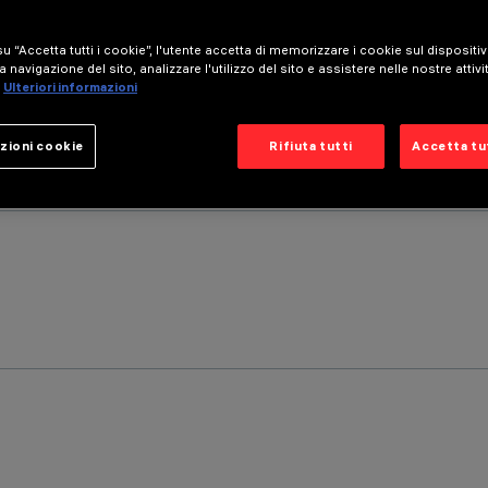
u “Accetta tutti i cookie”, l'utente accetta di memorizzare i cookie sul dispositi
a navigazione del sito, analizzare l'utilizzo del sito e assistere nelle nostre attivi
Ulteriori informazioni
zioni cookie
Rifiuta tutti
Accetta tut