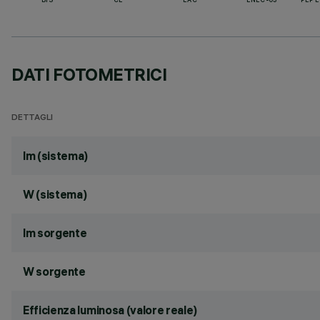
BIS
CE
EAC
ENEC-03
PEP 
DATI FOTOMETRICI
DETTAGLI
lm (sistema)
W (sistema)
lm sorgente
W sorgente
Efficienza luminosa (valore reale)