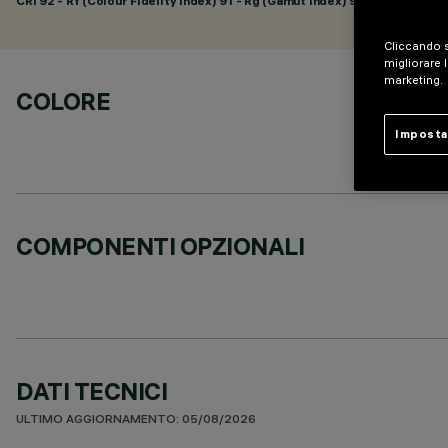
CRI
92
- Rf (Colour Fidelity Index) 91 - Rg (Gamut Index) 98
Cliccando s
migliorare l
marketing.
COLORE
Imposta
COMPONENTI OPZIONALI
DATI TECNICI
ULTIMO AGGIORNAMENTO: 05/08/2026