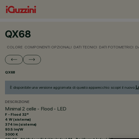
QX68
COLORE
COMPONENTI OPZIONALI
DATI TECNICI
DATI FOTOMETRICI
D
QX68
L
È disponibile una versione aggiornata di questo apparecchio: scopri il nuovo
DESCRIZIONE
Minimal 2 celle - Flood - LED
F - Flood 32°
4 W (sistema)
374 lm (sistema)
93.5 lm/W
3000 K