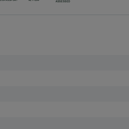
ECOPASSPORT
RETILAP
ASSESSED