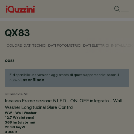
QX83
COLORE
DATI TECNICI
DATI FOTOMETRICI
DATI ELETTRICI
INSTALLAZI
QX83
È disponibile una versione aggiornata di questo apparecchio: scopri il
Laser Blade
nuovo
.
DESCRIZIONE
Incasso Frame sezione 5 LED - ON-OFF integrato - Wall
Washer Longitudinal Glare Control
WW - Wall Washer
12.7 W (sistema)
368 lm (sistema)
28.98 lm/W
4000 K