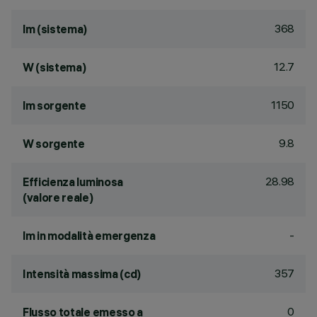
368
lm (sistema)
12.7
W (sistema)
1150
lm sorgente
9.8
W sorgente
28.98
Efficienza luminosa
(valore reale)
-
lm in modalità emergenza
357
Intensità massima (cd)
0
Flusso totale emesso a