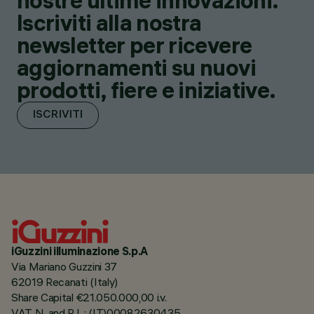
nostre ultime innovazioni.
Iscriviti alla nostra
newsletter per ricevere
aggiornamenti su nuovi
prodotti, fiere e iniziative.
ISCRIVITI
iGuzzini illuminazione S.p.A
Via Mariano Guzzini 37
62019 Recanati (Italy)
Share Capital €21.050.000,00 i.v.
VAT N. and R.I. : (IT)00082630435