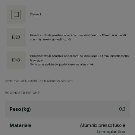
Classe II
Protetto contro la penetrazione di corpi solidi superiori a 12 mm, non protetto
contro la penetrazione di liquidi.
Protetto contro la penetrazione di corpi solidi superiori a 1 mm, protetto contro
la pioggia.
Sulla parte visibile del prodotto una volta installato
Conforme alla EN60598-1 e alle normative pertinenti.
PROPRIETÀ FISICHE
0.3
Peso (kg)
Alluminio pressofuso e
Materiale
termoplastico