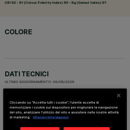
CRI
92
- Rf (Colour Fidelity Index) 90 - Rg (Gamut Index) 97
COLORE
DATI TECNICI
ULTIMO AGGIORNAMENTO: 06/08/2026
DESCRIZIONE
Cliccando su “Accetta tutti i cookie”, l'utente accetta di
Apparecchio miniaturizzato lineare ad incasso per sorgenti
memorizzare i cookie sul dispositivo per migliorare la navigazione
del sito, analizzare l'utilizzo del sito e assistere nelle nostre attività
LED. Sistema ottico asimmetrico specializzato per ottenere
di marketing.
Ulteriori informazioni
una efficace distribuzione sulla parete, evitando zone d’ombra
in prossimità del soffitto. Il telaio perimetrale in policarbonato