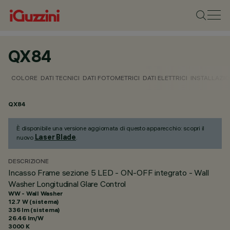
QX84
COLORE
DATI TECNICI
DATI FOTOMETRICI
DATI ELETTRICI
INSTALLAZI
QX84
È disponibile una versione aggiornata di questo apparecchio: scopri il
Laser Blade
nuovo
.
DESCRIZIONE
Incasso Frame sezione 5 LED - ON-OFF integrato - Wall
Washer Longitudinal Glare Control
WW - Wall Washer
12.7 W (sistema)
336 lm (sistema)
26.46 lm/W
3000 K