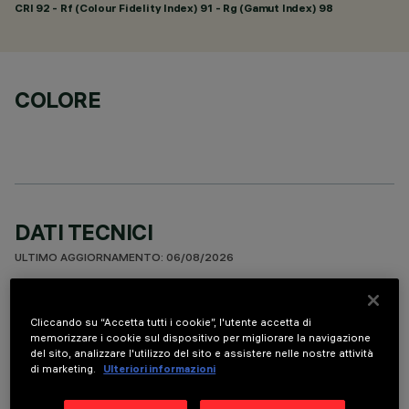
CRI
92
- Rf (Colour Fidelity Index) 91 - Rg (Gamut Index) 98
COLORE
DATI TECNICI
ULTIMO AGGIORNAMENTO: 06/08/2026
DESCRIZIONE
Cliccando su “Accetta tutti i cookie”, l'utente accetta di
Apparecchio miniaturizzato lineare ad incasso per sorgenti
memorizzare i cookie sul dispositivo per migliorare la navigazione
del sito, analizzare l'utilizzo del sito e assistere nelle nostre attività
LED. Sistema ottico asimmetrico specializzato per ottenere
di marketing.
Ulteriori informazioni
una efficace distribuzione sulla parete, evitando zone d’ombra
in prossimità del soffitto. Il telaio perimetrale in policarbonato