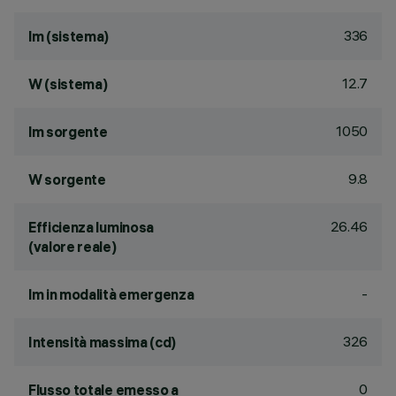
336
lm (sistema)
12.7
W (sistema)
1050
lm sorgente
9.8
W sorgente
26.46
Efficienza luminosa
(valore reale)
-
lm in modalità emergenza
326
Intensità massima (cd)
0
Flusso totale emesso a