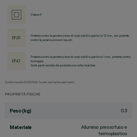
Classe II
Protetto contro la penetrazione di corpi solidi superiori a 12 mm, non protetto
contro la penetrazione di liquidi.
Protetto contro la penetrazione di corpi solidi superiori a 1 mm, protetto contro
la pioggia.
Sulla parte visibile del prodotto una volta installato
Conforme alla EN60598-1 e alle normative pertinenti.
PROPRIETÀ FISICHE
0.3
Peso (kg)
Alluminio pressofuso e
Materiale
termoplastico