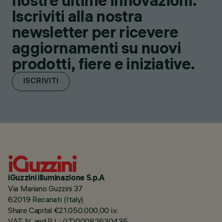
nostre ultime innovazioni.
Iscriviti alla nostra
newsletter per ricevere
aggiornamenti su nuovi
prodotti, fiere e iniziative.
ISCRIVITI
iGuzzini illuminazione S.p.A
Via Mariano Guzzini 37
62019 Recanati (Italy)
Share Capital €21.050.000,00 i.v.
VAT N. and R.I. : (IT)00082630435