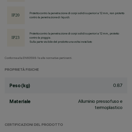
Protetto contro la penetrazione di corpi solidi superiori a 12 mm, non protetto
contro la penetrazione di liquidi.
Protetto contro la penetrazione di corpi solidi superiori a 12 mm, protetto
contro la pioggia.
Sulla parte visibile del prodotto una volta installato
Conforme alla EN60598-1 e alle normative pertinenti.
PROPRIETÀ FISICHE
0.87
Peso (kg)
Alluminio pressofuso e
Materiale
termoplastico
CERTIFICAZIONI DEL PRODOTTO