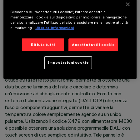
avviene miscelando l'emissione di 15 LED 2700K e 15 LED
6500K ad elevato indice di resa cromatica. Ogni elemento
Cliccando su “Accetta tutti i cookie”, l'utente accetta di
ottico contiene un LED warm e un LED cool, ruotati
memorizzare i cookie sul dispositivo per migliorare la navigazione
del sito, analizzare l'utilizzo del sito e assistere nelle nostre attività
progressivamente di 72° in modo da coprire una angolo di
di marketing.
Ulteriori informazioni
360°per 15 LED ed ottenere una perfetta miscelazione a
terra, anche tra prodotti di diversa dimensione. Corpo
principale con superficie radiante in alluminio pressofuso,
Rifiuta tutti
Accetta tutti i cookie
versione con cornice perimetrale di battuta. Ottiche ad alta
definizione in termoplastico metallizzato - flood beam -
Impostazioni cookie
integrate in posizione arretrata nello schermo anti
abbagliamento nero. La composizione strutturale del sistema
ottico evita l’effetto puntiforme, permette di ottenere una
distribuzione luminosa definita e circolare e determina
un'emissione ad abbagliamento controllato. Fornito con
sistema di alimentazione integrato (DALI DT8) che, senza
l'uso di componenti aggiuntivi, permette di variare la
temperatura colore semplicemente agendo su un unico
pulsante. Utilizzando il codice X479 con alimentatore M630
è possibile ottenere una soluzione programmabile DALI con
touch screen di uso semplice ed intuitivo. Tale pannello è