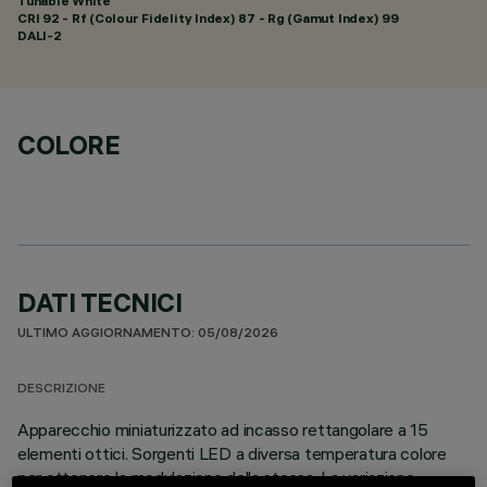
Tunable White
CRI
92
- Rf (Colour Fidelity Index) 87 - Rg (Gamut Index) 99
DALI-2
COLORE
DATI TECNICI
ULTIMO AGGIORNAMENTO: 05/08/2026
DESCRIZIONE
Apparecchio miniaturizzato ad incasso rettangolare a 15
elementi ottici. Sorgenti LED a diversa temperatura colore
per ottenere la modulazione della stessa. La variazione