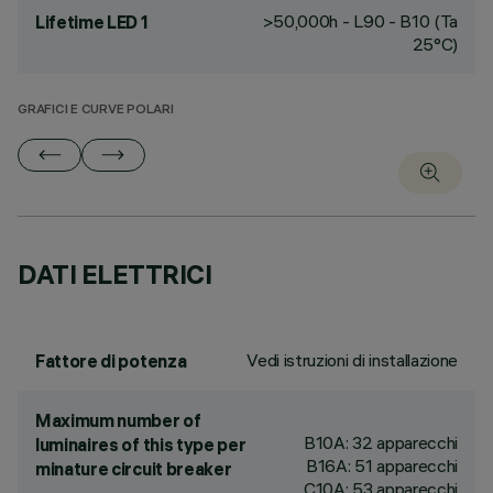
>50,000h - L90 - B10 (Ta
Lifetime LED 1
25°C)
GRAFICI E CURVE POLARI
DATI ELETTRICI
Vedi istruzioni di installazione
Fattore di potenza
Maximum number of
B10A: 32 apparecchi
luminaires of this type per
B16A: 51 apparecchi
minature circuit breaker
C10A: 53 apparecchi