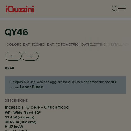
QY46
COLORE
DATI TECNICI
DATI FOTOMETRICI
DATI ELETTRICI
INSTALLAZI
QY46
È disponibile una versione aggiornata di questo apparecchio: scopri il
Laser Blade
nuovo
.
DESCRIZIONE
Incasso a 15 celle - Ottica flood
WF - Wide Flood 42°
33.4 W (sistema)
3045 lm (sistema)
91.17 lm/W