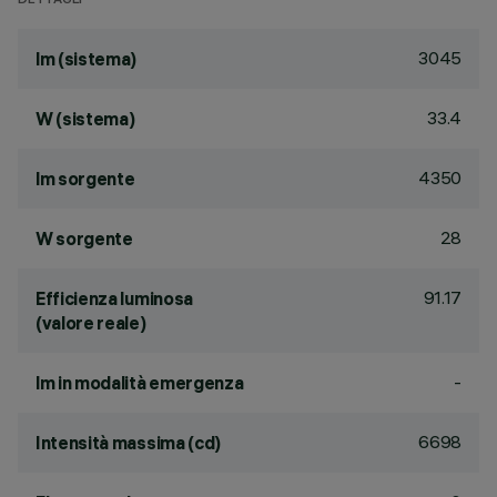
DETTAGLI
3045
lm (sistema)
33.4
W (sistema)
4350
lm sorgente
28
W sorgente
91.17
Efficienza luminosa
(valore reale)
-
lm in modalità emergenza
6698
Intensità massima (cd)