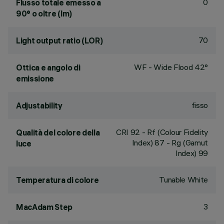
0
Flusso totale emesso a
90° o oltre (lm)
70
Light output ratio (LOR)
WF - Wide Flood 42°
Ottica e angolo di
emissione
fisso
Adjustability
CRI
92
- Rf (Colour Fidelity
Qualità del colore della
Index) 87 - Rg (Gamut
luce
Index) 99
Tunable White
Temperatura di colore
3
MacAdam Step