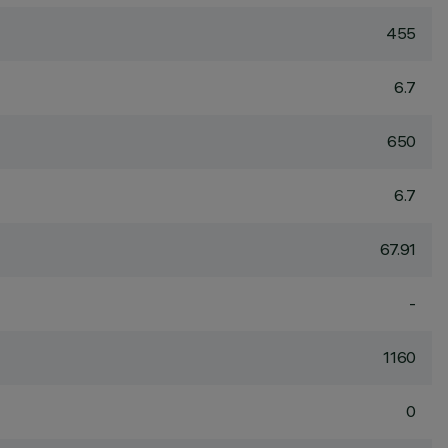
455
6.7
650
6.7
67.91
-
1160
0