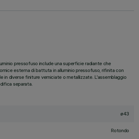
luminio pressofuso include una superficie radiante che
rnice esterna di battuta in alluminio pressofuso, rifinita con
bile in diverse finiture verniciate o metallizzate. L'assemblaggio
difica separata.
ø43
Rotondo