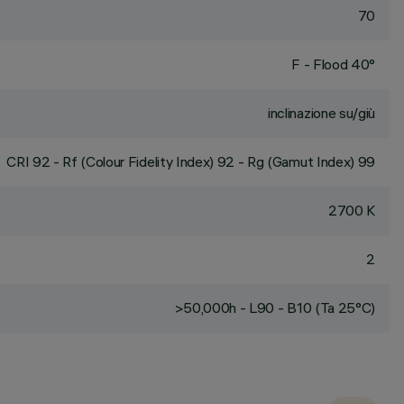
70
F - Flood 40°
inclinazione su/giù
CRI
92
- Rf (Colour Fidelity Index) 92 - Rg (Gamut Index) 99
2700 K
2
>50,000h - L90 - B10 (Ta 25°C)