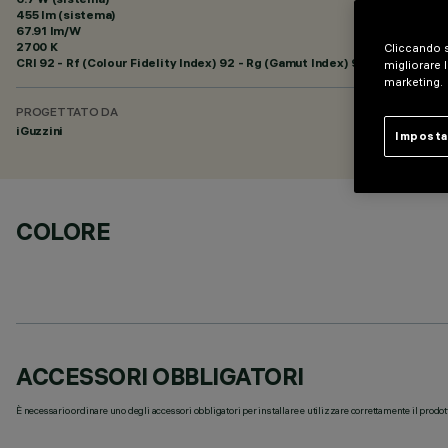
455 lm (sistema)
67.91 lm/W
2700 K
Cliccando s
CRI
92
- Rf (Colour Fidelity Index) 92 - Rg (Gamut Index) 99
migliorare l
marketing.
PROGETTATO DA
iGuzzini
Imposta
COLORE
ACCESSORI OBBLIGATORI
È necessario ordinare uno degli accessori obbligatori per installare e utilizzare correttamente il prodot