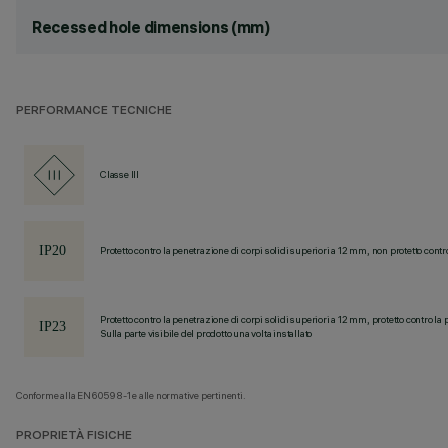
Recessed hole dimensions (mm)
PERFORMANCE TECNICHE
Classe III
Protetto contro la penetrazione di corpi solidi superiori a 12 mm, non protetto contr
Protetto contro la penetrazione di corpi solidi superiori a 12 mm, protetto contro la 
Sulla parte visibile del prodotto una volta installato
Conforme alla EN60598-1 e alle normative pertinenti.
PROPRIETÀ FISICHE