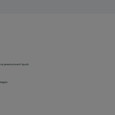
o la penetrazione di liquidi.
pioggia.