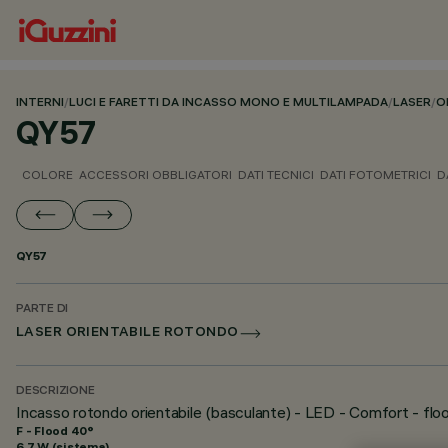
INTERNI
/
LUCI E FARETTI DA INCASSO MONO E MULTILAMPADA
/
LASER
/
O
QY57
COLORE
ACCESSORI OBBLIGATORI
DATI TECNICI
DATI FOTOMETRICI
D
QY57
PARTE DI
LASER ORIENTABILE ROTONDO
DESCRIZIONE
Incasso rotondo orientabile (basculante) - LED - Comfort - flo
F - Flood 40°
6.7 W (sistema)