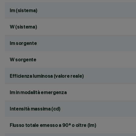
lm (sistema)
W (sistema)
lm sorgente
W sorgente
Efficienza luminosa (valore reale)
lm in modalità emergenza
Intensità massima (cd)
Flusso totale emesso a 90° o oltre (lm)