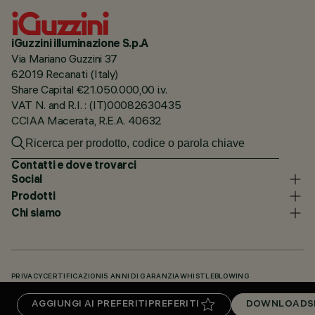
iGuzzini illuminazione S.p.A
Via Mariano Guzzini 37
62019 Recanati (Italy)
Share Capital €21.050.000,00 i.v.
VAT N. and R.I. : (IT)00082630435
CCIAA Macerata, R.E.A. 40632
Contatti e dove trovarci
Social
Prodotti
Chi siamo
PRIVACY
CERTIFICAZIONI
5 ANNI DI GARANZIA
WHISTLEBLOWING
COOKIE POLICY
DICHIARAZIONE DI ACCESSIBILITÀ
I NOSTRI CODICI
AGGIUNGI AI PREFERITI
PREFERITI
DOWNLOADS
KNOWLEDGE BASE (LOGIN NECESSARIO)
DOWNLOADS