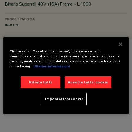
Binario Superrail 48V (16A) Frame - L 1000
PROGETTATO DA
iGuzzini
Cliccando su “Accetta tutti i cookie”, l'utente accetta di
COLORE
memorizzare i cookie sul dispositivo per migliorare la navigazione
del sito, analizzare l'utilizzo del sito e assistere nelle nostre attività
di marketing.
Ulteriori informazioni
Rifiuta tutti
Accetta tutti i cookie
ACCESSORI OBBLIGATORI
Impostazioni cookie
È necessario ordinare uno degli accessori obbligatori per installare e utilizzare correttamente il
prodotto: