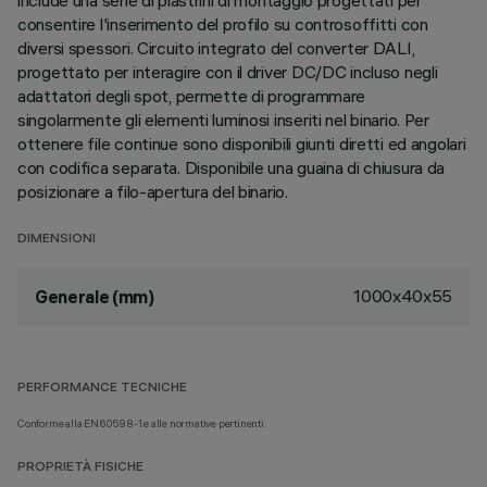
include una serie di piastrini di montaggio progettati per
consentire l'inserimento del profilo su controsoffitti con
diversi spessori. Circuito integrato del converter DALI,
progettato per interagire con il driver DC/DC incluso negli
adattatori degli spot, permette di programmare
singolarmente gli elementi luminosi inseriti nel binario. Per
ottenere file continue sono disponibili giunti diretti ed angolari
con codifica separata. Disponibile una guaina di chiusura da
posizionare a filo-apertura del binario.
DIMENSIONI
1000x40x55
Generale (mm)
PERFORMANCE TECNICHE
Conforme alla EN60598-1 e alle normative pertinenti.
PROPRIETÀ FISICHE