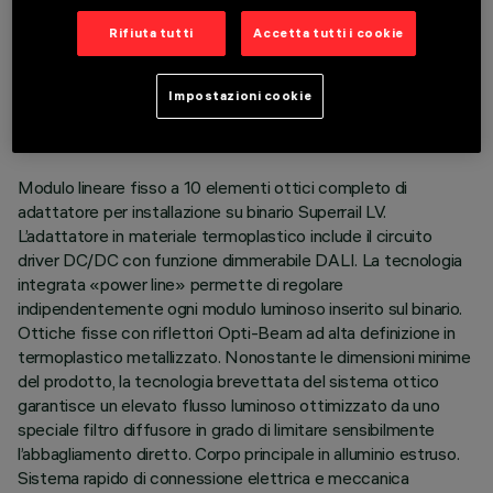
Rifiuta tutti
Accetta tutti i cookie
DATI TECNICI
ULTIMO AGGIORNAMENTO: 03/08/2026
Impostazioni cookie
DESCRIZIONE
Modulo lineare fisso a 10 elementi ottici completo di
adattatore per installazione su binario Superrail LV.
L’adattatore in materiale termoplastico include il circuito
driver DC/DC con funzione dimmerabile DALI. La tecnologia
integrata «power line» permette di regolare
indipendentemente ogni modulo luminoso inserito sul binario.
Ottiche fisse con riflettori Opti-Beam ad alta definizione in
termoplastico metallizzato. Nonostante le dimensioni minime
del prodotto, la tecnologia brevettata del sistema ottico
garantisce un elevato flusso luminoso ottimizzato da uno
speciale filtro diffusore in grado di limitare sensibilmente
l’abbagliamento diretto. Corpo principale in alluminio estruso.
Sistema rapido di connessione elettrica e meccanica