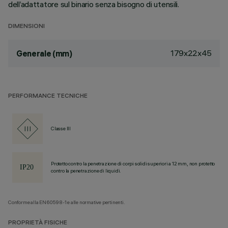
dell’adattatore sul binario senza bisogno di utensili.
DIMENSIONI
179x22x45
Generale (mm)
PERFORMANCE TECNICHE
Classe III
Protetto contro la penetrazione di corpi solidi superiori a 12 mm, non protetto
contro la penetrazione di liquidi.
Conforme alla EN60598-1 e alle normative pertinenti.
PROPRIETÀ FISICHE