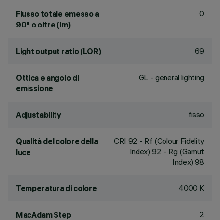
0
Flusso totale emesso a
90° o oltre (lm)
69
Light output ratio (LOR)
GL - general lighting
Ottica e angolo di
emissione
fisso
Adjustability
CRI
92
- Rf (Colour Fidelity
Qualità del colore della
Index) 92 - Rg (Gamut
luce
Index) 98
4000 K
Temperatura di colore
2
MacAdam Step