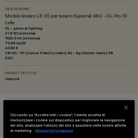
DESCRIZIONE
Modulo lineare LB XS per binario Superrail 48V - GL Pro 10
celle
GL - general lighting
21.9 W (sistema)
1552.5 lm (sistema)
70.89 lm/W
4000 K
CRI
92
- Rf (Colour Fidelity Index) 92 - Rg (Gamut Index) 98
DALI
PROGETTATO DA
iGuzzini
COLORE
Cliccando su “Accetta tutti i cookie”, l'utente accetta di
memorizzare i cookie sul dispositivo per migliorare la navigazione
del sito, analizzare l'utilizzo del sito e assistere nelle nostre attività
di marketing.
Ulteriori informazioni