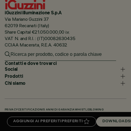
iGuzzini illuminazione S.p.A
Via Mariano Guzzini 37
62019 Recanati (Italy)
Share Capital €21.050.000,00 i.v.
VAT N. and R.I. : (IT)00082630435
CCIAA Macerata, R.E.A. 40632
Contatti e dove trovarci
Social
Prodotti
Chi siamo
PRIVACY
CERTIFICAZIONI
5 ANNI DI GARANZIA
WHISTLEBLOWING
COOKIE POLICY
DICHIARAZIONE DI ACCESSIBILITÀ
I NOSTRI CODICI
AGGIUNGI AI PREFERITI
PREFERITI
DOWNLOADS
KNOWLEDGE BASE (LOGIN NECESSARIO)
DOWNLOADS