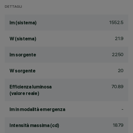
DETTAGLI
1552.5
lm (sistema)
21.9
W (sistema)
2250
lm sorgente
20
W sorgente
70.89
Efficienza luminosa
(valore reale)
-
lm in modalità emergenza
1879
Intensità massima (cd)