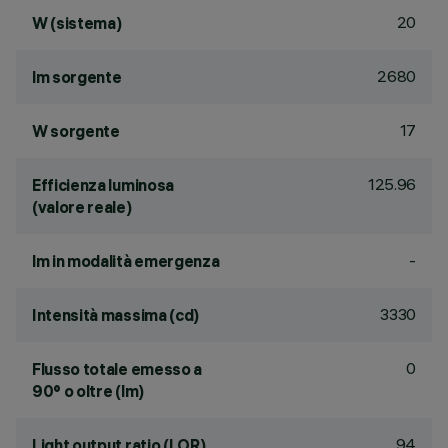
20
W (sistema)
2680
lm sorgente
17
W sorgente
125.96
Efficienza luminosa
(valore reale)
-
lm in modalità emergenza
3330
Intensità massima (cd)
0
Flusso totale emesso a
90° o oltre (lm)
94
Light output ratio (LOR)