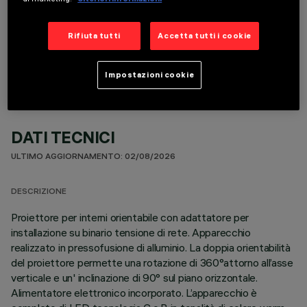
COMPONENTI OPZIONALI
Rifiuta tutti
Accetta tutti i cookie
Impostazioni cookie
DATI TECNICI
ULTIMO AGGIORNAMENTO: 02/08/2026
DESCRIZIONE
Proiettore per interni orientabile con adattatore per
installazione su binario tensione di rete. Apparecchio
realizzato in pressofusione di alluminio. La doppia orientabilità
del proiettore permette una rotazione di 360°attorno all’asse
verticale e un' inclinazione di 90° sul piano orizzontale.
Alimentatore elettronico incorporato. L’apparecchio è