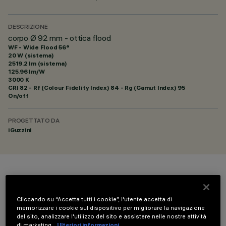
DESCRIZIONE
corpo Ø 92 mm - ottica flood
WF - Wide Flood 56°
20 W (sistema)
2519.2 lm (sistema)
125.96 lm/W
3000 K
CRI
82
- Rf (Colour Fidelity Index) 84 - Rg (Gamut Index) 95
On/off
PROGETTATO DA
iGuzzini
COLORE
Cliccando su “Accetta tutti i cookie”, l'utente accetta di
memorizzare i cookie sul dispositivo per migliorare la navigazione
del sito, analizzare l'utilizzo del sito e assistere nelle nostre attività
di marketing.
Ulteriori informazioni