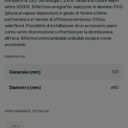
completo di LED tecnologia C.o.B in tonalità di colore warm
white 3000K. Riflettore antigraffio realizzato in alluminio P.V.D
(physical vapour deposition) in grado di fornire ottime
performance in termini di efficienza luminosa. Ottica
wideflood. Possibilità di installazione di un accessorio piano
come vetro di protezione o rifrattore per la distribuzione
ellittica. Riflettori intercambiabili ordinabili sempre come
accessorio.
DIMENSIONI
137
Generale (mm)
ø92
Diametro (mm)
PERFORMANCE TECNICHE