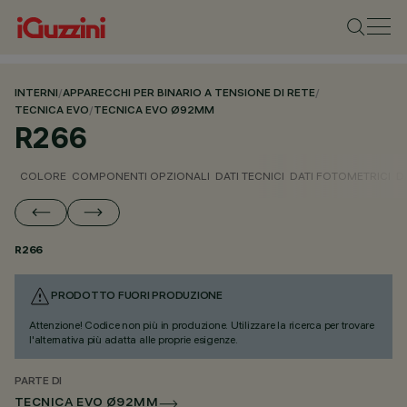
INTERNI
/
APPARECCHI PER BINARIO A TENSIONE DI RETE
/
TECNICA EVO
/
TECNICA EVO Ø92MM
R266
COLORE
COMPONENTI OPZIONALI
DATI TECNICI
DATI FOTOMETRICI
D
R266
PRODOTTO FUORI PRODUZIONE
Attenzione! Codice non più in produzione. Utilizzare la ricerca per trovare
l'alternativa più adatta alle proprie esigenze.
PARTE DI
TECNICA EVO Ø92MM