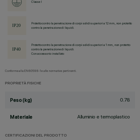
Classe I
Protetto contro la penetrazione di corpi solidi superiori a 12 mm, non protetto
contro la penetrazione di liquidi.
Protetto contro la penetrazione di corpi solidi superiori a 1 mm, non protetto
contro la penetrazione di liquidi.
Con accessorio installato
Conforme alla EN60598-1 e alle normative pertinenti.
PROPRIETÀ FISICHE
0.78
Peso (kg)
Alluminio e termoplastico
Materiale
CERTIFICAZIONI DEL PRODOTTO