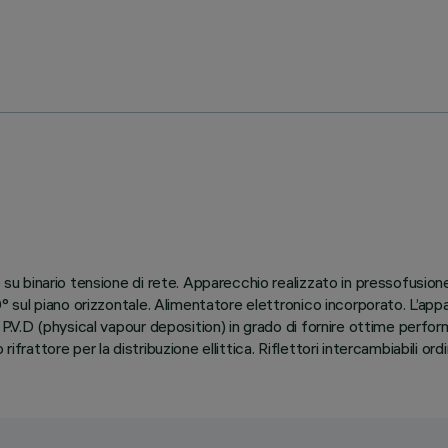
e su binario tensione di rete. Apparecchio realizzato in pressofusione
90° sul piano orizzontale. Alimentatore elettronico incorporato. L’ap
o P.V.D (physical vapour deposition) in grado di fornire ottime perfo
rifrattore per la distribuzione ellittica. Riflettori intercambiabili o