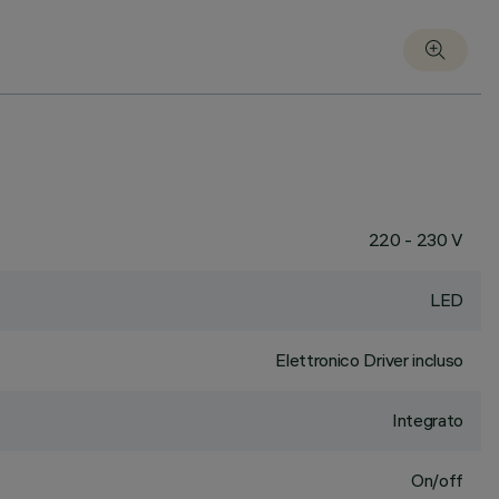
220 - 230 V
LED
Elettronico Driver incluso
Integrato
On/off