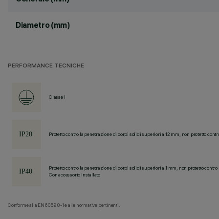
Diametro (mm)
PERFORMANCE TECNICHE
Classe I
Protetto contro la penetrazione di corpi solidi superiori a 12 mm, non protetto contr
Protetto contro la penetrazione di corpi solidi superiori a 1 mm, non protetto contro 
Con accessorio installato
Conforme alla EN60598-1 e alle normative pertinenti.