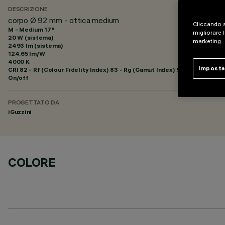
DESCRIZIONE
corpo Ø 92 mm - ottica medium
Cliccando s
M - Medium 17°
migliorare l
20 W (sistema)
marketing.
2493 lm (sistema)
124.65 lm/W
4000 K
Imposta
CRI
82
- Rf (Colour Fidelity Index) 83 - Rg (Gamut Index) 94
On/off
PROGETTATO DA
iGuzzini
COLORE