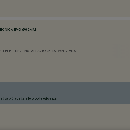
ECNICA EVO Ø92MM
ATI ELETTRICI
INSTALLAZIONE
DOWNLOADS
nativa più adatta alle proprie esigenze.