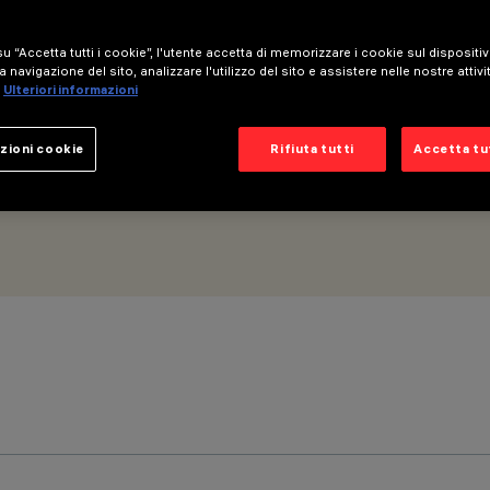
u “Accetta tutti i cookie”, l'utente accetta di memorizzare i cookie sul dispositi
a navigazione del sito, analizzare l'utilizzo del sito e assistere nelle nostre attivi
Ulteriori informazioni
zioni cookie
Rifiuta tutti
Accetta tut