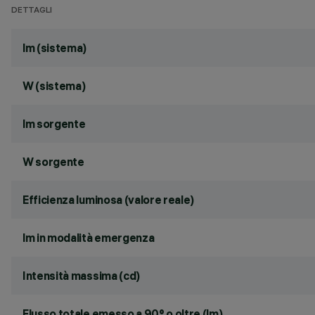
DETTAGLI
lm (sistema)
W (sistema)
lm sorgente
W sorgente
Efficienza luminosa (valore reale)
lm in modalità emergenza
Intensità massima (cd)
Flusso totale emesso a 90° o oltre (lm)