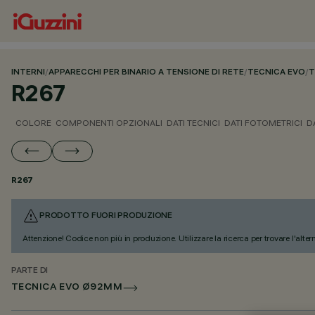
INTERNI
/
APPARECCHI PER BINARIO A TENSIONE DI RETE
/
TECNICA EVO
/
T
R267
COLORE
COMPONENTI OPZIONALI
DATI TECNICI
DATI FOTOMETRICI
D
R267
PRODOTTO FUORI PRODUZIONE
Attenzione! Codice non più in produzione. Utilizzare la ricerca per trovare l'alter
PARTE DI
TECNICA EVO Ø92MM