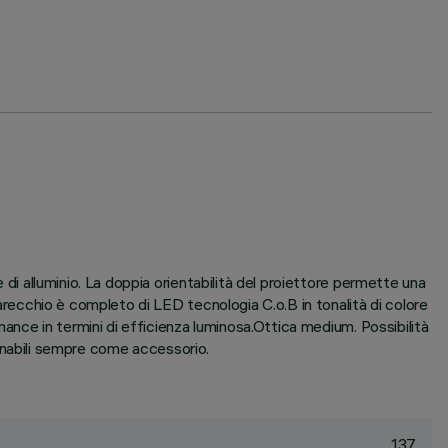
 di alluminio. La doppia orientabilità del proiettore permette una
parecchio è completo di LED tecnologia C.o.B in tonalità di colore
rmance in termini di efficienza luminosa.Ottica medium. Possibilità
rdinabili sempre come accessorio.
137