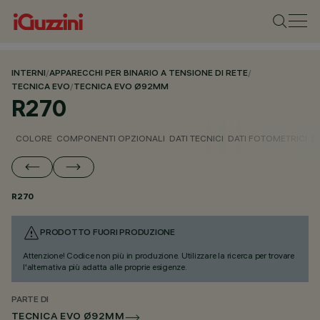
INTERNI
/
APPARECCHI PER BINARIO A TENSIONE DI RETE
/
TECNICA EVO
/
TECNICA EVO Ø92MM
R270
COLORE
COMPONENTI OPZIONALI
DATI TECNICI
DATI FOTOMETRICI
D
R270
PRODOTTO FUORI PRODUZIONE
Attenzione! Codice non più in produzione. Utilizzare la ricerca per trovare
l'alternativa più adatta alle proprie esigenze.
PARTE DI
TECNICA EVO Ø92MM