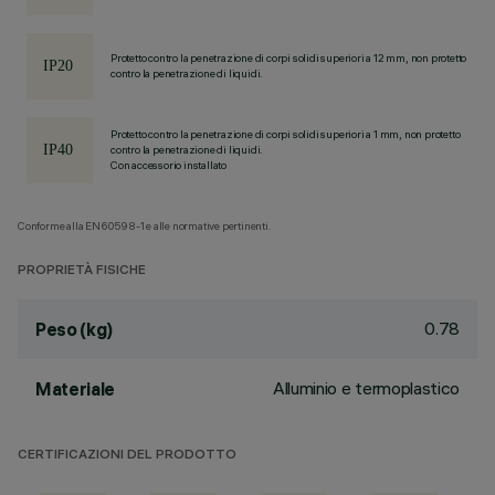
Protetto contro la penetrazione di corpi solidi superiori a 12 mm, non protetto
contro la penetrazione di liquidi.
Protetto contro la penetrazione di corpi solidi superiori a 1 mm, non protetto
contro la penetrazione di liquidi.
Con accessorio installato
Conforme alla EN60598-1 e alle normative pertinenti.
PROPRIETÀ FISICHE
0.78
Peso (kg)
Alluminio e termoplastico
Materiale
CERTIFICAZIONI DEL PRODOTTO