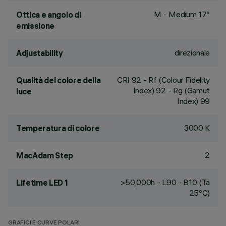
M - Medium 17°
Ottica e angolo di
emissione
direzionale
Adjustability
CRI
92
- Rf (Colour Fidelity
Qualità del colore della
Index) 92 - Rg (Gamut
luce
Index) 99
3000 K
Temperatura di colore
2
MacAdam Step
>50,000h - L90 - B10 (Ta
Lifetime LED 1
25°C)
GRAFICI E CURVE POLARI