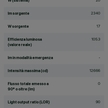
20
W (sistema)
2340
lm sorgente
17
W sorgente
105.3
Efficienza luminosa
(valore reale)
-
lm in modalità emergenza
12666
Intensità massima (cd)
0
Flusso totale emesso a
90° o oltre (lm)
90
Light output ratio (LOR)