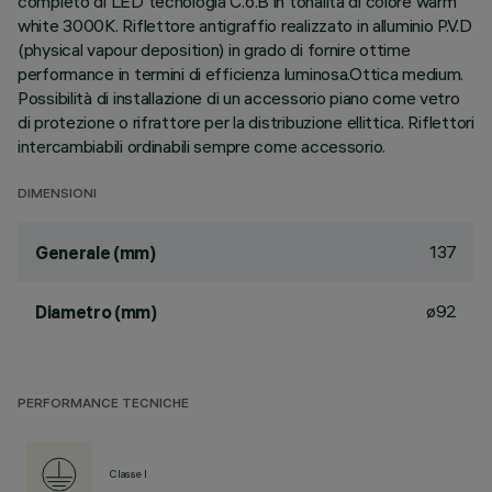
completo di LED tecnologia C.o.B in tonalità di colore warm
white 3000K. Riflettore antigraffio realizzato in alluminio P.V.D
(physical vapour deposition) in grado di fornire ottime
performance in termini di efficienza luminosa.Ottica medium.
Possibilità di installazione di un accessorio piano come vetro
di protezione o rifrattore per la distribuzione ellittica. Riflettori
intercambiabili ordinabili sempre come accessorio.
DIMENSIONI
137
Generale (mm)
ø92
Diametro (mm)
PERFORMANCE TECNICHE
Classe I