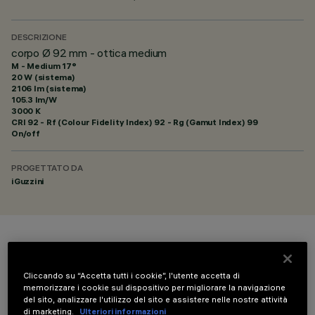
DESCRIZIONE
corpo Ø 92 mm - ottica medium
M - Medium 17°
20 W (sistema)
2106 lm (sistema)
105.3 lm/W
3000 K
CRI
92
- Rf (Colour Fidelity Index) 92 - Rg (Gamut Index) 99
On/off
PROGETTATO DA
iGuzzini
COLORE
Cliccando su “Accetta tutti i cookie”, l'utente accetta di
memorizzare i cookie sul dispositivo per migliorare la navigazione
del sito, analizzare l'utilizzo del sito e assistere nelle nostre attività
di marketing.
Ulteriori informazioni