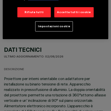
COMPONENTI OPZIONALI
Rifiuta tutti
Accetta tutti i cookie
Impostazioni cookie
DATI TECNICI
ULTIMO AGGIORNAMENTO: 02/08/2026
DESCRIZIONE
Proiettore per interni orientabile con adattatore per
installazione su binario tensione di rete. Apparecchio
realizzato in pressofusione di alluminio. La doppia orientabilità
del proiettore permette una rotazione di 360°attorno all’asse
verticale e un' inclinazione di 90° sul piano orizzontale.
Alimentatore elettronico incorporato. L’apparecchio è