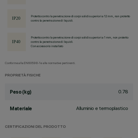
Protetto contro la penetrazione di corpi solidi superiori a 12 mm, non protetto
contro la penetrazione di liquidi.
Protetto contro la penetrazione di corpi solidi superiori a 1 mm, non protetto
contro la penetrazione di liquidi.
Con accessorio installato
Conforme alla EN60598-1 e alle normative pertinenti.
PROPRIETÀ FISICHE
0.78
Peso (kg)
Alluminio e termoplastico
Materiale
CERTIFICAZIONI DEL PRODOTTO