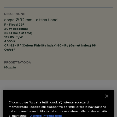
DESCRIZIONE
corpo Ø 92 mm - ottica flood
F - Flood 29°
20 W (sistema)
2241 lm (sistema)
112.05 lm/W
4000 K
CRI
92
- Rf (Colour Fidelity Index) 90 - Rg (Gamut Index) 98
On/off
PROGETTATO DA
iGuzzini
COLORE
Cliccando su “Accetta tutti i cookie”, l'utente accetta di
memorizzare i cookie sul dispositivo per migliorare la navigazione
del sito, analizzare l'utilizzo del sito e assistere nelle nostre attività
di marketing.
Ulteriori informazioni