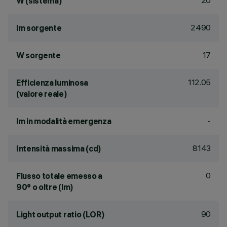
20
W (sistema)
2490
lm sorgente
17
W sorgente
112.05
Efficienza luminosa
(valore reale)
-
lm in modalità emergenza
8143
Intensità massima (cd)
0
Flusso totale emesso a
90° o oltre (lm)
90
Light output ratio (LOR)