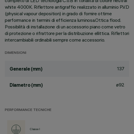
completo di LED tecnologia C.o.B in tonalità di colore neutral
white 4000K. Riflettore antigraffio realizzato in alluminio P.V.D
(physical vapour deposition) in grado di fornire ottime
performance in termini di efficienza luminosa.Ottica flood.
Possibilità di installazione di un accessorio piano come vetro
di protezione o rifrattore per la distribuzione ellittica. Riflettori
intercambiabili ordinabili sempre come accessorio.
DIMENSIONI
137
Generale (mm)
ø92
Diametro (mm)
PERFORMANCE TECNICHE
Classe I