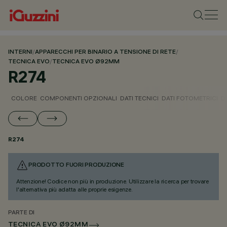
INTERNI
/
APPARECCHI PER BINARIO A TENSIONE DI RETE
/
TECNICA EVO
/
TECNICA EVO Ø92MM
R274
COLORE
COMPONENTI OPZIONALI
DATI TECNICI
DATI FOTOMETRICI
D
R274
PRODOTTO FUORI PRODUZIONE
Attenzione! Codice non più in produzione. Utilizzare la ricerca per trovare
l'alternativa più adatta alle proprie esigenze.
PARTE DI
TECNICA EVO Ø92MM