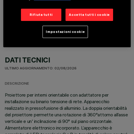
COMPONENTI OPZIONALI
Rifiuta tutti
Accetta tutti i cookie
Impostazioni cookie
DATI TECNICI
ULTIMO AGGIORNAMENTO: 02/08/2026
DESCRIZIONE
Proiettore per interni orientabile con adattatore per
installazione su binario tensione di rete. Apparecchio
realizzato in pressofusione di alluminio. La doppia orientabilità
del proiettore permette una rotazione di 360°attorno all’asse
verticale e un' inclinazione di 90° sul piano orizzontale.
Alimentatore elettronico incorporato. L’apparecchio è