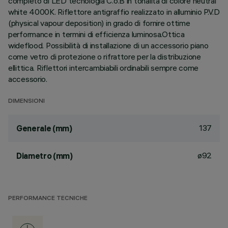
completo di LED tecnologia C.o.B in tonalità di colore neutral
white 4000K. Riflettore antigraffio realizzato in alluminio P.V.D
(physical vapour deposition) in grado di fornire ottime
performance in termini di efficienza luminosa.Ottica
wideflood. Possibilità di installazione di un accessorio piano
come vetro di protezione o rifrattore per la distribuzione
ellittica. Riflettori intercambiabili ordinabili sempre come
accessorio.
DIMENSIONI
137
Generale (mm)
ø92
Diametro (mm)
PERFORMANCE TECNICHE