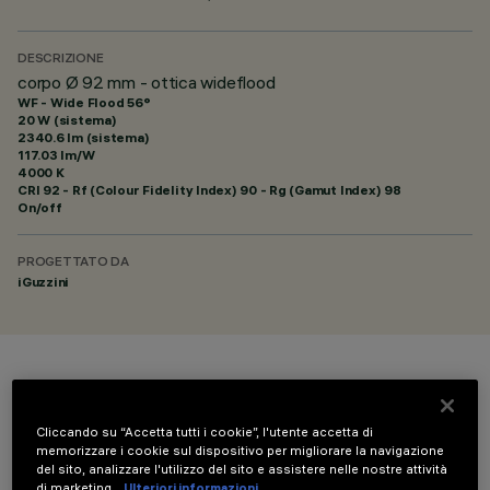
DESCRIZIONE
corpo Ø 92 mm - ottica wideflood
WF - Wide Flood 56°
20 W (sistema)
2340.6 lm (sistema)
117.03 lm/W
4000 K
CRI
92
- Rf (Colour Fidelity Index) 90 - Rg (Gamut Index) 98
On/off
PROGETTATO DA
iGuzzini
COLORE
Cliccando su “Accetta tutti i cookie”, l'utente accetta di
memorizzare i cookie sul dispositivo per migliorare la navigazione
del sito, analizzare l'utilizzo del sito e assistere nelle nostre attività
di marketing.
Ulteriori informazioni