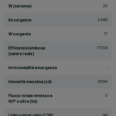
20
W (sistema)
2490
lm sorgente
17
W sorgente
117.03
Efficienza luminosa
(valore reale)
-
lm in modalità emergenza
3094
Intensità massima (cd)
0
Flusso totale emesso a
90° o oltre (lm)
94
Light output ratio (LOR)