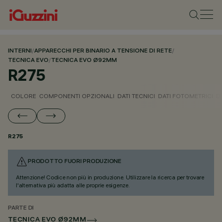
INTERNI
/
APPARECCHI PER BINARIO A TENSIONE DI RETE
/
TECNICA EVO
/
TECNICA EVO Ø92MM
R275
COLORE
COMPONENTI OPZIONALI
DATI TECNICI
DATI FOTOMETRICI
D
R275
PRODOTTO FUORI PRODUZIONE
Attenzione! Codice non più in produzione. Utilizzare la ricerca per trovare
l'alternativa più adatta alle proprie esigenze.
PARTE DI
TECNICA EVO Ø92MM