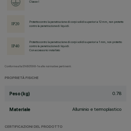
Classe I
Protetto contro la penetrazione di corpi solidi superiori a 12 mm, non protetto
contro la penetrazione di liquidi.
Protetto contro la penetrazione di corpi solidi superiori a 1 mm, non protetto
contro la penetrazione di liquidi.
Con accessorio installato
Conforme alla EN60598-1 e alle normative pertinenti.
PROPRIETÀ FISICHE
0.78
Peso (kg)
Alluminio e termoplastico
Materiale
CERTIFICAZIONI DEL PRODOTTO