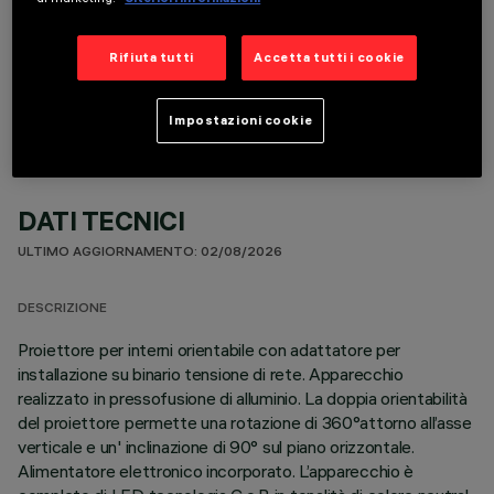
COMPONENTI OPZIONALI
Rifiuta tutti
Accetta tutti i cookie
Impostazioni cookie
DATI TECNICI
ULTIMO AGGIORNAMENTO: 02/08/2026
DESCRIZIONE
Proiettore per interni orientabile con adattatore per
installazione su binario tensione di rete. Apparecchio
realizzato in pressofusione di alluminio. La doppia orientabilità
del proiettore permette una rotazione di 360°attorno all’asse
verticale e un' inclinazione di 90° sul piano orizzontale.
Alimentatore elettronico incorporato. L’apparecchio è