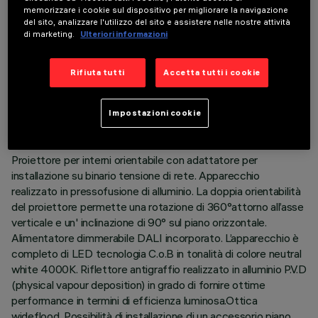
memorizzare i cookie sul dispositivo per migliorare la navigazione
del sito, analizzare l'utilizzo del sito e assistere nelle nostre attività
di marketing.
Ulteriori informazioni
DATI TECNICI
Rifiuta tutti
Accetta tutti i cookie
ULTIMO AGGIORNAMENTO: 06/08/2026
Impostazioni cookie
DESCRIZIONE
Proiettore per interni orientabile con adattatore per
installazione su binario tensione di rete. Apparecchio
realizzato in pressofusione di alluminio. La doppia orientabilità
del proiettore permette una rotazione di 360°attorno all’asse
verticale e un' inclinazione di 90° sul piano orizzontale.
Alimentatore dimmerabile DALI incorporato. L’apparecchio è
completo di LED tecnologia C.o.B in tonalità di colore neutral
white 4000K. Riflettore antigraffio realizzato in alluminio P.V.D
(physical vapour deposition) in grado di fornire ottime
performance in termini di efficienza luminosa.Ottica
wideflood. Possibilità di installazione di un accessorio piano