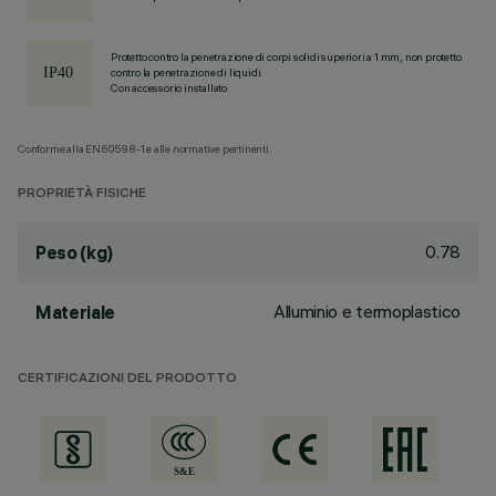
Protetto contro la penetrazione di corpi solidi superiori a 1 mm, non protetto
contro la penetrazione di liquidi.
Con accessorio installato
Conforme alla EN60598-1 e alle normative pertinenti.
PROPRIETÀ FISICHE
0.78
Peso (kg)
Alluminio e termoplastico
Materiale
CERTIFICAZIONI DEL PRODOTTO