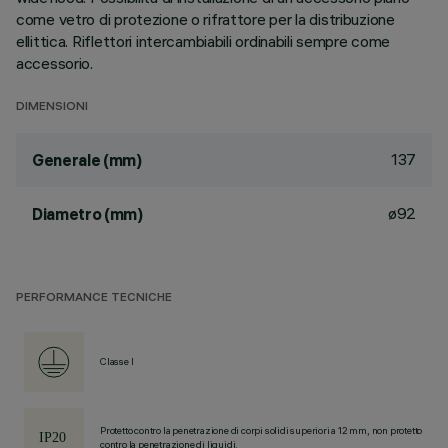
come vetro di protezione o rifrattore per la distribuzione
ellittica. Riflettori intercambiabili ordinabili sempre come
accessorio.
DIMENSIONI
137
Generale (mm)
ø92
Diametro (mm)
PERFORMANCE TECNICHE
Classe I
Protetto contro la penetrazione di corpi solidi superiori a 12 mm, non protetto
contro la penetrazione di liquidi.