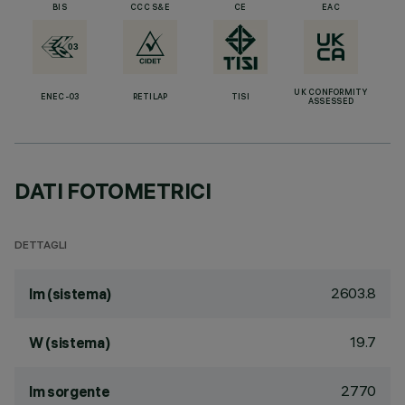
BIS
CCC S&E
CE
EAC
UK CONFORMITY
ENEC-03
RETILAP
TISI
ASSESSED
DATI FOTOMETRICI
DETTAGLI
2603.8
lm (sistema)
19.7
W (sistema)
2770
lm sorgente