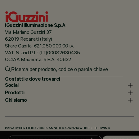
iGuzzini illuminazione S.p.A
Via Mariano Guzzini 37
62019 Recanati (Italy)
Share Capital €21.050.000,00 i.v.
VAT N. and R.I. : (IT)00082630435
CCIAA Macerata, R.E.A. 40632
Contatti e dove trovarci
Social
Prodotti
Chi siamo
PRIVACY
CERTIFICAZIONI
5 ANNI DI GARANZIA
WHISTLEBLOWING
COOKIE POLICY
DICHIARAZIONE DI ACCESSIBILITÀ
I NOSTRI CODICI