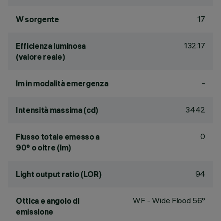
17
W sorgente
132.17
Efficienza luminosa
(valore reale)
-
lm in modalità emergenza
3442
Intensità massima (cd)
0
Flusso totale emesso a
90° o oltre (lm)
94
Light output ratio (LOR)
WF - Wide Flood 56°
Ottica e angolo di
emissione