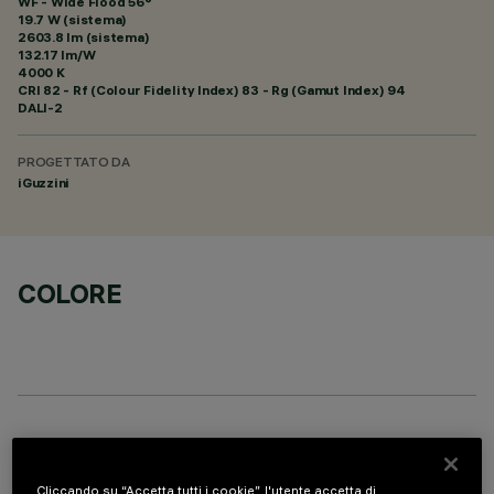
WF - Wide Flood 56°
19.7 W (sistema)
2603.8 lm (sistema)
132.17 lm/W
4000 K
CRI
82
- Rf (Colour Fidelity Index) 83 - Rg (Gamut Index) 94
DALI-2
PROGETTATO DA
iGuzzini
COLORE
COMPONENTI OPZIONALI
Cliccando su “Accetta tutti i cookie”, l'utente accetta di