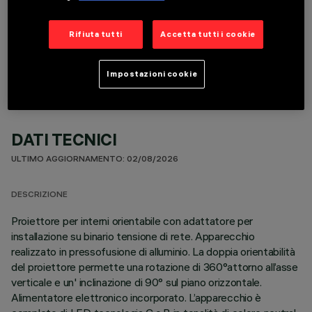
COMPONENTI OPZIONALI
Rifiuta tutti
Accetta tutti i cookie
Impostazioni cookie
DATI TECNICI
ULTIMO AGGIORNAMENTO: 02/08/2026
DESCRIZIONE
Proiettore per interni orientabile con adattatore per
installazione su binario tensione di rete. Apparecchio
realizzato in pressofusione di alluminio. La doppia orientabilità
del proiettore permette una rotazione di 360°attorno all’asse
verticale e un' inclinazione di 90° sul piano orizzontale.
Alimentatore elettronico incorporato. L’apparecchio è