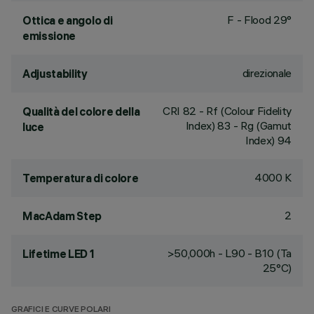
F - Flood 29°
Ottica e angolo di
emissione
direzionale
Adjustability
CRI
82
- Rf (Colour Fidelity
Qualità del colore della
Index) 83 - Rg (Gamut
luce
Index) 94
4000 K
Temperatura di colore
2
MacAdam Step
>50,000h - L90 - B10 (Ta
Lifetime LED 1
25°C)
GRAFICI E CURVE POLARI