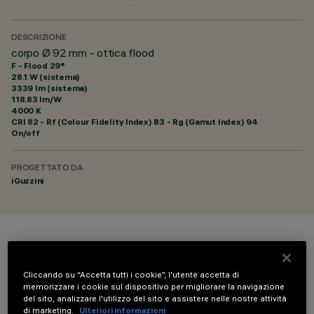
DESCRIZIONE
corpo Ø 92 mm - ottica flood
F - Flood 29°
28.1 W (sistema)
3339 lm (sistema)
118.83 lm/W
4000 K
CRI
82
- Rf (Colour Fidelity Index) 83 - Rg (Gamut Index) 94
On/off
PROGETTATO DA
iGuzzini
COLORE
Cliccando su “Accetta tutti i cookie”, l'utente accetta di
memorizzare i cookie sul dispositivo per migliorare la navigazione
del sito, analizzare l'utilizzo del sito e assistere nelle nostre attività
di marketing.
Ulteriori informazioni