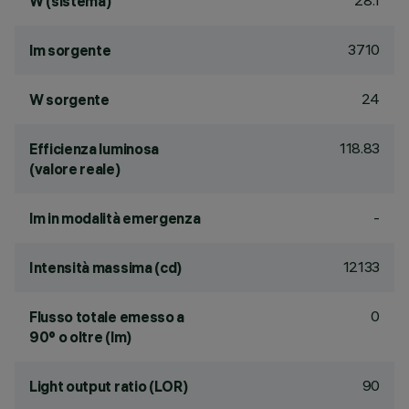
28.1
W (sistema)
3710
lm sorgente
24
W sorgente
118.83
Efficienza luminosa
(valore reale)
-
lm in modalità emergenza
12133
Intensità massima (cd)
0
Flusso totale emesso a
90° o oltre (lm)
90
Light output ratio (LOR)