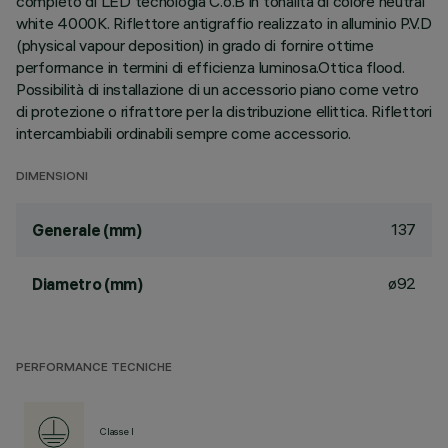
completo di LED tecnologia C.o.B in tonalità di colore neutral
white 4000K. Riflettore antigraffio realizzato in alluminio P.V.D
(physical vapour deposition) in grado di fornire ottime
performance in termini di efficienza luminosa.Ottica flood.
Possibilità di installazione di un accessorio piano come vetro
di protezione o rifrattore per la distribuzione ellittica. Riflettori
intercambiabili ordinabili sempre come accessorio.
DIMENSIONI
137
Generale (mm)
ø92
Diametro (mm)
PERFORMANCE TECNICHE
Classe I