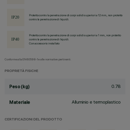
Protetto contro la penetrazione di corpi solidi superiori a 12 mm, non protetto
contro la penetrazione di liquidi.
Protetto contro la penetrazione di corpi solidi superiori a 1 mm, non protetto
contro la penetrazione di liquidi.
Con accessorio installato
Conforme alla EN60598-1 e alle normative pertinenti.
PROPRIETÀ FISICHE
0.78
Peso (kg)
Alluminio e termoplastico
Materiale
CERTIFICAZIONI DEL PRODOTTO