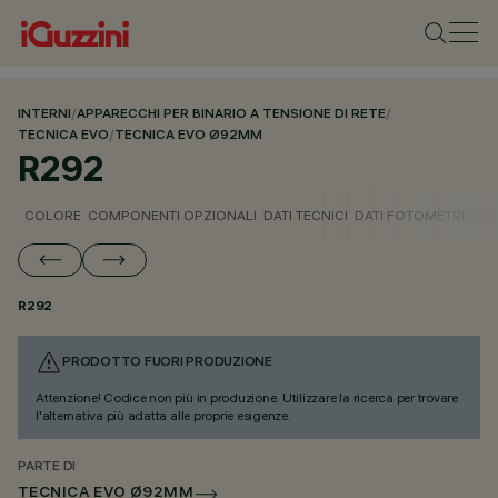
INTERNI
/
APPARECCHI PER BINARIO A TENSIONE DI RETE
/
TECNICA EVO
/
TECNICA EVO Ø92MM
R292
COLORE
COMPONENTI OPZIONALI
DATI TECNICI
DATI FOTOMETRICI
D
R292
PRODOTTO FUORI PRODUZIONE
Attenzione! Codice non più in produzione. Utilizzare la ricerca per trovare
l'alternativa più adatta alle proprie esigenze.
PARTE DI
TECNICA EVO Ø92MM