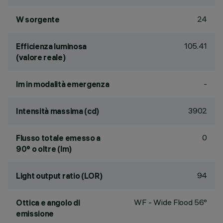
24
W sorgente
105.41
Efficienza luminosa
(valore reale)
-
lm in modalità emergenza
3902
Intensità massima (cd)
0
Flusso totale emesso a
90° o oltre (lm)
94
Light output ratio (LOR)
WF - Wide Flood 56°
Ottica e angolo di
emissione