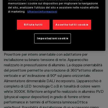
memorizzare i cookie sul dispositivo per migliorare la navigazione
del sito, analizzare l'utilizzo del sito e assistere nelle nostre attività
di marketing.
Ulteriori informazioni
DATI TECNICI
Rifiuta tutti
Accetta tutti i cookie
ULTIMO AGGIORNAMENTO: 06/08/2026
Impostazioni cookie
DESCRIZIONE
Proiettore per interni orientabile con adattatore per
installazione su binario tensione di rete. Apparecchio
realizzato in pressofusione di alluminio. La doppia orientabilità
del proiettore permette una rotazione di 360°attorno all’asse
verticale e un' inclinazione di 90° sul piano orizzontale.
Alimentatore dimmerabile DALI incorporato. L’apparecchio è
completo di LED tecnologia C.o.B in tonalità di colore warm
white 3000K. Riflettore antigraffio realizzato in alluminio P.V.D
(physical vapour deposition) in grado di fornire ottime
performance in termini di efficienza luminosa.Ottica
wideflood. Possibilità di installazione di un accessorio piano