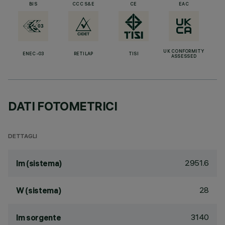
BIS
CCC S&E
CE
EAC
UK CONFORMITY
ENEC-03
RETILAP
TISI
ASSESSED
DATI FOTOMETRICI
DETTAGLI
2951.6
lm (sistema)
28
W (sistema)
3140
lm sorgente