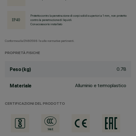
Protetto contro la penetrazione di corpi solidi superiori a 1 mm, non protetto
contro la penetrazione di liquidi.
Con accessorio installato
Conforme alla EN60598-1 e alle normative pertinenti.
PROPRIETÀ FISICHE
0.78
Peso (kg)
Alluminio e termoplastico
Materiale
CERTIFICAZIONI DEL PRODOTTO