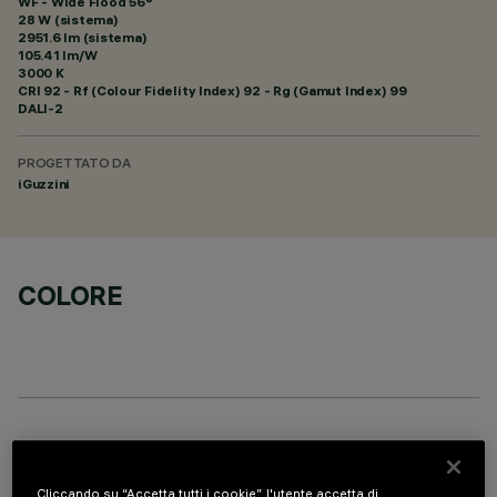
WF - Wide Flood 56°
28 W (sistema)
2951.6 lm (sistema)
105.41 lm/W
3000 K
CRI
92
- Rf (Colour Fidelity Index) 92 - Rg (Gamut Index) 99
DALI-2
PROGETTATO DA
iGuzzini
COLORE
COMPONENTI OPZIONALI
Cliccando su “Accetta tutti i cookie”, l'utente accetta di