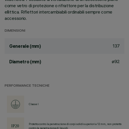
come vetro di protezione o rifrattore per la distribuzione
ellittica. Riflettori intercambiabili ordinabili sempre come
accessorio.
DIMENSIONI
137
Generale (mm)
ø92
Diametro (mm)
PERFORMANCE TECNICHE
Classe I
Protetto contro la penetrazione di corpi solidi superiori a 12 mm, non protetto
contro la penetrazione di liquidi.