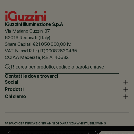
iGuzzini illuminazione S.p.A
Via Mariano Guzzini 37
62019 Recanati (Italy)
Share Capital €21.050.000,00 i.v.
VAT N. and R.I. : (IT)00082630435
CCIAA Macerata, R.E.A. 40632
Contatti e dove trovarci
Social
Prodotti
Chi siamo
PRIVACY
CERTIFICAZIONI
5 ANNI DI GARANZIA
WHISTLEBLOWING
COOKIE POLICY
DICHIARAZIONE DI ACCESSIBILITÀ
I NOSTRI CODICI