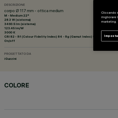
DESCRIZIONE
corpo Ø 117 mm - ottica medium
Cliccando s
M - Medium 22°
migliorare l
28.3 W (sistema)
marketing.
3493.5 lm (sistema)
123.45 lm/W
3000 K
Imposta
CRI
82
- Rf (Colour Fidelity Index) 84 - Rg (Gamut Index) 95
On/off
PROGETTATO DA
iGuzzini
COLORE