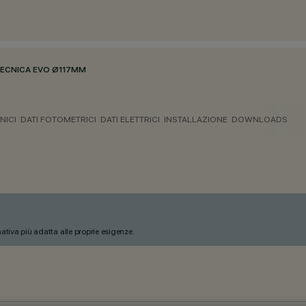
ECNICA EVO Ø117MM
NICI
DATI FOTOMETRICI
DATI ELETTRICI
INSTALLAZIONE
DOWNLOADS
nativa più adatta alle proprie esigenze.