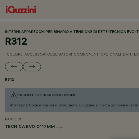
INTERNI
/
APPARECCHI PER BINARIO A TENSIONE DI RETE
/
TECNICA EVO
/
T
R312
COLORE
ACCESSORI OBBLIGATORI
COMPONENTI OPZIONALI
DATI TEC
R312
PRODOTTO FUORI PRODUZIONE
Attenzione! Codice non più in produzione. Utilizzare la ricerca per trovare l'alter
PARTE DI
TECNICA EVO Ø117MM