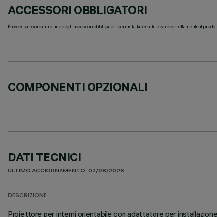
ACCESSORI OBBLIGATORI
È necessario ordinare uno degli accessori obbligatori per installare e utilizzare correttamente il prodot
COMPONENTI OPZIONALI
DATI TECNICI
ULTIMO AGGIORNAMENTO: 02/08/2026
DESCRIZIONE
Proiettore per interni orientabile con adattatore per installazion