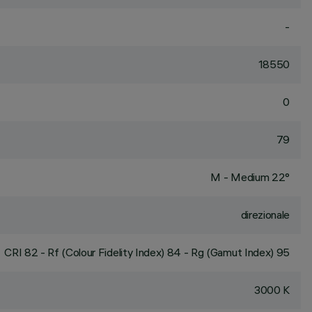
-
18550
0
79
M - Medium 22°
direzionale
CRI
82
- Rf (Colour Fidelity Index) 84 - Rg (Gamut Index) 95
3000 K