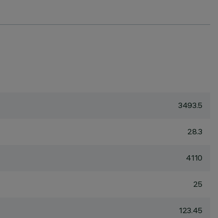
3493.5
28.3
4110
25
123.45