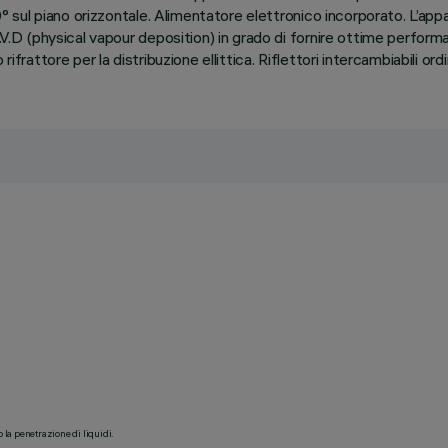
90° sul piano orizzontale. Alimentatore elettronico incorporato. L’ap
.V.D (physical vapour deposition) in grado di fornire ottime perform
rifrattore per la distribuzione ellittica. Riflettori intercambiabili o
o la penetrazione di liquidi.