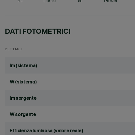
BIS
CCC S&E
CE
ENEC-03
DATI FOTOMETRICI
DETTAGLI
lm (sistema)
W (sistema)
lm sorgente
W sorgente
Efficienza luminosa (valore reale)