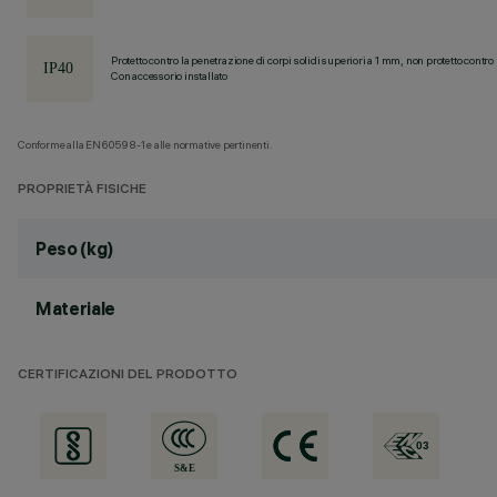
Protetto contro la penetrazione di corpi solidi superiori a 1 mm, non protetto contro 
Con accessorio installato
Conforme alla EN60598-1 e alle normative pertinenti.
PROPRIETÀ FISICHE
Peso (kg)
Materiale
CERTIFICAZIONI DEL PRODOTTO