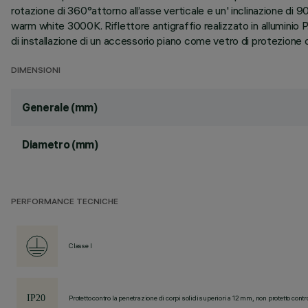
rotazione di 360°attorno all’asse verticale e un' inclinazione di 
warm white 3000K. Riflettore antigraffio realizzato in alluminio P
di installazione di un accessorio piano come vetro di protezione o 
DIMENSIONI
Generale (mm)
Diametro (mm)
PERFORMANCE TECNICHE
Classe I
Protetto contro la penetrazione di corpi solidi superiori a 12 mm, non protetto contr