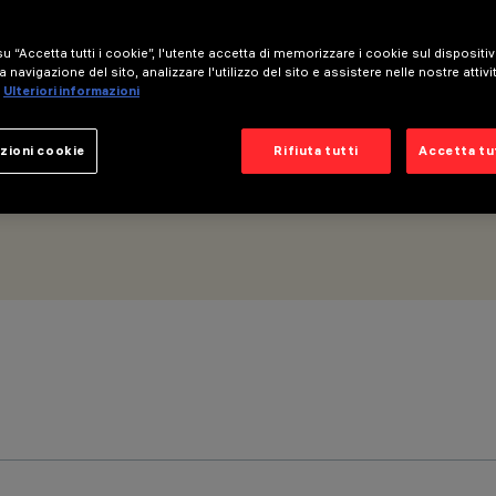
u “Accetta tutti i cookie”, l'utente accetta di memorizzare i cookie sul dispositi
a navigazione del sito, analizzare l'utilizzo del sito e assistere nelle nostre attivi
Ulteriori informazioni
zioni cookie
Rifiuta tutti
Accetta tut