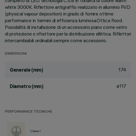
completo di LED tecnologia C.o.B in tonalità di colore warm
white 3000K. Riflettore antigraffio realizzato in alluminio P.V.D
(physical vapour deposition) in grado di fornire ottime
performance in termini di efficienza luminosa.Ottica flood .
Possibilità di installazione di un accessorio piano come vetro
di protezione o rifrattore per la distribuzione ellittica. Riflettori
intercambiabili ordinabili sempre come accessorio.
DIMENSIONI
174
Generale (mm)
ø117
Diametro (mm)
PERFORMANCE TECNICHE
Classe I