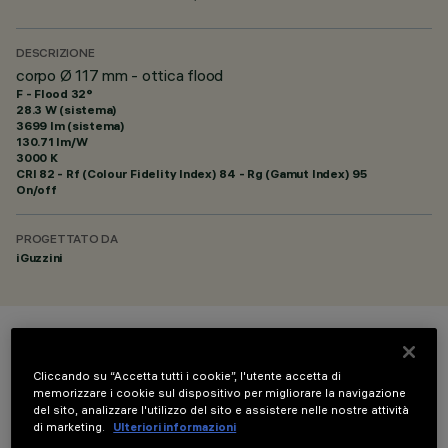
DESCRIZIONE
corpo Ø 117 mm - ottica flood
F - Flood 32°
28.3 W (sistema)
3699 lm (sistema)
130.71 lm/W
3000 K
CRI
82
- Rf (Colour Fidelity Index) 84 - Rg (Gamut Index) 95
On/off
PROGETTATO DA
iGuzzini
COLORE
Cliccando su “Accetta tutti i cookie”, l'utente accetta di
memorizzare i cookie sul dispositivo per migliorare la navigazione
del sito, analizzare l'utilizzo del sito e assistere nelle nostre attività
di marketing.
Ulteriori informazioni