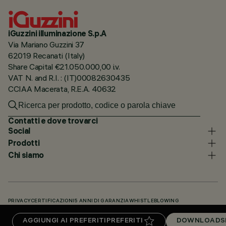
iGuzzini illuminazione S.p.A
Via Mariano Guzzini 37
62019 Recanati (Italy)
Share Capital €21.050.000,00 i.v.
VAT N. and R.I. : (IT)00082630435
CCIAA Macerata, R.E.A. 40632
Contatti e dove trovarci
Social
Prodotti
Chi siamo
PRIVACY
CERTIFICAZIONI
5 ANNI DI GARANZIA
WHISTLEBLOWING
COOKIE POLICY
DICHIARAZIONE DI ACCESSIBILITÀ
I NOSTRI CODICI
AGGIUNGI AI PREFERITI
PREFERITI
DOWNLOADS
KNOWLEDGE BASE (LOGIN NECESSARIO)
DOWNLOADS