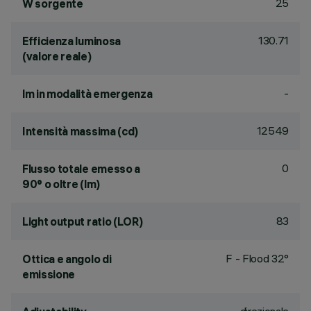
25
W sorgente
130.71
Efficienza luminosa
(valore reale)
-
lm in modalità emergenza
12549
Intensità massima (cd)
0
Flusso totale emesso a
90° o oltre (lm)
83
Light output ratio (LOR)
F - Flood 32°
Ottica e angolo di
emissione