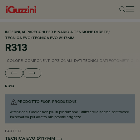
INTERNI
/
APPARECCHI PER BINARIO A TENSIONE DI RETE
/
TECNICA EVO
/
TECNICA EVO Ø117MM
R313
COLORE
COMPONENTI OPZIONALI
DATI TECNICI
DATI FOTOMETRICI
D
R313
PRODOTTO FUORI PRODUZIONE
Attenzione! Codice non più in produzione. Utilizzare la ricerca per trovare
l'alternativa più adatta alle proprie esigenze.
PARTE DI
TECNICA EVO Ø117MM