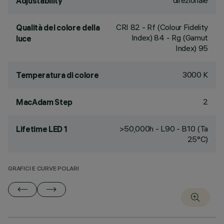
direzionale
Adjustability
CRI
82
- Rf (Colour Fidelity
Qualità del colore della
Index) 84 - Rg (Gamut
luce
Index) 95
3000 K
Temperatura di colore
2
MacAdam Step
>50,000h - L90 - B10 (Ta
Lifetime LED 1
25°C)
GRAFICI E CURVE POLARI