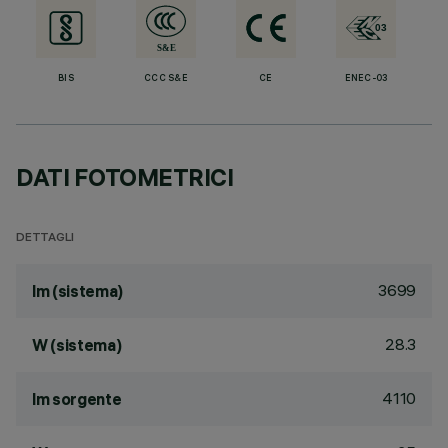
BIS
CCC S&E
CE
ENEC-03
DATI FOTOMETRICI
DETTAGLI
3699
lm (sistema)
28.3
W (sistema)
4110
lm sorgente