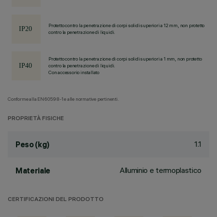
Protetto contro la penetrazione di corpi solidi superiori a 12 mm, non protetto
contro la penetrazione di liquidi.
Protetto contro la penetrazione di corpi solidi superiori a 1 mm, non protetto
contro la penetrazione di liquidi.
Con accessorio installato
Conforme alla EN60598-1 e alle normative pertinenti.
PROPRIETÀ FISICHE
1.1
Peso (kg)
Alluminio e termoplastico
Materiale
CERTIFICAZIONI DEL PRODOTTO